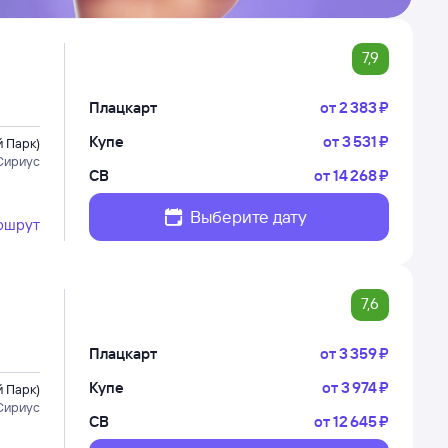
7,9
Плацкарт
от
2 ⁠383 ⁠₽
Купе
от
3 ⁠531 ⁠₽
 Парк)
Сириус
СВ
от
14 ⁠268 ⁠₽
Выберите дату
ршрут
7,6
Плацкарт
от
3 ⁠359 ⁠₽
Купе
от
3 ⁠974 ⁠₽
 Парк)
Сириус
СВ
от
12 ⁠645 ⁠₽