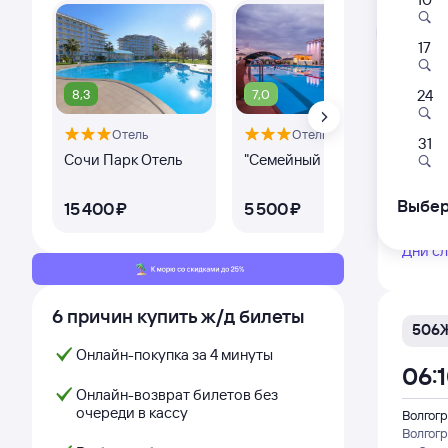
Л
17
8,3
7,0
24
465
Отель
Отель
Оте
06:
31
Сочи Парк Отель
"Семейный квартал"
Гос
"Кр
Волгогр
Волгог
Выбер
15 ⁠400 ⁠₽
5 ⁠500 ⁠₽
2 ⁠
из Аст
Дни с
6 причин купить ж/д билеты
506
Онлайн-покупка за 4 минуты
06:
Онлайн-возврат билетов без
очереди в кассу
Волгогр
Волгог