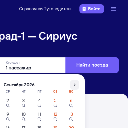
Справочная
Путеводитель
Войти
рад-1 — Сириус
Кто едет
Найти поезда
Сентябрь 2026
СР
ЧТ
ПТ
СБ
ВС
2
3
4
5
6
Олимпийский Парк)
9
10
11
12
13
. Цены за 1 пассажира
16
17
18
19
20