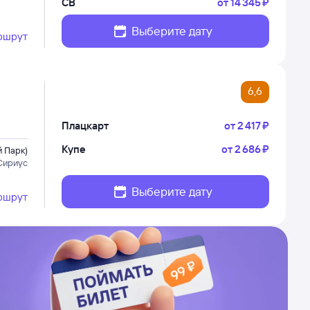
СВ
от
14 ⁠345 ⁠₽
Выберите дату
ршрут
6,6
Плацкарт
от
2 ⁠417 ⁠₽
Купе
от
2 ⁠686 ⁠₽
 Парк)
Сириус
Выберите дату
ршрут