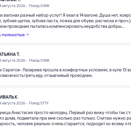
4 августа 2026 • Поезд 014Ж
х вагонах разный набор услуг! Я ехал в 14 вагоне. Душа нет, ковр
 зубная щетка, зубная паста, ложка для обуви, расческа и проч.)
ном проводник пыталась компенсировать неудобства добры...
ь полностью
АТЬЯНА Т.
3 августа 2026 • Поезд 014Ж
 Саратов- Лазарева прошла в комфортных условиях, в купе 13 ва
озможность греть еду, отзывчивый проводник.
ИВАЛЬ К.
3 августа 2026 • Поезд 577У
ница Анастасия просто молодец. Первый раз вижу чтобы так стар
то дома, подметала при мне сколько раз только. Считаю нужно 
рность, человек реально очень старается, подходит ко всему отве