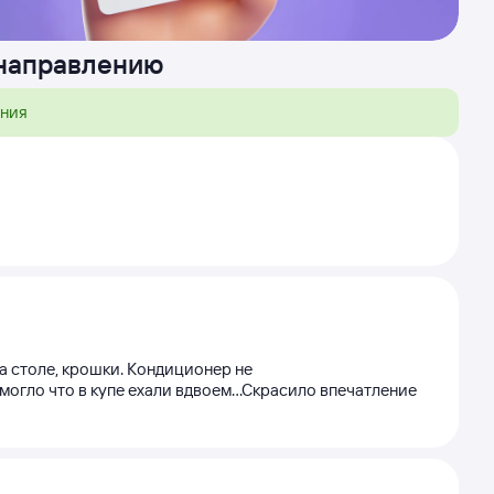
 направлению
ения
а столе, крошки. Кондиционер не
огло что в купе ехали вдвоем...Скрасило впечатление