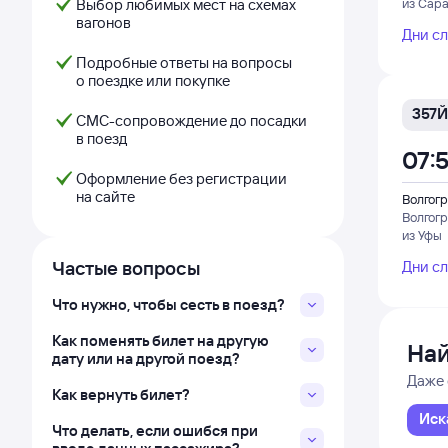
Выбор любимых мест на схемах
из Сара
вагонов
Дни с
Подробные ответы на вопросы
о поездке или покупке
357Й
СМС-сопровождение до посадки
в поезд
07:
Оформление без регистрации
на сайте
Волгогр
Волгог
из Уфы
Частые вопросы
Дни с
Что нужно, чтобы сесть в поезд?
Как поменять билет на другую
Най
дату или на другой поезд?
Даже 
Как вернуть билет?
Иск
Что делать, если ошибся при