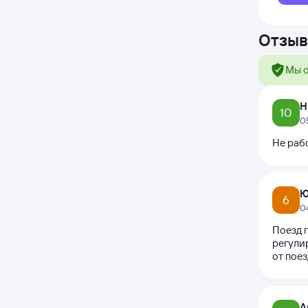
Отзыв
Мы о
Н
10
0
Не раб
Ю
6
0
Поезд 
регули
от поез
А