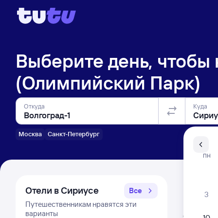
Выберите день, чтобы
(Олимпийский Парк)
Откуда
Куда
Москва
Санкт-Петербург
Санкт-Пе
ПН
Распи
Отели в Сириусе
Все
3
Путешественникам нравятся эти
Расписа
варианты
Открыта про
10