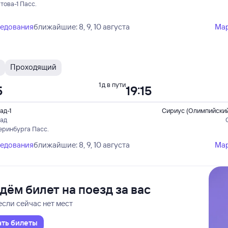
това-1 Пасс.
ледования
ближайшие: 8, 9, 10 августа
Ма
Проходящий
1 д в пути
5
19:15
ад-1
Сириус (Олимпийский
рад
еринбурга Пасс.
ледования
ближайшие: 8, 9, 10 августа
Ма
дём билет на поезд за вас
если сейчас нет мест
ать билеты