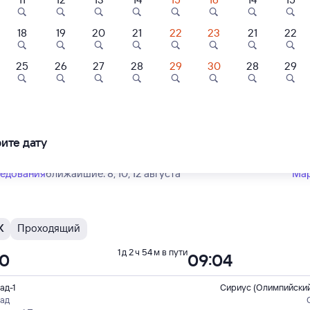
Тип вагона
юбой
18
19
20
21
22
23
21
22
9,8
8,8
25
26
27
28
29
30
28
29
Ж
Проходящий
1 д 2 ч 54 м в пути
ль
Отель
Отель
10
09:04
тевой дом
Пальма Сириус
Гостиница Сева
исталл"
ад-1
Сириус (Олимпийский
рад
ите дату
500 ⁠₽
5 ⁠000 ⁠₽
4 ⁠048 ⁠₽
рахани
ледования
ближайшие: 8, 10, 12 августа
Ма
Ж
Проходящий
1 д 2 ч 54 м в пути
10
09:04
ад-1
Сириус (Олимпийский
рад