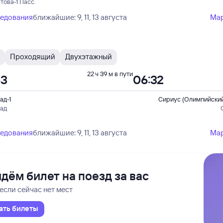
това-1 Пасс.
ледования
ближайшие: 9, 11, 13 августа
Ма
Проходящий
Двухэтажный
22 ч 39 м в пути
53
06:32
ад-1
Сириус (Олимпийский
рад
ледования
ближайшие: 9, 11, 13 августа
Ма
дём билет на поезд за вас
если сейчас нет мест
ать билеты