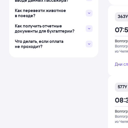
вводе данных пассажира?
Как перевезти животное
в поезде?
363У
Как получить отчетные
07:
документы для бухгалтерии?
Что делать, если оплата
Волгогр
не проходит?
Волгог
из Чел
Дни с
577У
08:
Волгогр
Волгог
из Чел