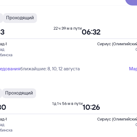
Проходящий
22 ч 39 м в пути
53
06:32
ад-1
Сириус (Олимпийский
рад
ябинска
ледования
ближайшие: 8, 10, 12 августа
Ма
Проходящий
1 д 1 ч 56 м в пути
30
10:26
ад-1
Сириус (Олимпийский
рад
ябинска