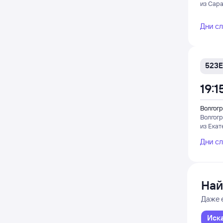
из Сара
Дни с
523Е
19:1
Волгогр
Волгог
из Екат
Дни с
Най
Даже 
Иск