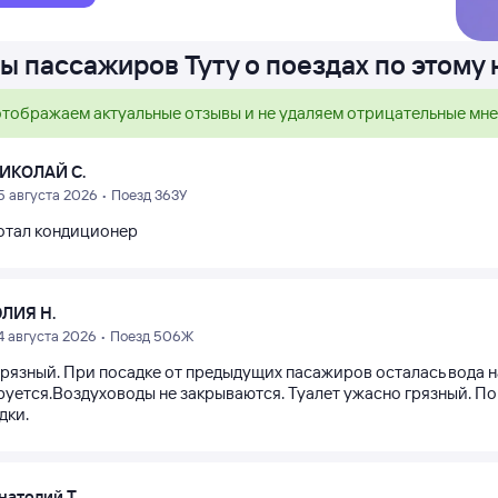
ы пассажиров Туту о поездах по этому
тображаем актуальные отзывы и не удаляем отрицательные мн
ИКОЛАЙ С.
5 августа 2026 • Поезд 363У
отал кондиционер
ЛИЯ Н.
4 августа 2026 • Поезд 506Ж
грязный. При посадке от предыдущих пасажиров осталась вода н
руется.Воздуховоды не закрываются. Туалет ужасно грязный. Пом
дки.
натолий Т.