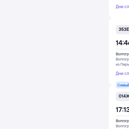
Дни с
353Е
14:4
Волгогр
Волгог
из Пер
Дни с
Самый
014
17:1
Волгогр
Волгог