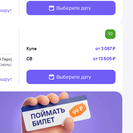
Выберите дату
ршрут
9,1
Купе
от
3 ⁠057 ⁠₽
СВ
от
13 ⁠505 ⁠₽
 Парк)
Сириус
Выберите дату
ршрут