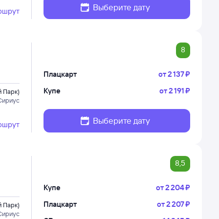
Выберите дату
ршрут
8
Плацкарт
от
2 ⁠137 ⁠₽
Купе
от
2 ⁠191 ⁠₽
 Парк)
Сириус
Выберите дату
ршрут
8,5
Купе
от
2 ⁠204 ⁠₽
Плацкарт
от
2 ⁠207 ⁠₽
 Парк)
Сириус