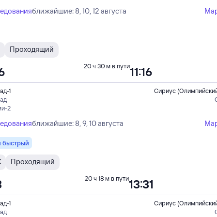
ледования
ближайшие: 8, 10, 12 августа
Ма
Проходящий
20 ч 30 м в пути
6
11:16
ад-1
Сириус (Олимпийский
рад
ми-2
ледования
ближайшие: 8, 9, 10 августа
Ма
 быстрый
Ж
Проходящий
20 ч 18 м в пути
3
13:31
ад-1
Сириус (Олимпийский
рад