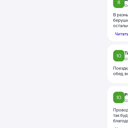
8
0
В разны
беруши,
осталь
Читат
Т
10
0
Поездка
обед, в
Р
10
0
Провод
так буд
благода