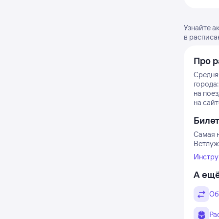
Узнайте а
в расписа
Про р
Средняя
города:
на пое
на сайт
Биле
Самая 
Ветлуж
Инстру
А ещё
Об
Ра