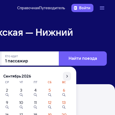
Справочная
Путеводитель
Войти
жская — Нижний
Кто едет
Найти поезда
Сентябрь 2026
СР
ЧТ
ПТ
СБ
ВС
2
3
4
5
6
Новгород
9
10
11
12
13
. Цены за 1 пассажира
16
17
18
19
20