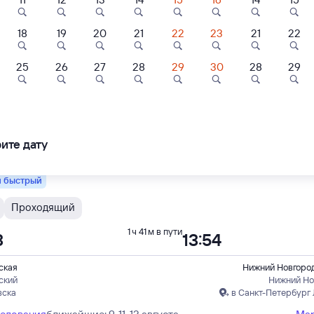
 быстрый
18
19
20
21
22
23
21
22
Проходящий
1 ч 41 м в пути
3
13:54
25
26
27
28
29
30
28
29
8,9
8,4
ская
Нижний Новгород
Отель
Отель
Отель
ский
Нижний Но
ябинска
в Санкт-Петербург
ins Нижний
Весна
AZIMUT Отель
вгород
Нижний Новгор
ите дату
ледования
ближайшие: 8, 10, 12 августа
Ма
шбэк 171
Кешбэк 240
700 ⁠₽
3 ⁠168 ⁠₽
8 ⁠000 ⁠₽
 быстрый
Проходящий
1 ч 41 м в пути
3
13:54
ская
Нижний Новгород
ский
Нижний Но
вска
в Санкт-Петербург