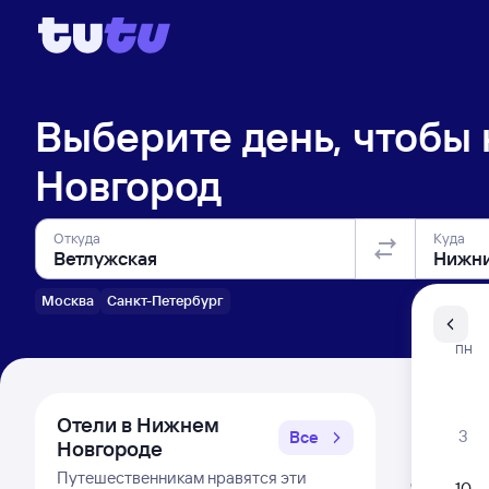
Выберите день, чтобы
Новгород
Откуда
Куда
Москва
Санкт-Петербург
Санкт-Пе
ПН
Распи
Отели в Нижнем
3
Все
Новгороде
Расписа
Путешественникам нравятся эти
Открыта про
10