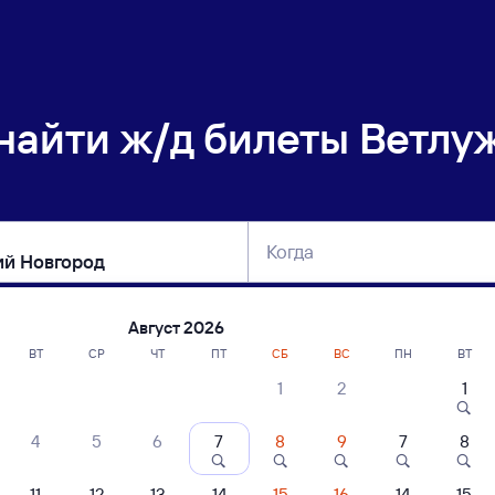
 найти
ж/д билеты Ветлу
Когда
тербург
Москва
Сегодня
Завтра
Август 2026
ВТ
СР
ЧТ
ПТ
СБ
ВС
ПН
ВТ
1
2
1
сание поездов Ветлужская — Нижний 
4
5
6
7
8
9
7
8
ние поездов Нижний Новгород — Ветлужская
дажа билетов на 5 ноября. Отправление и прибытие по местному времени
11
12
13
14
15
16
14
15