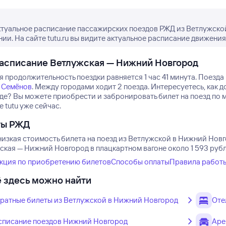
ктуальное расписание пассажирских поездов РЖД из Ветлужско
нии. На сайте tutu.ru вы видите актуальное расписание движения
асписание Ветлужская — Нижний Новгород
 продолжительность поездки равняется 1 час 41 минута.
Поезда 
Семёнов
.
Между городами ходит 2 поезда.
Интересуетесь, как 
зде? Вы можете приобрести и забронировать билет на поезд п
е tutu уже сейчас.
ты РЖД
низкая стоимость билета на поезд из Ветлужской в Нижний Новго
ская — Нижний Новгород в плацкартном вагоне около 1 593 рубле
кция по приобретению билетов
Способы оплаты
Правила работ
 здесь можно найти
ратные билеты из Ветлужской в Нижний Новгород
Оте
списание поездов Нижний Новгород
Аре