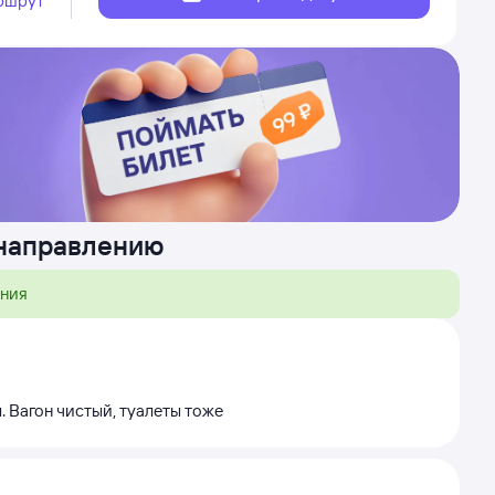
ршрут
 направлению
ения
. Вагон чистый, туалеты тоже