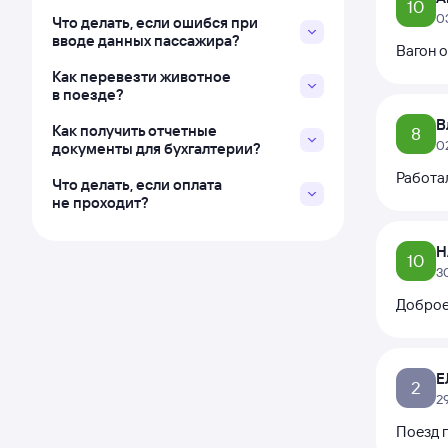
10
0
Что делать, если ошибся при
вводе данных пассажира?
Вагон 
Как перевезти животное
в поезде?
В
Как получить отчетные
8
0
документы для бухгалтерии?
Работал
Что делать, если оплата
не проходит?
Н
10
3
Доброе
Е
2
2
Поезд 