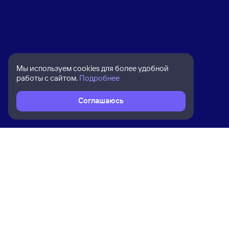
Мы используем cookies для более удобной
работы с сайтом.
Подробнее
Соглашаюсь
Расписание поездов
Ж/д билеты Ветлужская → Нижний
Ком
Приложение Туту
О на