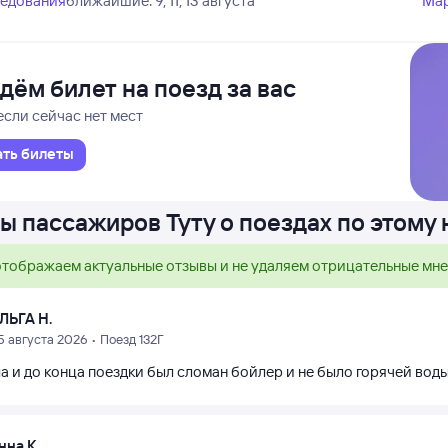
ледования
ближайшие: 9, 11, 13 августа
Ма
дём билет на поезд за вас
если сейчас нет мест
ать билеты
ы пассажиров Туту о поездах по этому
тображаем актуальные отзывы и не удаляем отрицательные мн
ЛЬГА Н.
5 августа 2026 • Поезд 132Г
а и до конца поездки был сломан бойлер и не было горячей воды
нна К.