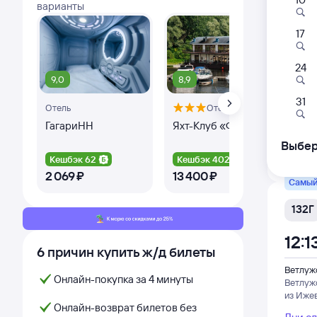
варианты
Самый
17
146У
12:1
24
9,0
8,9
8,1
Ветлуж
31
Отель
Отель
Ветлуж
из Чел
ГагариНН
Яхт-Клуб «Фрегат»
Mar
Но
Выбер
Дни с
Кешбэк 62
Кешбэк 402
Ке
2 ⁠069 ⁠₽
13 ⁠400 ⁠₽
5 ⁠
Самый
132Г
12:1
6 причин купить ж/д билеты
Ветлуж
Онлайн-покупка за 4 минуты
Ветлуж
из Иже
Онлайн-возврат билетов без