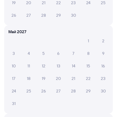
19
20
21
22
23
24
25
26
27
28
29
30
6 причин купить ж/д билеты
Май 2027
Онлайн-покупка за 4 минуты
1
2
Онлайн-возврат билетов без очереди в кассу
3
4
5
6
7
8
9
Выбор любимых мест на схемах вагонов
Подробные ответы на вопросы о поездке или
10
11
12
13
14
15
16
покупке
17
18
19
20
21
22
23
СМС-сопровождение до посадки в поезд
Оформление без регистрации на сайте
24
25
26
27
28
29
30
31
Частые вопросы