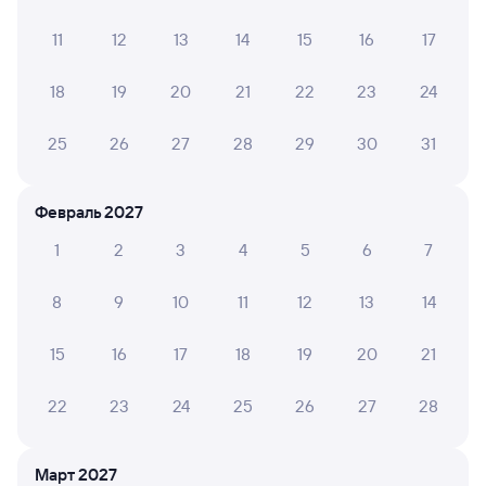
отрицательные мнения
11
12
13
14
15
16
17
ЮРИЙ К.
8
31 июля 2026 • Поезд 093Й
18
19
20
21
22
23
24
Персоналу - спасибо за образцовый сервис в
предлагаемых матчастью обстоятельствах!!!
25
26
27
28
29
30
31
Кондиционер не работал, что сделало летнюю ночь
маленьким кошмаром. Туалет с педальным
механизмом так себе «био», но на стоянках был
Февраль 2027
открыт.
1
2
3
4
5
6
7
8
9
10
11
12
13
14
ТАТЬЯНА Н.
6
30 июля 2026 • Поезд 131Е
15
16
17
18
19
20
21
Туалет не био, на станциях закрывается. На
боковушках розеток нет. Ехала в первом вагоне.
22
23
24
25
26
27
28
Вадим К.
4
Март 2027
30 июля 2026 • Поезд 131Е