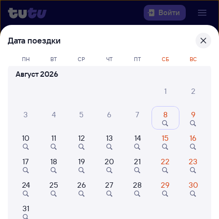
Войти
Дата поездки
Выберите день, чтобы найти
ж/д
билеты Верда — Рязань
ПН
ВТ
СР
ЧТ
ПТ
СБ
ВС
Август 2026
Откуда
1
2
Куда
3
4
5
6
7
8
9
Когда
10
11
12
13
14
15
16
Кто едет
17
18
19
20
21
22
23
Найти поезда
24
25
26
27
28
29
30
31