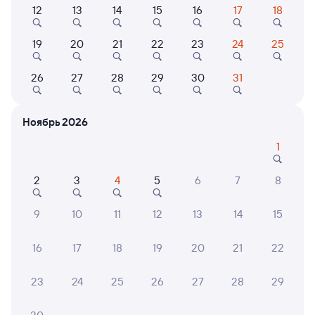
12
13
14
15
16
17
18
093Й
Проходящий
7,5
19
20
21
22
23
24
25
2 ч 50 м в пути
23:20
02:10
26
27
28
29
30
31
Верда
Рязань-2
Сараи
Рязань
из Пензы-1
в Москву Павелецкую
Ноябрь 2026
Дни следования
ближайшие: 8, 9, 10 августа
Маршрут
1
Сидячий
Плацкарт
Купе
СВ
2
3
4
5
6
7
8
от
1 ⁠047 ⁠₽
от
1 ⁠758 ⁠₽
от
2 ⁠582 ⁠₽
от
6 ⁠291 ⁠₽
Выберите дату
9
10
11
12
13
14
15
16
17
18
19
20
21
22
Найдём билет на поезд за вас
Даже если сейчас нет мест
23
24
25
26
27
28
29
Искать билеты