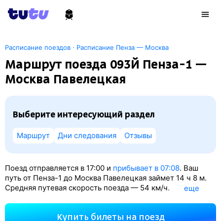
·
Расписание поездов
Расписание Пенза — Москва
Маршрут поезда 093Й Пенза-1 —
Москва Павелецкая
Выберите интересующий раздел
Маршрут
Дни следования
Отзывы
Поезд отправляется в 17:00 и
прибывает в 07:08
. Ваш
путь от Пенза-1 до Москва Павелецкая займет 14
ч 8
м.
Средняя путевая скорость поезда — 54 км/ч.
eще
По классификации РЖД это Скорый поезд. Вы проедете
758 км. На этом маршруте будет 14 остановок. Самая
Купить билеты на поезд
продолжительная стоянка поезда на станции Ряжск-1 —