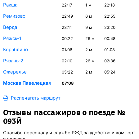
Ракша
22:17
1
м
22:18
Ремизово
22:49
6
м
22:55
Верда
23:11
9
м
23:20
Ряжск-1
00:22
26
м
00:48
Кораблино
01:06
2
м
01:08
Рязань-2
02:10
26
м
02:36
Ожерелье
05:22
2
м
05:24
Москва Павелецкая
07:08
Распечатать маршрут
Отзывы пассажиров о поезде №
093Й
Спасибо персоналу и службе РЖД за удобство и комфорт
в поездке.