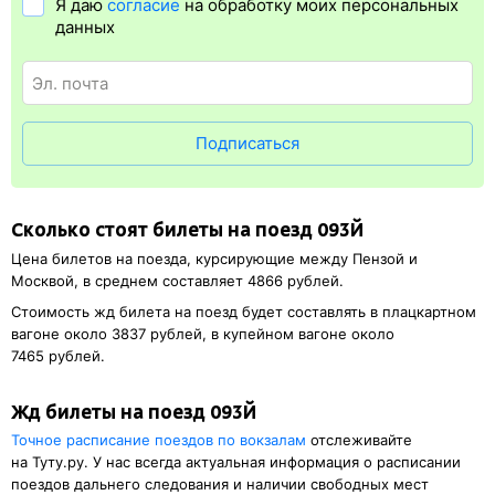
Я даю
согласие
на обработку моих персональных
Электронная регистрация
доступна почти для всех заказов,
данных
исключение составляют поезда
железных дорог СНГ. Для
посадки в поезд будет нужен оригинал удостоверения
личности, указанный в электронном жд билете. А в случае
отсутствия электронной регистрации еще и распечатка
посадочного купона.
Подписаться
Сколько стоят билеты на поезд 093Й
Цена билетов на поезда, курсирующие между Пензой и
Москвой, в среднем составляет 4866 рублей.
Стоимость жд билета на поезд будет составлять в плацкартном
вагоне около 3837 рублей, в купейном вагоне около
7465 рублей.
Жд билеты на поезд 093Й
Точное расписание поездов по вокзалам
отслеживайте
на Туту.ру. У нас всегда актуальная информация о расписании
поездов дальнего следования и наличии свободных мест