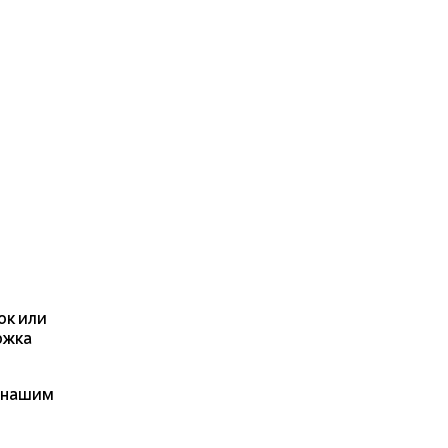
ок или
ржка
я нашим