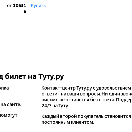
от
Купить
10631
₽
д
билет на Туту.ру
упка
Контакт-центр Туту.ру с удовольствием
ответит на ваши вопросы. Ни один звон
письмо не останется без ответа. Подде
на сайте.
24/7 на Туту.
помогут
Каждый второй покупатель становитс
постоянным клиентом.