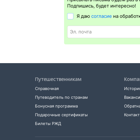
в поезд понадобится оригинал удос
Подпишись, будет интересно!
проводники распечатку не требуют, 
Я даю
согласие
на обработ
Распечатать электронный билет
мож
в терминале саморегистрации. Для э
и оригинал удостоверения личности
Путешественникам
Компа
Справочная
История
Путеводитель по странам
Ваканс
Бонусная программа
Обратна
Подарочные сертификаты
Контак
Билеты РЖД