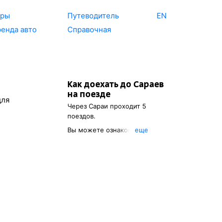
уры
Путеводитель
EN
енда авто
Справочная
Как доехать до
Сараев
на поезде
для
Через
Сараи
проходит 5
поездов.
Вы можете ознакомиться с
eще
расписанием поездов, с
помощью которых можно
добраться до
Сараев
. Также
есть возможность выбрать
наиболее подходящий
маршрут.
Обозначив пункт
отправления, вы сможете