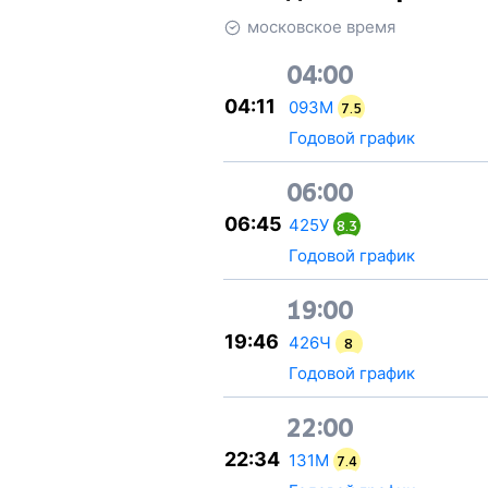
московское время
04:00
04:11
093М
7.5
Годовой график
06:00
06:45
425У
8.3
Годовой график
19:00
19:46
426Ч
8
Годовой график
22:00
22:34
131М
7.4