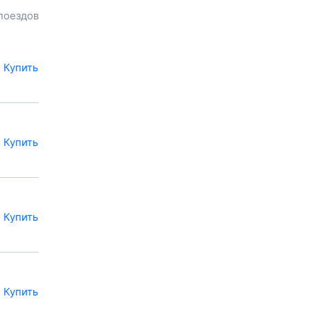
посмотреть цену билета до
поездов
Сараев
, расстояние и
продолжительность пути.
Наш сервис позволяет
заказать или
купить билет на
Купить
поезд в
Сараи
на сайте прямо
сейчас.
Также можно
воспользоваться услугой
заказа электронного ж/д
Купить
билета.
Купить
Купить