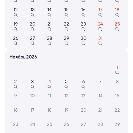
12
13
14
15
16
17
18
331Й
Проходящий
7
19
20
21
22
23
24
25
8 ч 15 м в пути
04:48
13:03
26
27
28
29
30
31
Тюмень
Челябинск
из Нового Уренгоя
в Уфу
Ноябрь 2026
Дни следования
ближайшие: 9, 10, 11 августа
Маршрут
1
Плацкарт
Купе
2
3
4
5
6
7
8
от
1 ⁠195 ⁠₽
от
1 ⁠796 ⁠₽
Выберите дату
9
10
11
12
13
14
15
16
17
18
19
20
21
22
101Й
Проходящий
7,3
23
24
25
26
27
28
29
12 ч 2 м в пути
04:58
17:00