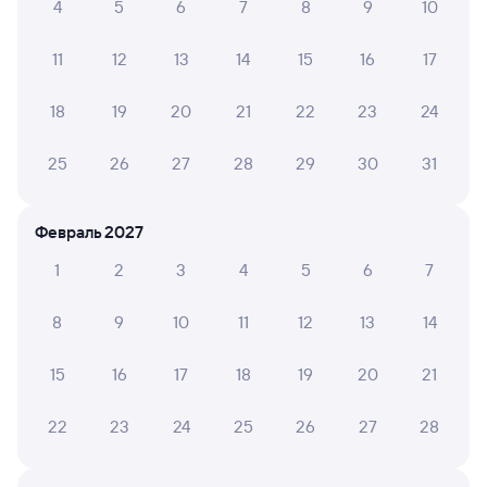
4
5
6
7
8
9
10
Тюмень
Челябинск
из Нижневартовска-1
в Адлер
11
12
13
14
15
16
17
Дни следования
ближайшие: 9, 11, 13 августа
Маршрут
18
19
20
21
22
23
24
Плацкарт
Купе
СВ
от
2 ⁠113 ⁠₽
от
2 ⁠790 ⁠₽
от
8 ⁠211 ⁠₽
25
26
27
28
29
30
31
Выберите дату
Февраль 2027
1
2
3
4
5
6
7
373Е
Проходящий
7,4
12 ч 3 м в пути
21:02
09:05
8
9
10
11
12
13
14
Тюмень
Челябинск
15
16
17
18
19
20
21
в Дербент
22
23
24
25
26
27
28
Дни следования
ближайшие: 9, 11, 13 августа
Маршрут
Купе
Плацкарт