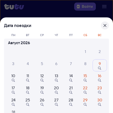
Войти
Выберите день, чтобы найти
ж/д
Дата поездки
билеты Тюмень — Челябинск
ПН
ВТ
СР
ЧТ
ПТ
СБ
ВС
Откуда
Август 2026
1
2
Куда
3
4
5
6
7
8
9
Когда
10
11
12
13
14
15
16
Кто едет
17
18
19
20
21
22
23
Найти поезда
24
25
26
27
28
29
30
31