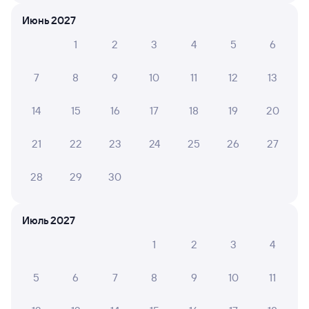
Путешественникам нравятся эти варианты
Июнь 2027
1
2
3
4
5
6
7
8
9
10
11
12
13
9,1
10
8,9
14
15
16
17
18
19
20
Отель
Квартира
ibis Styles Челябинск
Однокомнатная
Гости
21
22
23
24
25
26
27
квартира на улице:
Тимирязева 8
6 ⁠200 ⁠₽
2 ⁠832 ⁠₽
5 ⁠500
28
29
30
Отзывы пассажиров Туту о поездах
Июль 2027
по этому направлению
1
2
3
4
Мы отображаем актуальные отзывы и не удаляем
отрицательные мнения
5
6
7
8
9
10
11