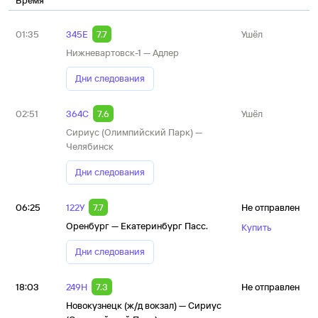
Время
01:35
345Е
7.7
Ушёл
Нижневартовск-1 — Адлер
Дни следования
02:51
364С
7.6
Ушёл
Сириус (Олимпийский Парк) —
Челябинск
Дни следования
06:25
122У
7.7
Не отправлен
Оренбург — Екатеринбург Пасс.
Купить
Дни следования
18:03
249Н
7.3
Не отправлен
Новокузнецк (ж/д вокзал) — Сириус