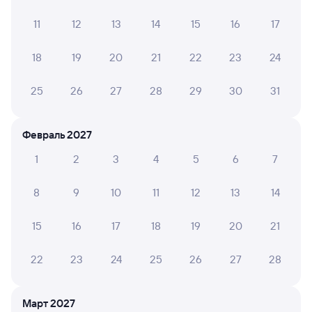
Вагон старый, розетки внизу под столом. На верхней
11
12
13
14
15
16
17
полке телефон заряжать негде .
18
19
20
21
22
23
24
Марина С.
10
25
26
27
28
29
30
31
27 июля 2026 • Поезд 345Е
Все хорошо, но душно 28 градусов в салоне
Февраль 2027
1
2
3
4
5
6
7
НАТАЛИЯ Б.
10
27 июля 2026 • Поезд 345Е
8
9
10
11
12
13
14
Сели в Самаре, ехали до Адлера. Волгограде
кондиционеры перестали работать. Короче
15
16
17
18
19
20
21
полуживые доехали
22
23
24
25
26
27
28
Григорий К.
10
27 июля 2026 • Поезд 345Е
Март 2027