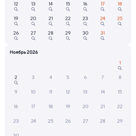
12
13
14
15
16
17
18
Выберите дату
19
20
21
22
23
24
25
Найдём билет на поезд за вас
26
27
28
29
30
31
Даже если сейчас нет мест
Ноябрь 2026
Искать билеты
1
Отели в Магнитогорске
Все
2
3
4
5
6
7
8
Путешественникам нравятся эти варианты
9
10
11
12
13
14
15
16
17
18
19
20
21
22
8,4
8,1
8,4
23
24
25
26
27
28
29
Отель
Отель
Отель
Отель "Форум"
Отель Плаза +
Силь
30