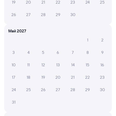
Оформление без регистрации на сайте
19
20
21
22
23
24
25
26
27
28
29
30
Частые вопросы
Что нужно, чтобы сесть в поезд?
Май 2027
Как поменять билет на другую дату или
1
2
на другой поезд?
3
4
5
6
7
8
9
Как вернуть билет?
Что делать, если ошибся при вводе данных
10
11
12
13
14
15
16
пассажира?
Как перевезти животное в поезде?
17
18
19
20
21
22
23
Как получить отчетные документы для
24
25
26
27
28
29
30
бухгалтерии?
Что делать, если оплата не проходит?
31