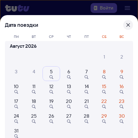
Войти
Дата поездки
Выберите день, чтобы найти
ж/д
билеты Тобольск — Магнитогорск
ПН
ВТ
СР
ЧТ
ПТ
СБ
ВС
Пасс
Август 2026
1
2
22 года работаем для вас
42 млн путешествуют с на
Откуда
3
4
5
6
7
8
9
Куда
10
11
12
13
14
15
16
Когда
17
18
19
20
21
22
23
Кто едет
24
25
26
27
28
29
30
31
Найти поезда