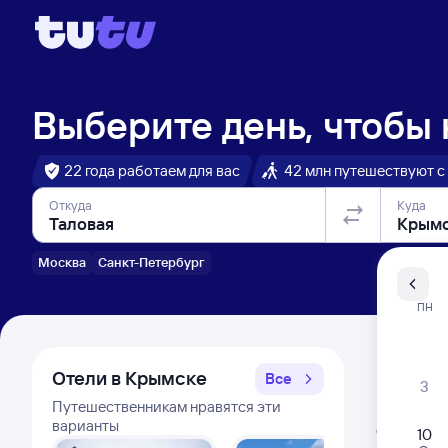
Выберите день, чтобы
22 года работаем для вас
42 млн путешествуют с
Откуда
Куда
Москва
Санкт-Петербург
Санкт-Пе
ПН
Распи
Отели в Крымске
Все
3
Путешественникам нравятся эти
Расписа
варианты
Открыта про
10
Самый