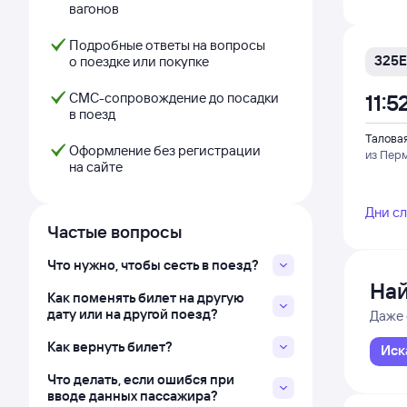
вагонов
Подробные ответы на вопросы
325Е
о поездке или покупке
СМС-сопровождение до посадки
11:5
в поезд
Талова
Оформление без регистрации
из Пер
на сайте
Дни с
Частые вопросы
Что нужно, чтобы сесть в поезд?
Най
Как поменять билет на другую
дату или на другой поезд?
Даже 
Как вернуть билет?
Иск
Что делать, если ошибся при
вводе данных пассажира?