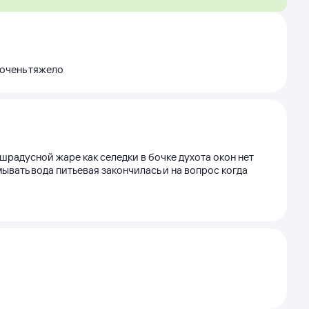
 очень тяжело
радусной жаре как селедки в бочке духота окон нет
ывать вода питьевая закончилась и на вопрос когда