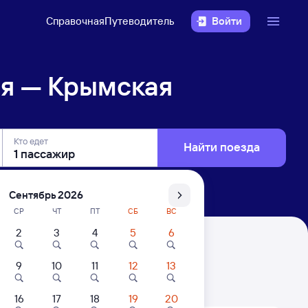
Справочная
Путеводитель
Войти
ая — Крымская
Кто едет
Найти поезда
Сентябрь 2026
СР
ЧТ
ПТ
СБ
ВС
2
3
4
5
6
9
10
11
12
13
. Цены за 1 пассажира
16
17
18
19
20