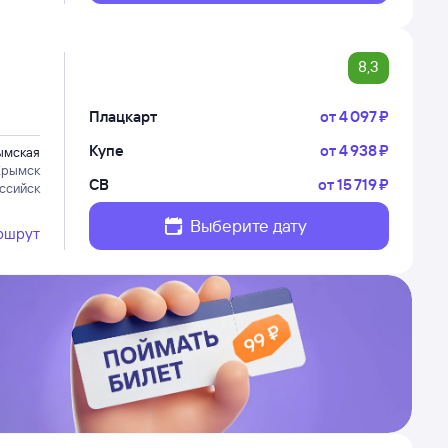
8,3
Плацкарт
от
4 ⁠097 ⁠₽
Купе
от
4 ⁠938 ⁠₽
ымская
Крымск
СВ
от
15 ⁠719 ⁠₽
ссийск
Выберите дату
ршрут