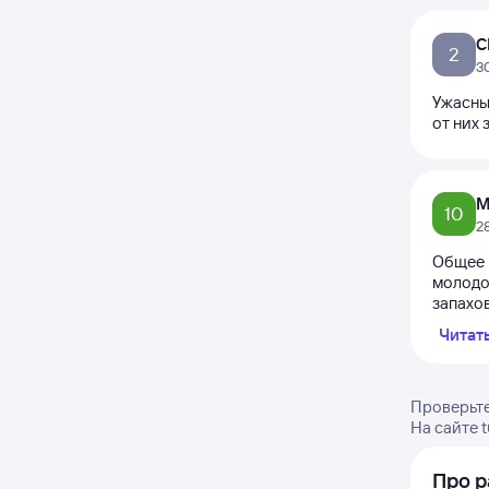
С
2
3
Ужасный
от них 
М
10
2
Общее 
молодой
запахов
Читат
Проверьте
На сайте 
Про р