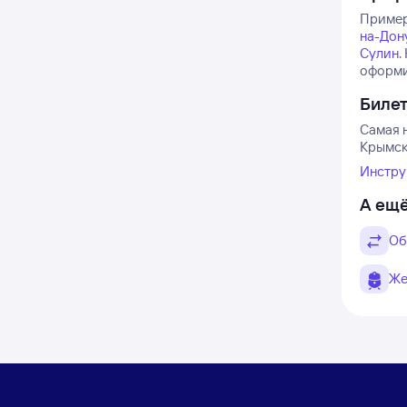
Пример
на-Дон
Сулин
.
оформи
Биле
Самая 
Крымска
Инстру
А ещё
Об
Же