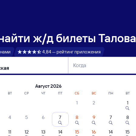
 найти
ж/д билеты Талов
 нами
4,84 — рейтинг приложения
Когда
тербург
Москва
Сегодня
Завтра
Август 2026
ВТ
СР
ЧТ
ПТ
СБ
ВС
ПН
ВТ
1
2
1
сание поездов Таловая — Крымская
4
5
6
7
8
9
7
8
ние поездов Крымская — Таловая
дажа билетов на 4 ноября. Отправление и прибытие по местному времени
11
12
13
14
15
16
14
15
 быстрый