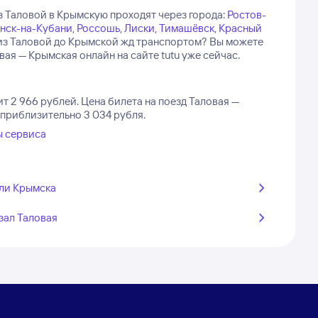
з Таловой в Крымскую проходят через города:
Ростов-
нск-на-Кубани
,
Россошь
,
Лиски
,
Тимашёвск
,
Красный
ь из Таловой до Крымской жд транспортом? Вы можете
я — Крымская онлайн на сайте tutu уже сейчас.
т 2 966 рублей.
Цена билета на поезд Таловая —
 приблизительно 3 034 рубля.
ы сервиса
ли Крымска
зал Таловая