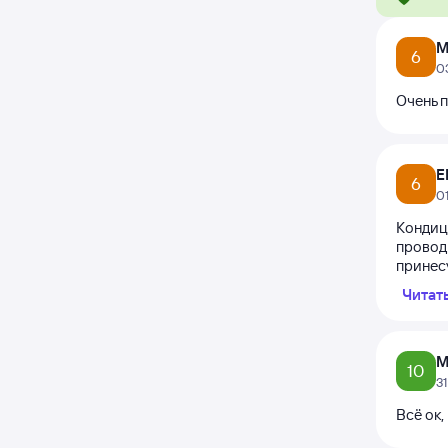
М
6
0
Очень п
Е
6
0
Кондиц
проводн
принесу
Читат
М
10
3
Всё ок,