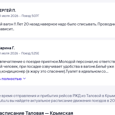
ЕРГЕЙ П.
0 июля 2026 • Поезд 507Г
 вагон !! Лет 20 назад наверное надо было списывать. Проводн
зависит..
арина Г.
8 июля 2026 • Поезд 525Е
впечатление о поездке приятное.Молодой персонал,но ответств
 человек, при посадке озвучивает удобства в вагоне.Бельё уже
,кондиционер (в жару это спасение).Туалет в идеальном со...
ь полностью
 время отправления и прибытия рейсов РЖД из Таловой в Крым
tutu.ru вы найдете актуальное расписание движения поездов в 20
асписание Таловая — Крымская