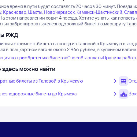
ное время в пути будет составлять 20 часов 30 минут.
Поезда и
у
,
Краснодар
,
Шахты
,
Новочеркасск
,
Каменск-Шахтинский
,
Славя
На этом направлении ходит 4 поезда.
Хотите узнать, как попаст
ть и забронировать железнодорожный билет по маршруту Талова
ты РЖД
низкая стоимость билета на поезд из Таловой в Крымскую выходи
я в плацкартном вагоне около 2 966 рублей, в купейном вагоне
кция по приобретению билетов
Способы оплаты
Правила работ
 здесь можно найти
ратные билеты из Таловой в Крымскую
Оте
лезнодорожные билеты до Крымска
Вок