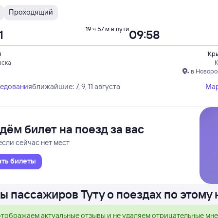
Проходящий
19 ч 57 м в пути
1
09:58
я
Кр
вска
в Новоро
ледования
ближайшие: 7, 9, 11 августа
Ма
дём билет на поезд за вас
если сейчас нет мест
ать билеты
ы пассажиров Туту о поездах по этому
тображаем актуальные отзывы и не удаляем отрицательные мн