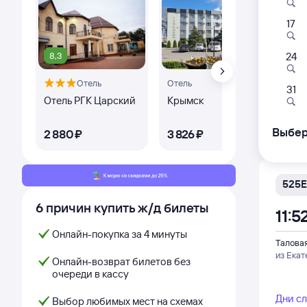
17
311Я
01:1
8,3
10
24
Отель
Отель
Оте
Талова
31
из Вор
Отель РГК Царский
Крымск
Оте
Дни с
Выбер
2 ⁠880 ⁠₽
3 ⁠826 ⁠₽
2 ⁠6
525Е
6 причин купить ж/д билеты
11:5
Онлайн-покупка за 4 минуты
Талова
из Екат
Онлайн-возврат билетов без
очереди в кассу
Дни с
Выбор любимых мест на схемах