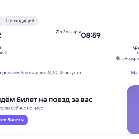
Проходящий
21 ч 7 м в пути
2
08:59
я
Кр
ми-2
в Новоро
ледования
ближайшие: 8, 10, 12 августа
Ма
дём билет на поезд за вас
если сейчас нет мест
ать билеты