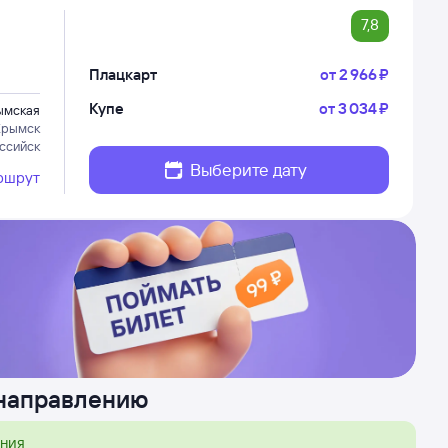
7,8
Плацкарт
от
2 ⁠966 ⁠₽
Купе
от
3 ⁠034 ⁠₽
ымская
Крымск
ссийск
Выберите дату
ршрут
 направлению
ения