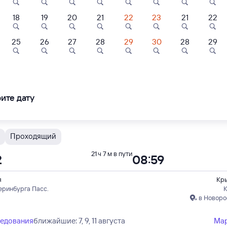
18
19
20
21
22
23
21
22
Проходящий
19 ч 49 м в пути
4
21:03
10
9,2
25
26
27
28
29
30
28
29
ль
Отель
Гостевой 
я
Кр
куты
ль Баден-Баден
Отель Премьер
Гостевой дом н
в Новоро
Родниковой
ледования
ближайшие: 8, 10, 12 августа
Ма
ите дату
57 ⁠₽
4 ⁠116 ⁠₽
2 ⁠246 ⁠₽
Проходящий
21 ч 7 м в пути
2
08:59
я
Кр
еринбурга Пасс.
в Новоро
ледования
ближайшие: 7, 9, 11 августа
Ма