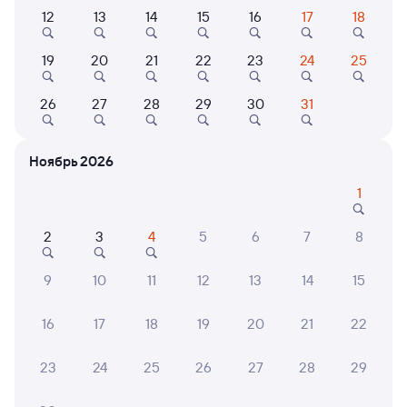
Самый быстрый
12
13
14
15
16
17
18
147Е
Проходящий
7,7
19
20
21
22
23
24
25
1 д 18 ч 15 м в пути
05:28
22:43
26
27
28
29
30
31
Сургут
Самара
из Нижневартовска-1
в Астрахань
Ноябрь 2026
Дни следования
ближайшие: 7, 8, 9 августа
Маршрут
1
Плацкарт
Купе
от
6 ⁠081 ⁠₽
от
6 ⁠206 ⁠₽
2
3
4
5
6
7
8
Выберите дату
9
10
11
12
13
14
15
16
17
18
19
20
21
22
101Й
Проходящий
7,3
1 д 21 ч 21 м в пути
15:20
11:41
23
24
25
26
27
28
29
Сургут
Самара