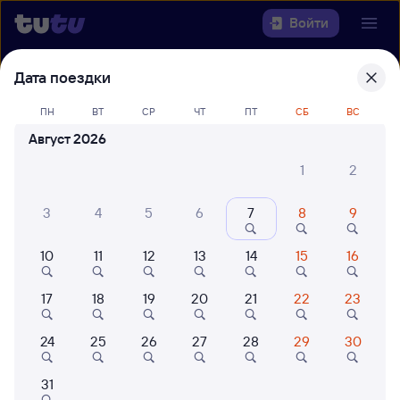
Войти
Дата поездки
Выберите день, чтобы найти
ж/д
билеты Сургут — Самара
ПН
ВТ
СР
ЧТ
ПТ
СБ
ВС
Август 2026
22 года работаем для вас
42 млн путешествуют с на
Откуда
1
2
Куда
3
4
5
6
7
8
9
10
11
12
13
14
15
16
Когда
17
18
19
20
21
22
23
Кто едет
24
25
26
27
28
29
30
Найти поезда
31