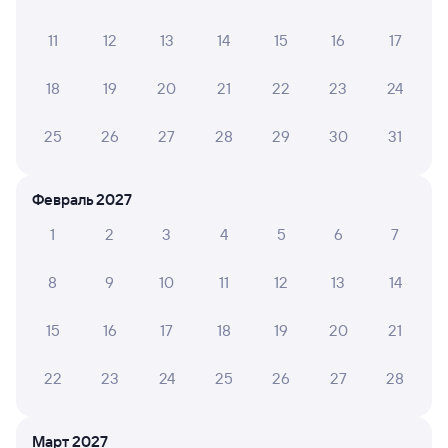
11
12
13
14
15
16
17
7,7
7,7
Отель
Отель
Кемпи
18
19
20
21
22
23
24
Отель Пирамида
Отель Макхолл
12 ме
25
26
27
28
29
30
31
2 ⁠859 ⁠₽
2 ⁠407 ⁠₽
3 ⁠000
Февраль 2027
Отзывы пассажиров Туту о поездах
1
2
3
4
5
6
7
по этому направлению
8
9
10
11
12
13
14
Мы отображаем актуальные отзывы и не удаляем
отрицательные мнения
15
16
17
18
19
20
21
ПЕТР Н.
4
22
23
24
25
26
27
28
02 августа 2026 • Поезд 345Е
Всё бы хорошо, но место было на боковушке у
туалета, дверьми хлопают особенно проводники что
Март 2027