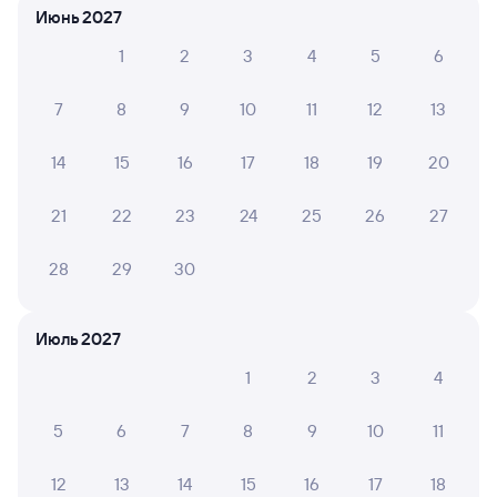
Июнь 2027
Онлайн-возврат билетов без очереди в кассу
1
2
3
4
5
6
Выбор любимых мест на схемах вагонов
7
8
9
10
11
12
13
Подробные ответы на вопросы о поездке или
покупке
14
15
16
17
18
19
20
СМС-сопровождение до посадки в поезд
21
22
23
24
25
26
27
Оформление без регистрации на сайте
28
29
30
Частые вопросы
Июль 2027
Что нужно, чтобы сесть в поезд?
1
2
3
4
Как поменять билет на другую дату или
на другой поезд?
5
6
7
8
9
10
11
Как вернуть билет?
12
13
14
15
16
17
18
Что делать, если ошибся при вводе данных