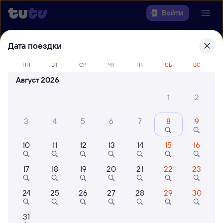
Войти
Дата поездки
Выберите день, чтобы найти
ж/д
билеты Сочи — Тула
ПН
ВТ
СР
ЧТ
ПТ
СБ
ВС
Август 2026
Откуда
1
2
Куда
3
4
5
6
7
8
9
Когда
10
11
12
13
14
15
16
Кто едет
17
18
19
20
21
22
23
Найти поезда
24
25
26
27
28
29
30
31