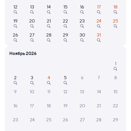
12
13
14
15
16
17
18
100С
Проходящий
7,2
1 д 15 ч 19 м в пути
06:07
21:26
19
20
21
22
23
24
25
Сочи
Тула-1-Курская
26
27
28
29
30
31
из Адлера
Тула
в Санкт-Петербург-Главн.
Ноябрь 2026
Дни следования
ближайшие: 8, 9, 10 августа
Маршрут
1
Купе
Плацкарт
от
3 ⁠941 ⁠₽
от
5 ⁠007 ⁠₽
2
3
4
5
6
7
8
Выберите дату
9
10
11
12
13
14
15
16
17
18
19
20
21
22
084Э
Проходящий
8,4
1 д 10 ч 11 м в пути
15:29
01:40
23
24
25
26
27
28
29