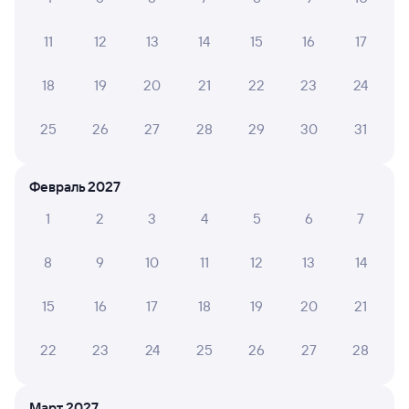
Сочи
Тула-1-Курская
из Адлера
Тула
11
12
13
14
15
16
17
в Москву Киевскую
Дни следования
ближайшие: 4, 6, 8 октября
Маршрут
18
19
20
21
22
23
24
25
26
27
28
29
30
31
Плацкарт
Купе
СВ
от
5 ⁠007 ⁠₽
от
5 ⁠639 ⁠₽
от
21 ⁠220 ⁠₽
Выберите дату
Февраль 2027
1
2
3
4
5
6
7
Найдём билет на поезд за вас
Даже если сейчас нет мест
8
9
10
11
12
13
14
15
16
17
18
19
20
21
Искать билеты
22
23
24
25
26
27
28
Отели в Туле
Все
Путешественникам нравятся эти варианты
Март 2027