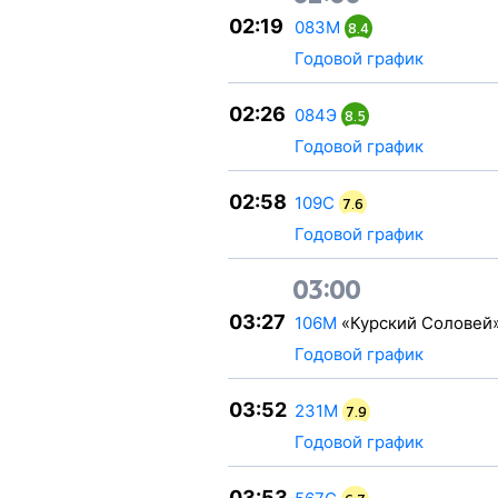
02:19
083М
8.4
Годовой график
02:26
084Э
8.5
Годовой график
02:58
109С
7.6
Годовой график
03:00
03:27
106М
«Курский Соловей
Годовой график
03:52
231М
7.9
Годовой график
03:53