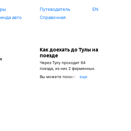
уры
Путеводитель
EN
енда авто
Справочная
Как доехать до
Тулы
на
поезде
я
Через
Тулу
проходит 64
поезда, из них 2 фирменных.
Вы можете посмотреть
eще
расписание поездов, с
помощью которых можно
добраться до
Тулы
. Также
есть возможность выбрать
наиболее подходящий
маршрут.
Указав пункт отправления, вы
сможете узнать стоимость