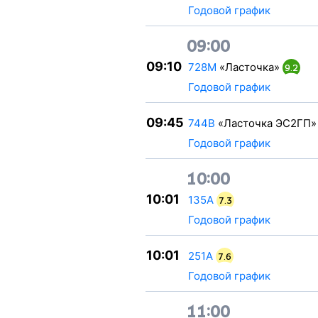
Годовой график
09:00
09:10
728М
«Ласточка»
9.2
Годовой график
09:45
744В
«Ласточка ЭС2ГП»
Годовой график
10:00
10:01
135А
7.3
Годовой график
10:01
251А
7.6
Годовой график
11:00