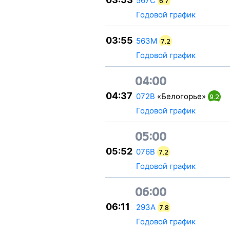
567С
6.7
Годовой график
03:55
563М
7.2
Годовой график
04:00
04:37
072В
«Белогорье»
9.2
Годовой график
05:00
05:52
076В
7.2
Годовой график
06:00
06:11
293А
7.8
Годовой график