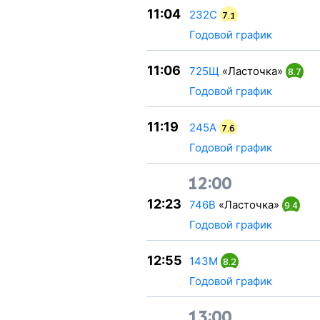
11:04
232С
7.1
Годовой график
11:06
725Щ
«Ласточка»
8.7
Годовой график
11:19
245А
7.6
Годовой график
12:00
12:23
746В
«Ласточка»
9.4
Годовой график
12:55
143М
8.2
Годовой график
13:00