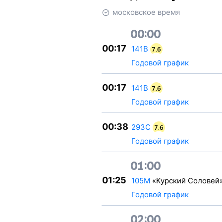
московское время
00:00
00:17
141В
7.6
Годовой график
00:17
141В
7.6
Годовой график
00:38
293С
7.6
Годовой график
01:00
01:25
105М
«Курский Соловей
Годовой график
02:00