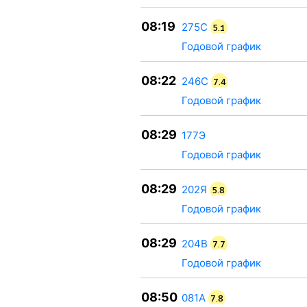
08:19
275С
5.1
Годовой график
08:22
246С
7.4
Годовой график
08:29
177Э
Годовой график
08:29
202Я
5.8
Годовой график
08:29
204В
7.7
Годовой график
08:50
081А
7.8