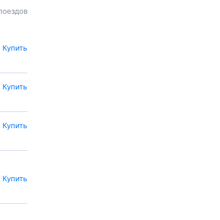
билета до
Тулы
, расстояние и
поездов
продолжительность пути.
Наш сервис позволяет
заказать или
купить билет на
поезд в
Тулу
на сайте прямо
Купить
сейчас.
Также можно
воспользоваться услугой
Купить
заказа электронного ж/д
билета.
Купить
Купить