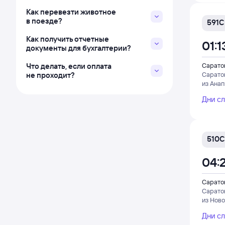
Как перевезти животное
в поезде?
591С
Как получить отчетные
01:1
документы для бухгалтерии?
Что делать, если оплата
Саратов
не проходит?
Сарато
из Ана
Дни с
510С
04:
Саратов
Сарато
из Нов
Дни с