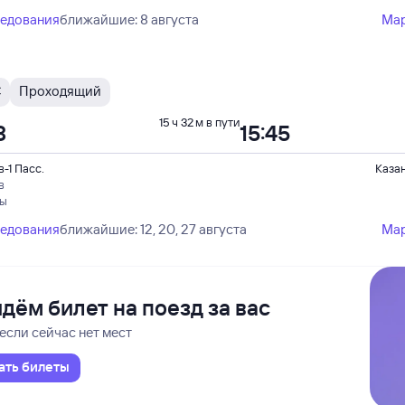
ледования
ближайшие: 8 августа
Ма
С
Проходящий
15 ч 32 м в пути
3
15:45
-1 Пасс.
Каза
в
пы
ледования
ближайшие: 12, 20, 27 августа
Ма
дём билет на поезд за вас
если сейчас нет мест
ать билеты