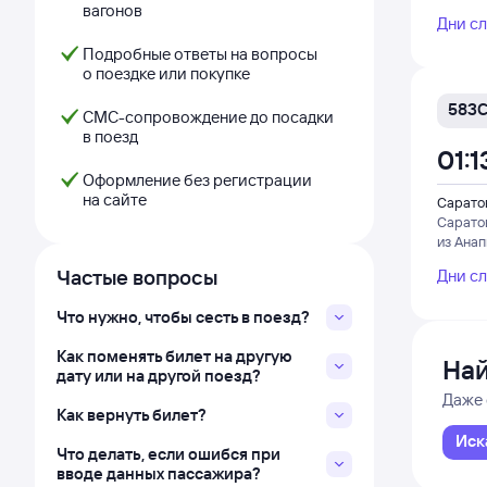
вагонов
Дни с
Подробные ответы на вопросы
о поездке или покупке
583
СМС-сопровождение до посадки
в поезд
01:1
Оформление без регистрации
на сайте
Саратов
Сарато
из Ана
Частые вопросы
Дни с
Что нужно, чтобы сесть в поезд?
Как поменять билет на другую
Най
дату или на другой поезд?
Даже 
Как вернуть билет?
Иск
Что делать, если ошибся при
вводе данных пассажира?