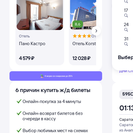
Л
17
8,6
8,
24
585
Отель
Отель
01:1
31
Пано Кастро
Отель Korston Тауэр
Оте
Каз
Саратов
Сарато
Выбер
4 ⁠579 ⁠₽
12 ⁠028 ⁠₽
9 ⁠4
из Ана
Дни с
6 причин купить ж/д билеты
595
Онлайн-покупка за 4 минуты
01:1
Онлайн-возврат билетов без
очереди в кассу
Саратов
Сарато
Выбор любимых мест на схемах
из Ана