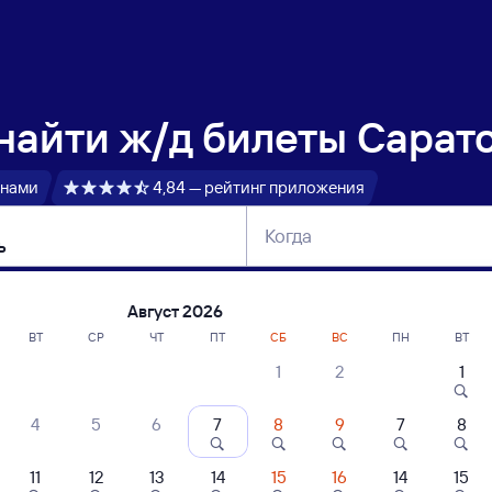
 найти
ж/д билеты Сарато
 нами
4,84 — рейтинг приложения
Когда
тербург
Москва
Сегодня
Завтра
Август 2026
ВТ
СР
ЧТ
ПТ
СБ
ВС
ПН
ВТ
1
2
1
сание поездов Саратов-1 Пасс. — Казан
4
5
6
7
8
9
7
8
ние поездов Казань — Саратов-1 Пасс.
дажа билетов на 4 ноября. Отправление и прибытие по местному времени
11
12
13
14
15
16
14
15