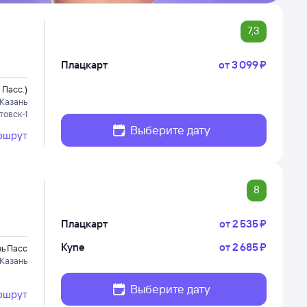
7,3
Плацкарт
от
3 ⁠099 ⁠₽
 Пасс.)
Казань
товск-1
Выберите дату
ршрут
8
Плацкарт
от
2 ⁠535 ⁠₽
Купе
от
2 ⁠685 ⁠₽
нь Пасс
Казань
Выберите дату
ршрут