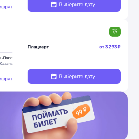
Выберите дату
ршрут
7,9
Плацкарт
от
3 ⁠293 ⁠₽
нь Пасс
Казань
Выберите дату
ршрут