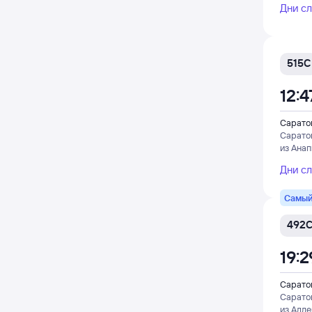
Дни с
515С
12:4
Саратов
Сарато
из Ана
Дни с
Самый
492
19:2
Саратов
Сарато
из Адл