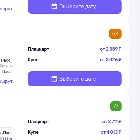
Выберите дату
ршрут
6,4
Плацкарт
от
2 ⁠389 ⁠₽
Купе
от
3 ⁠326 ⁠₽
 Пасс.)
Казань
г Пасс.
Выберите дату
ршрут
7,7
Плацкарт
от
2 ⁠711 ⁠₽
Купе
от
4 ⁠013 ⁠₽
нь Пасс
Казань