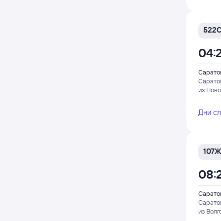
522
04:
Саратов
Сарато
из Нов
Дни с
107Ж
08:
Саратов
Сарато
из Волг