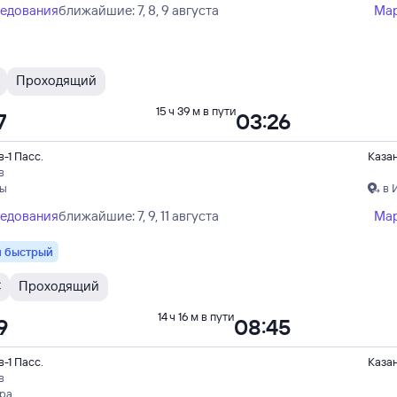
ледования
ближайшие: 7, 8, 9 августа
Ма
Проходящий
15 ч 39 м в пути
7
03:26
-1 Пасс.
Каза
в
пы
в 
ледования
ближайшие: 7, 9, 11 августа
Ма
 быстрый
С
Проходящий
14 ч 16 м в пути
9
08:45
-1 Пасс.
Каза
в
ера