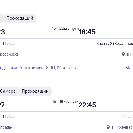
С
Проходящий
15 ч 22 м в пути
23
18:45
-1 Пасс.
Казань-2 (Восстание
в
ороссийска
в П
ледования
ближайшие: 8, 10, 12 августа
Ма
Самара
Проходящий
15 ч 18 м в пути
27
22:45
-1 Пасс.
Каза
в
ограда-1
в Нижневар