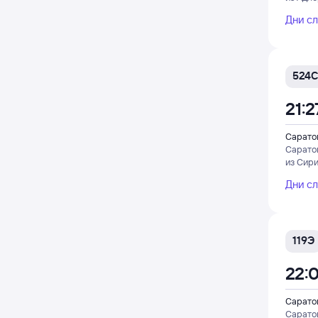
Дни с
524С
21:2
Саратов
Сарато
из Сир
Дни с
119Э
22:
Саратов
Сарато