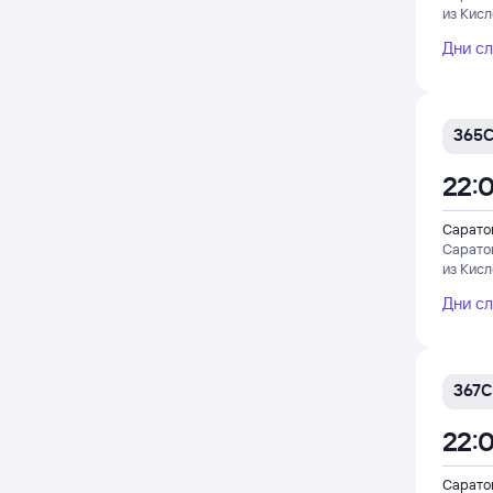
из Кис
Дни с
365
22:
Саратов
Сарато
из Кис
Дни с
367С
22:
Саратов