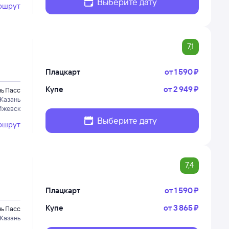
Выберите дату
ршрут
7,1
Плацкарт
от
1 ⁠590 ⁠₽
Купе
от
2 ⁠949 ⁠₽
нь Пасс
Казань
Ижевск
Выберите дату
ршрут
7,4
Плацкарт
от
1 ⁠590 ⁠₽
Купе
от
3 ⁠865 ⁠₽
нь Пасс
Казань