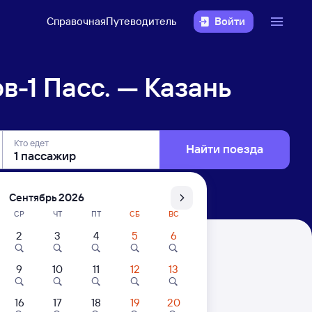
Справочная
Путеводитель
Войти
в-1 Пасс. — Казань
Кто едет
Найти поезда
Сентябрь 2026
СР
ЧТ
ПТ
СБ
ВС
2
3
4
5
6
ь
9
10
11
12
13
. Цены за 1 пассажира
16
17
18
19
20