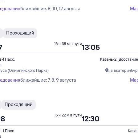
ледования
ближайшие: 8, 10, 12 августа
Ма
Проходящий
16 ч 38 м в пути
7
13:05
-1 Пасс.
Казань-2 (Восстание
в
иуса (Олимпийского Парка)
в Екатеринбур
ледования
ближайшие: 7, 8, 9 августа
Ма
Проходящий
15 ч 22 м в пути
08
12:30
-1 Пасс.
Каза
в