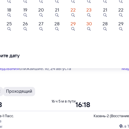
Тип вагона
юбой
18
19
20
21
22
23
21
22
5
25
26
27
28
29
30
28
29
С
Проходящий
16 ч 5 м в пути
Отель
Квартира
Квартира
3
16:18
ль Релита-
Апартаменты
Апартаменты
ань
Комфорт на улице
Стильные Аквап
-1 Пасс.
Казань-2 (Восстание
Абсалямова 39
Ривьера
в
ите дату
59 ⁠₽
5 ⁠093 ⁠₽
5 ⁠304 ⁠₽
пы
в 
ледования
ближайшие: 16, 24 августа
Ма
С
Проходящий
16 ч 5 м в пути
3
16:18
-1 Пасс.
Казань-2 (Восстание
в
пы
в 