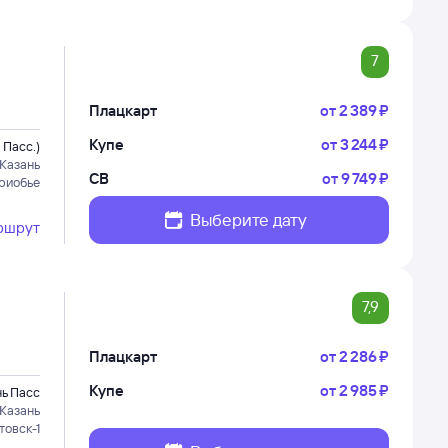
7
Плацкарт
от
2 ⁠389 ⁠₽
Купе
от
3 ⁠244 ⁠₽
 Пасс.)
Казань
СВ
от
9 ⁠749 ⁠₽
риобье
Выберите дату
ршрут
7,9
Плацкарт
от
2 ⁠286 ⁠₽
Купе
от
2 ⁠985 ⁠₽
нь Пасс
Казань
товск-1