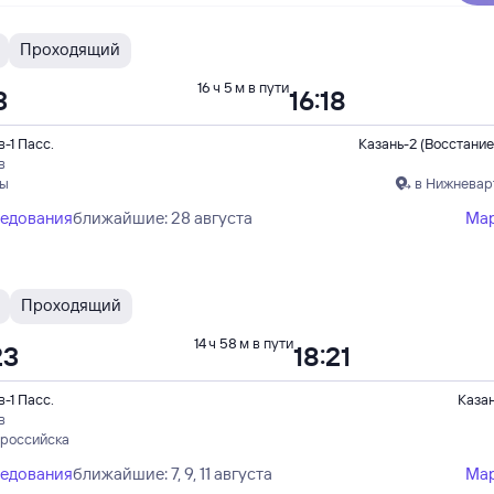
Проходящий
16 ч 5 м в пути
3
16:18
-1 Пасс.
Казань-2 (Восстание
в
пы
в Нижневар
ледования
ближайшие: 28 августа
Ма
Проходящий
14 ч 58 м в пути
23
18:21
-1 Пасс.
Каза
в
ороссийска
ледования
ближайшие: 7, 9, 11 августа
Ма