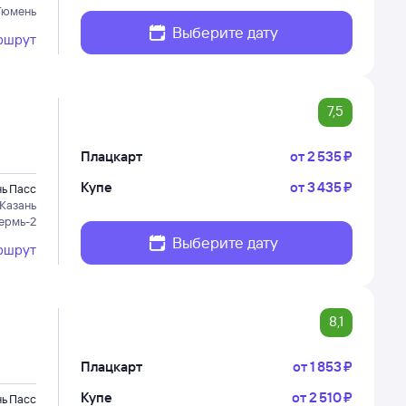
Тюмень
Выберите дату
ршрут
7,5
Плацкарт
от
2 ⁠535 ⁠₽
Купе
от
3 ⁠435 ⁠₽
нь Пасс
Казань
ермь-2
Выберите дату
ршрут
8,1
Плацкарт
от
1 ⁠853 ⁠₽
Купе
от
2 ⁠510 ⁠₽
нь Пасс