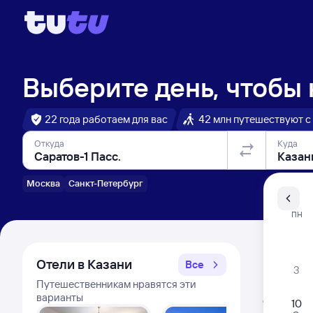
Выберите день, чтобы
22 года работаем для вас
42 млн путешествуют с
Откуда
Куда
Москва
Санкт-Петербург
Санкт-Пе
ПН
Распи
Отели в Казани
Все
3
Путешественникам нравятся эти
Расписа
варианты
Открыта про
10