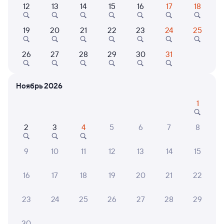
12
13
14
15
16
17
18
Выберите дату
19
20
21
22
23
24
25
Найдём билет на поезд за вас
Даже если сейчас нет мест
26
27
28
29
30
31
Искать билеты
Ноябрь 2026
1
Отели во Владикавказе
Все
Путешественникам нравятся эти варианты
2
3
4
5
6
7
8
9
10
11
12
13
14
15
16
17
18
19
20
21
22
7,1
9,1
Отель
Отель
Отель
23
24
25
26
27
28
29
Гостиница Реал
Бумеранг
Отель
30