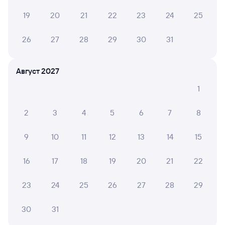
Способы оплаты
Правила работы сервиса
19
20
21
22
23
24
25
А ещё здесь можно найти
Обратные билеты из Санкт-Петербурга
26
27
28
29
30
31
во Владикавказ
Отели Владикавказа
Август 2027
Авиабилеты Санкт-Петербург — Владикавказ
1
Другие авиарейсы из Санкт-Петербурга
2
3
4
5
6
7
8
ЖД билеты в Владикавказ
9
10
11
12
13
14
15
Расписание автобусов Санкт-Петербург —
Владикавказ
16
17
18
19
20
21
22
Вокзалы Санкт-Петербурга
23
24
25
26
27
28
29
Аренда авто во Владикавказе
30
31