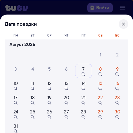
Войти
Дата поездки
Выберите день, чтобы найти
ж/д
билеты Санкт-Петербург —
ПН
ВТ
СР
ЧТ
ПТ
СБ
ВС
Владикавказ
Август 2026
1
2
22 года работаем для вас
42 млн путешествуют с на
Откуда
3
4
5
6
7
8
9
Куда
10
11
12
13
14
15
16
Когда
17
18
19
20
21
22
23
Кто едет
24
25
26
27
28
29
30
31
Найти поезда