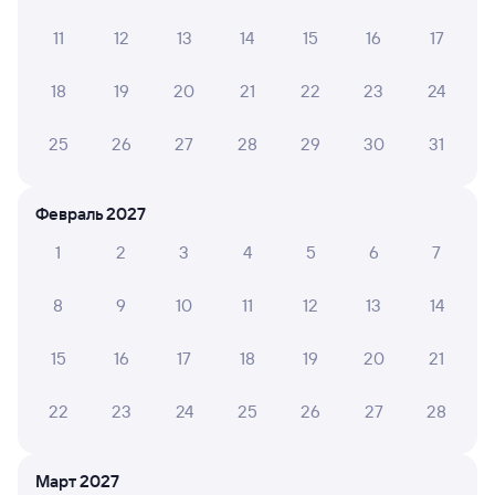
11
12
13
14
15
16
17
Дарья М.
6
18
19
20
21
22
23
24
27 июля 2026 • Поезд 251А
В вагоне не было электричества, два часа ехали без
25
26
27
28
29
30
31
кондиционера. Ужасная духота
Февраль 2027
ЛАРИСА С.
10
1
2
3
4
5
6
7
19 июля 2026 • Поезд 251А
Спасибо за хорошую поездку. Персонал хороший,
8
9
10
11
12
13
14
начальник поездка внимательный.
15
16
17
18
19
20
21
Татьяна Н.
22
23
24
25
26
27
28
10
13 июля 2026 • Поезд 251А
Всё замечательно. Благодарю!
Март 2027