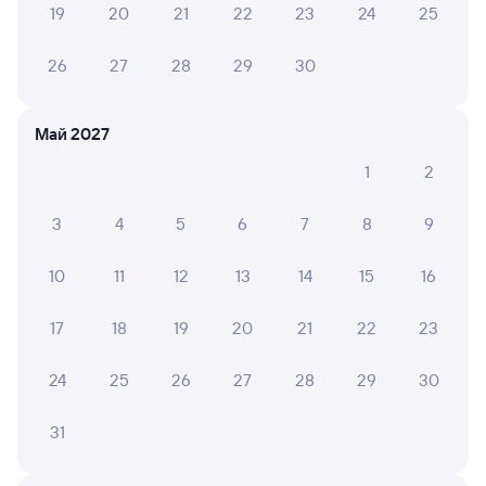
19
20
21
22
23
24
25
закончилась. Проводница заботливая, внимательная.
26
27
28
29
30
6 причин купить ж/д билеты
Май 2027
Онлайн-покупка за 4 минуты
1
2
Онлайн-возврат билетов без очереди в кассу
3
4
5
6
7
8
9
Выбор любимых мест на схемах вагонов
10
11
12
13
14
15
16
Подробные ответы на вопросы о поездке или
покупке
17
18
19
20
21
22
23
СМС-сопровождение до посадки в поезд
24
25
26
27
28
29
30
Оформление без регистрации на сайте
31
Частые вопросы