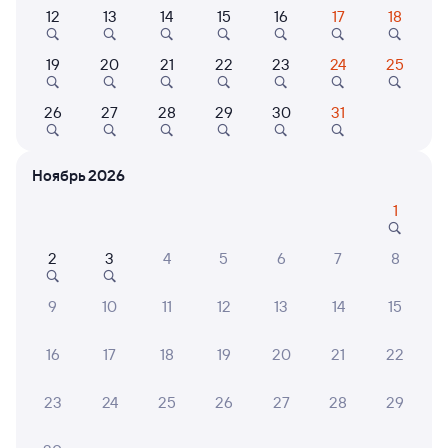
12
13
14
15
16
17
18
Выберите дату
Самый быстрый
19
20
21
22
23
24
25
135А
Проходящий
7,3
26
27
28
29
30
31
1 д 19 ч 27 м в пути
18:29
13:56
Ноябрь 2026
Санкт-Петербург-Главн.
Георгиевск
Санкт-Петербург
в Махачкалу
1
Дни следования
ближайшие: 7, 9, 11 августа
Маршрут
2
3
4
5
6
7
8
Купе
Плацкарт
СВ
от
5 ⁠836 ⁠₽
от
6 ⁠942 ⁠₽
от
20 ⁠217 ⁠₽
9
10
11
12
13
14
15
Выберите дату
16
17
18
19
20
21
22
23
24
25
26
27
28
29
Найдём билет на поезд за вас
Даже если сейчас нет мест