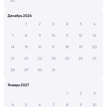
30
Искать билеты
Декабрь 2026
Отели в Георгиевске
Все
1
2
3
4
5
6
Путешественникам нравятся эти варианты
7
8
9
10
11
12
13
14
15
16
17
18
19
20
10
9,2
21
22
23
24
25
26
27
Отель
Отель
О
Арго Отель и Спа
Юбилейная
Отел
28
29
30
31
5 ⁠500 ⁠₽
1 ⁠938 ⁠₽
1 ⁠981 
Январь 2027
1
2
3
Отзывы пассажиров Туту о поездах
по этому направлению
4
5
6
7
8
9
10