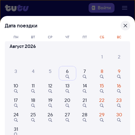
Войти
Дата поездки
Выберите день, чтобы найти
ж/д
билеты Санкт-Петербург —
ПН
ВТ
СР
ЧТ
ПТ
СБ
ВС
Георгиевск
Август 2026
22 года работаем для вас
42 млн путешествуют с на
1
2
Откуда
3
4
5
6
7
8
9
Куда
10
11
12
13
14
15
16
Когда
17
18
19
20
21
22
23
Кто едет
24
25
26
27
28
29
30
31
Найти поезда