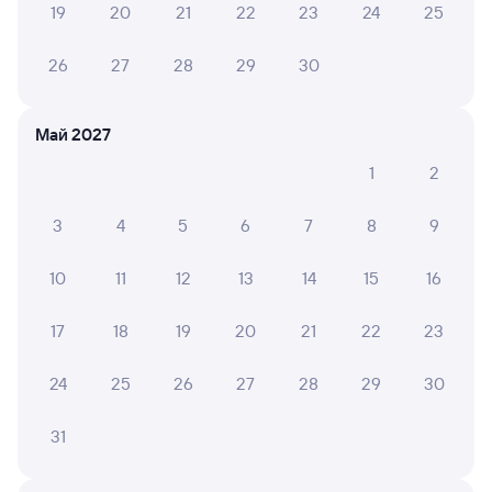
19
20
21
22
23
24
25
26
27
28
29
30
6 причин купить ж/д билеты
Онлайн-покупка за 4 минуты
Май 2027
1
2
Онлайн-возврат билетов без очереди в кассу
Выбор любимых мест на схемах вагонов
3
4
5
6
7
8
9
Подробные ответы на вопросы о поездке или
10
11
12
13
14
15
16
покупке
СМС-сопровождение до посадки в поезд
17
18
19
20
21
22
23
Оформление без регистрации на сайте
24
25
26
27
28
29
30
31
Частые вопросы
Что нужно, чтобы сесть в поезд?