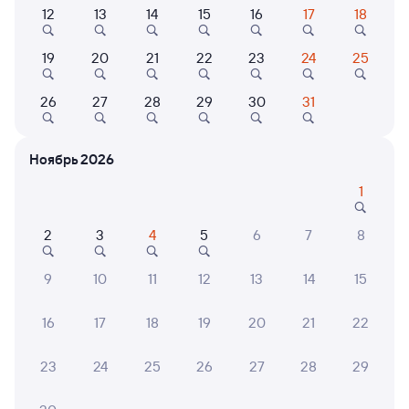
Выберите дату
12
13
14
15
16
17
18
Самый быстрый
Фирменный
19
20
21
22
23
24
25
012А
Проходящий
Двухэтажный
8,5
26
27
28
29
30
31
12 ч 42 м в пути
22:30
11:12
Санкт-Петербург Ладож.
Беломорск
Ноябрь 2026
Санкт-Петербург
в Мурманск
1
Дни следования
ближайшие: 8, 9, 10 августа
Маршрут
2
3
4
5
6
7
8
Купе
от
3 ⁠168 ⁠₽
9
10
11
12
13
14
15
Выберите дату
16
17
18
19
20
21
22
Найдём билет на поезд за вас
23
24
25
26
27
28
29
Даже если сейчас нет мест