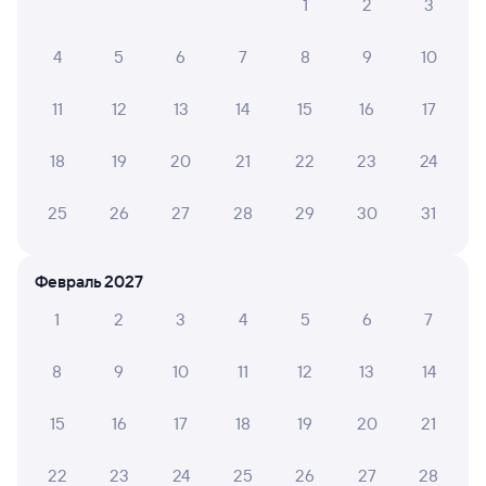
1
2
3
9 ч 7 м в пути
03:18
12:25
4
5
6
7
8
9
10
Самара
Саратов-1 Пасс.
из Уфы
Саратов
11
12
13
14
15
16
17
в Новороссийск
18
19
20
21
22
23
24
Дни следования
ближайшие: 9, 11, 13 августа
Маршрут
25
26
27
28
29
30
31
Плацкарт
Купе
СВ
от
2 ⁠063 ⁠₽
от
2 ⁠154 ⁠₽
от
8 ⁠969 ⁠₽
Выберите дату
Февраль 2027
1
2
3
4
5
6
7
373Е
Проходящий
7,4
8
9
10
11
12
13
14
8 ч 50 м в пути
04:26
13:16
15
16
17
18
19
20
21
Самара
Саратов-1 Пасс.
из Тюмени
Саратов
22
23
24
25
26
27
28