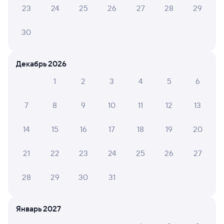
9 ч 7 м в пути
23
24
25
26
27
28
29
03:18
12:25
30
Самара
Саратов-1 Пасс.
из Челябинска
Саратов
в Новороссийск
Декабрь 2026
Дни следования
ближайшие: 8, 10, 12 августа
Маршрут
1
2
3
4
5
6
Плацкарт
Купе
от
2 ⁠063 ⁠₽
от
2 ⁠225 ⁠₽
7
8
9
10
11
12
13
Выберите дату
14
15
16
17
18
19
20
21
22
23
24
25
26
27
Суперцены на билеты
В разделе приложения
«Это выгодно!»
28
29
30
31
Скачать приложение
Январь 2027
253Й
Проходящий
7,8