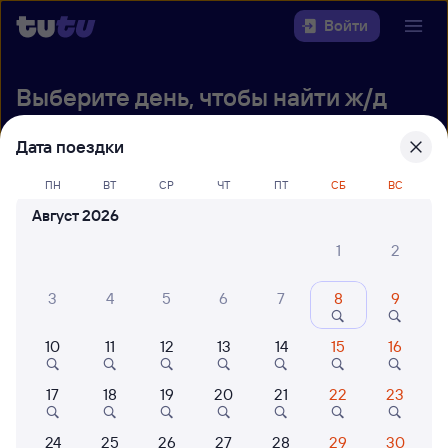
Войти
Выберите день, чтобы найти
ж/д
билеты Самара — Саратов-1 Пасс.
Дата поездки
Откуда
ПН
ВТ
СР
ЧТ
ПТ
СБ
ВС
Куда
Август 2026
1
2
Когда
3
4
5
6
7
8
9
Кто едет
10
11
12
13
14
15
16
Найти поезда
17
18
19
20
21
22
23
24
25
26
27
28
29
30