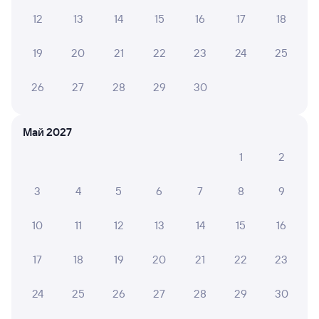
12
13
14
15
16
17
18
Выберите дату
19
20
21
22
23
24
25
577У
Проходящий
7,6
26
27
28
29
30
9 ч 28 м в пути
15:23
00:51
Май 2027
Самара
Саратов-1 Пасс.
из Челябинска
Саратов
1
2
в Сириус (Олимпийский
Парк)
3
4
5
6
7
8
9
Дни следования
ближайшие: 9, 11, 13 августа
Маршрут
10
11
12
13
14
15
16
Плацкарт
Купе
СВ
от
1 ⁠916 ⁠₽
от
2 ⁠620 ⁠₽
от
7 ⁠102 ⁠₽
17
18
19
20
21
22
23
Выберите дату
24
25
26
27
28
29
30