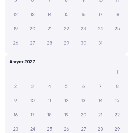
5
6
7
8
9
10
11
Самара
Саратов-1 Пасс.
из Читы-2
Саратов
в Адлер
12
13
14
15
16
17
18
Дни следования
ближайшие: 9, 11, 13 августа
Маршрут
19
20
21
22
23
24
25
Плацкарт
Купе
от
1 ⁠956 ⁠₽
от
2 ⁠032 ⁠₽
26
27
28
29
30
31
Выберите дату
Август 2027
1
273И
Проходящий
7,7
9 ч 10 м в пути
2
3
4
5
6
7
8
16:15
01:25
9
10
11
12
13
14
15
Самара
Саратов-1 Пасс.
из Северобайкальска
Саратов
в Адлер
16
17
18
19
20
21
22
Дни следования
ближайшие: 11, 18, 25 августа
Маршрут
23
24
25
26
27
28
29