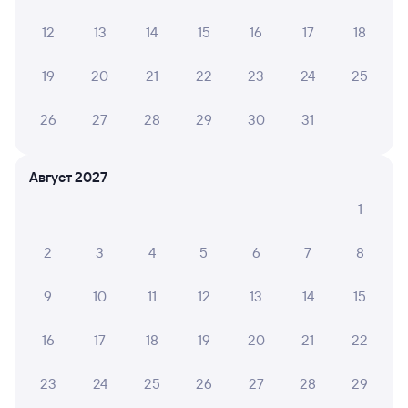
из Красноярска Пасс
Краснодар
в Адлер
12
13
14
15
16
17
18
Дни следования
ближайшие: 7, 8, 10 августа
Маршрут
19
20
21
22
23
24
25
Купе
Плацкарт
26
27
28
29
30
31
от
3 ⁠280 ⁠₽
от
4 ⁠577 ⁠₽
Выберите дату
Август 2027
1
201Ы
Проходящий
9,1
2
3
4
5
6
7
8
1 д 8 ч 12 м в пути
18:16
01:28
9
10
11
12
13
14
15
Самара
Краснодар-1
из Красноярска Пасс
Краснодар
в Анапу
16
17
18
19
20
21
22
Дни следования
ближайшие: 9, 11, 13 августа
Маршрут
23
24
25
26
27
28
29