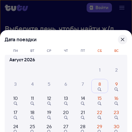
Войти
Выберите день, чтобы найти
ж/д
билеты Самара — Краснодар
Дата поездки
22 года работаем для вас
42 млн путешествуют с на
ПН
ВТ
СР
ЧТ
ПТ
СБ
ВС
Откуда
Август 2026
Куда
1
2
3
4
5
6
7
8
9
Когда
10
11
12
13
14
15
16
Кто едет
17
18
19
20
21
22
23
Найти поезда
24
25
26
27
28
29
30