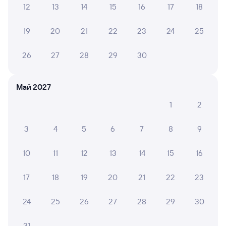
Плацкарт
Купе
12
13
14
15
16
17
18
от
4 ⁠577 ⁠₽
от
6 ⁠061 ⁠₽
Выберите дату
19
20
21
22
23
24
25
26
27
28
29
30
273И
Проходящий
7,7
1 д 9 ч 15 м в пути
16:15
00:30
Май 2027
1
2
Самара
Краснодар-1
из Северобайкальска
Краснодар
в Адлер
3
4
5
6
7
8
9
Дни следования
ближайшие: 11, 18, 25 августа
Маршрут
10
11
12
13
14
15
16
Плацкарт
Купе
17
18
19
20
21
22
23
от
4 ⁠577 ⁠₽
от
5 ⁠465 ⁠₽
Выберите дату
24
25
26
27
28
29
30
31