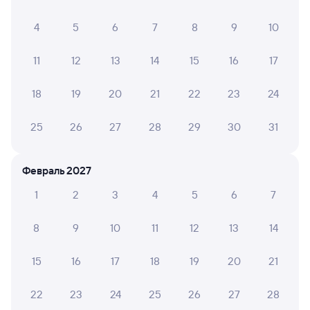
203Н
Проходящий
7,7
1 д 11 ч 18 м в пути
4
5
6
7
8
9
10
12:36
22:54
11
12
13
14
15
16
17
Самара
Краснодар-1
из Томска-2
Краснодар
в Анапу
18
19
20
21
22
23
24
Дни следования
ближайшие: 7, 9, 11 августа
Маршрут
25
26
27
28
29
30
31
Купе
Плацкарт
от
4 ⁠765 ⁠₽
от
4 ⁠778 ⁠₽
Февраль 2027
Выберите дату
1
2
3
4
5
6
7
Самый быстрый
8
9
10
11
12
13
14
357Й
Проходящий
Двухэтажный
9,1
1 д 7 ч 17 м в пути
15
16
17
18
19
20
21
15:33
21:50
Самара
Краснодар-1
22
23
24
25
26
27
28
из Уфы
Краснодар