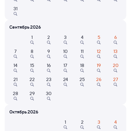
31
Расписание поездов Самара — Краснодар
Расписание поездов Краснодар — Самара
Сентябрь 2026
Открыта продажа билетов на 4 ноября. Отправление и прибытие
по местному времени. Цены за 1 пассажира
1
2
3
4
5
6
Тип вагона
Любой
7
8
9
10
11
12
13
271Й
Проходящий
8,2
14
15
16
17
18
19
20
1 д 10 ч 59 м в пути
00:13
10:12
21
22
23
24
25
26
27
Самара
Краснодар-1
Краснодар
28
29
30
в Анапу
Дни следования
ближайшие: 10, 14, 18 августа
Маршрут
Октябрь 2026
1
2
3
4
Плацкарт
Купе
СВ
от
3 ⁠117 ⁠₽
от
4 ⁠583 ⁠₽
от
21 ⁠355 ⁠₽