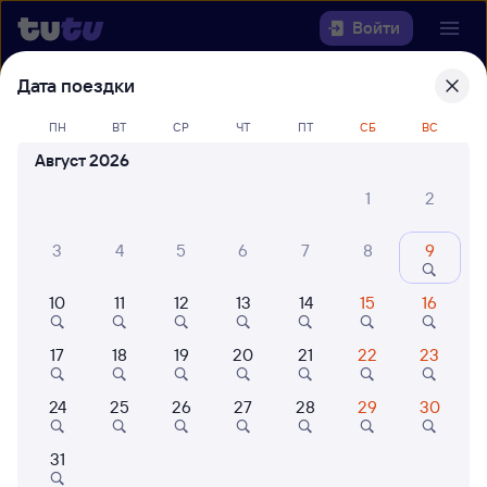
Войти
Дата поездки
Выберите день, чтобы найти
ж/д
билеты Рязань — Вязовая
ПН
ВТ
СР
ЧТ
ПТ
СБ
ВС
Август 2026
Откуда
1
2
Куда
3
4
5
6
7
8
9
Когда
10
11
12
13
14
15
16
Кто едет
17
18
19
20
21
22
23
24
25
26
27
28
29
30
Найти поезда
31