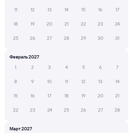
проводники очень хорошие
11
12
13
14
15
16
17
Татьяна Б.
18
19
20
21
22
23
24
10
29 июля 2026 • Поезд 302М
25
26
27
28
29
30
31
Аккуратно, чисто, удобно
Февраль 2027
МАЙЯ М.
10
29 июля 2026 • Поезд 014Е «Южный Урал»
1
2
3
4
5
6
7
Ехали Уфа-Самара, доехали с комфортом, на завтрак
8
9
10
11
12
13
14
предложили блинчики с ветчиной или сырники на
выбор. Взяли блинчики - хорошо перекусили.
Проводник Максим приятный человек. Единственно, с
15
16
17
18
19
20
21
утра промокли под дождем, перед посадкой, а в купе...
Читать полностью
22
23
24
25
26
27
28
НАДЕЖДА Х.
Март 2027
10