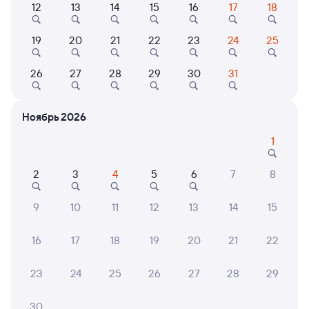
12
13
14
15
16
17
18
302М
Проходящий
Двухэтажный
8,9
19
20
21
22
23
24
25
1 д 6 ч 46 м в пути
16:16
01:02
26
27
28
29
30
31
Рязань-1
Вязовая
Рязань
в Челябинск
Ноябрь 2026
из Москвы Казанской
1
Дни следования
ближайшие: 9, 10, 11 августа
Маршрут
2
3
4
5
6
7
8
Купе
от
3 ⁠770 ⁠₽
9
10
11
12
13
14
15
Выберите дату
16
17
18
19
20
21
22
Найдём билет на поезд за вас
23
24
25
26
27
28
29
Даже если сейчас нет мест
30