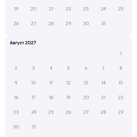
А ещё здесь можно найти
19
20
21
22
23
24
25
Обратные билеты из Рязани в Вязовую
26
27
28
29
30
31
Отели
Август 2027
Другие авиарейсы из Рязани
1
Железнодорожные билеты Вязовая
2
3
4
5
6
7
8
9
10
11
12
13
14
15
16
17
18
19
20
21
22
23
24
25
26
27
28
29
30
31