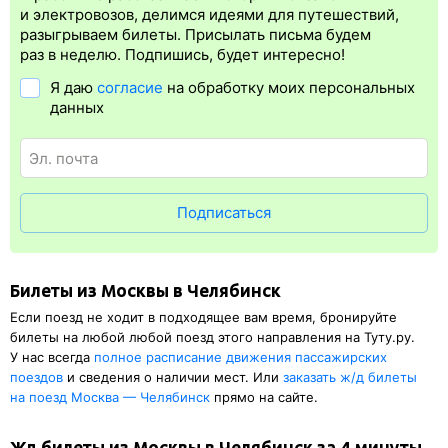
Электронная регистрация
производится
сразу
после оплаты
и электровозов, делимся идеями для путешествий,
билета.
Электронная регистрация
— это опция, которая
разыгрываем билеты. Присылать письма будем
упрощает жизнь пассажиру. Её плюс в том, что не требуется
раз в неделю. Подпишись, будет интересно!
ехать на вокзал и покупать ж/д билет на бланке.
Электронная
Я даю
согласие
на обработку моих персональных
регистрация
доступна почти для всех заказов,
исключение
данных
составляют поезда
железных дорог СНГ. Для посадки в поезд
понадобится оригинал удостоверения личности, указанный
в электронном ж/д билете. А в случае отсутствия электронной
регистрации еще и распечатка посадочного купона.
Подписаться
Билеты из Москвы в Челябинск
Если поезд не ходит в подходящее вам время, бронируйте
билеты на любой любой поезд этого направления на Туту.ру.
У нас всегда
полное расписание движения пассажирских
поездов
и сведения о наличии мест. Или
заказать
ж/д
билеты
на поезд Москва — Челябинск
прямо на сайте.