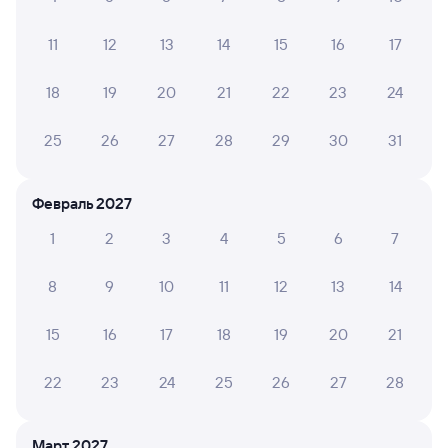
5 ч 14 м в пути
19:08
00:22
11
12
13
14
15
16
17
Рязань-2
Усмань
Рязань
в Грозный
18
19
20
21
22
23
24
из Москвы Казанской
Дни следования
ближайшие: 8, 10, 12 августа
Маршрут
25
26
27
28
29
30
31
Плацкарт
Купе
СВ
от
2 ⁠065 ⁠₽
от
3 ⁠107 ⁠₽
от
11 ⁠243 ⁠₽
Февраль 2027
Выберите дату
1
2
3
4
5
6
7
Самый быстрый
8
9
10
11
12
13
14
304М
Проходящий
7,8
15
16
17
18
19
20
21
4 ч 55 м в пути
23:18
04:13
22
23
24
25
26
27
28
Рязань-2
Усмань
Рязань
в Сухум
из Москвы Казанской
Март 2027