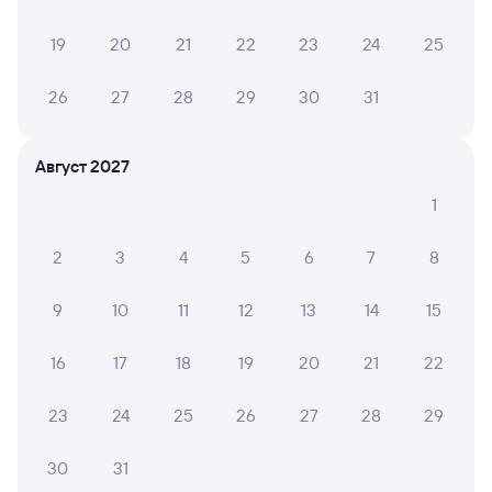
19
20
21
22
23
24
25
6 причин купить ж/д билеты
26
27
28
29
30
31
Онлайн-покупка за 4 минуты
Август 2027
Онлайн-возврат билетов без очереди в кассу
1
Выбор любимых мест на схемах вагонов
2
3
4
5
6
7
8
Подробные ответы на вопросы о поездке или
покупке
9
10
11
12
13
14
15
СМС-сопровождение до посадки в поезд
16
17
18
19
20
21
22
Оформление без регистрации на сайте
23
24
25
26
27
28
29
Частые вопросы
30
31
Что нужно, чтобы сесть в поезд?