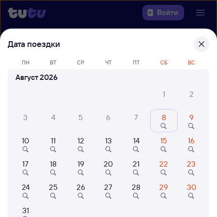
Войти
Дата поездки
Выберите день, чтобы найти
ж/д
билеты Рязань — Усмань
ПН
ВТ
СР
ЧТ
ПТ
СБ
ВС
Август 2026
Откуда
1
2
Куда
3
4
5
6
7
8
9
Когда
10
11
12
13
14
15
16
Кто едет
17
18
19
20
21
22
23
Найти поезда
24
25
26
27
28
29
30
31