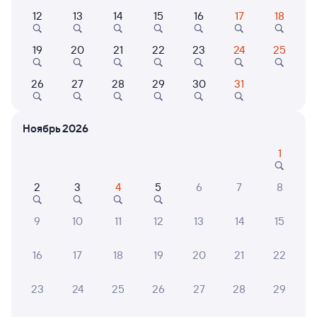
12
13
14
15
16
17
18
19
20
21
22
23
24
25
126Э
Проходящий
8,8
6 ч 1 м в пути
04:06
10:07
26
27
28
29
30
31
Рязань-2
Усмань
Рязань
в Новороссийск
Ноябрь 2026
из Москвы Казанской
1
Дни следования
ближайшие: 8, 9, 10 августа
Маршрут
2
3
4
5
6
7
8
Плацкарт
Купе
от
2 ⁠224 ⁠₽
от
3 ⁠648 ⁠₽
9
10
11
12
13
14
15
Выберите дату
16
17
18
19
20
21
22
542М
Проходящий
7,5
23
24
25
26
27
28
29
5 ч 14 м в пути