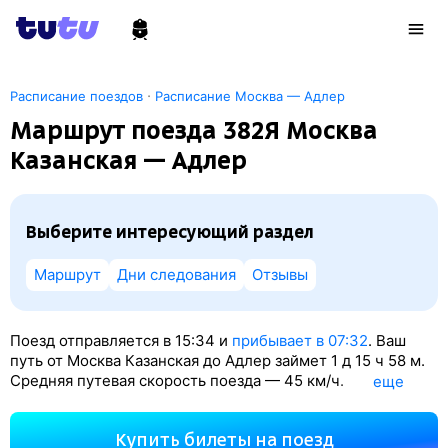
·
Расписание поездов
Расписание Москва — Адлер
Маршрут поезда 382Я Москва
Казанская — Адлер
Выберите интересующий раздел
Маршрут
Дни следования
Отзывы
Поезд отправляется в 15:34 и
прибывает в 07:32
. Ваш
путь от Москва Казанская до Адлер займет 1
д 15
ч 58
м.
Средняя путевая скорость поезда — 45 км/ч.
eще
По классификации РЖД это Пассажирский поезд.
Вы проедете 1788 км. На этом маршруте будет 24
Купить билеты на поезд
остановки. Самая продолжительная стоянка поезда