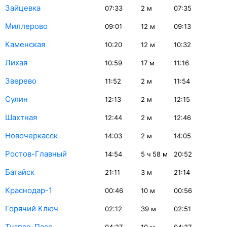
Зайцевка
07:33
2
м
07:35
Миллерово
09:01
12
м
09:13
Каменская
10:20
12
м
10:32
Лихая
10:59
17
м
11:16
Зверево
11:52
2
м
11:54
Сулин
12:13
2
м
12:15
Шахтная
12:44
2
м
12:46
Новочеркасск
14:03
2
м
14:05
Ростов-Главный
14:54
5
ч 58
м
20:52
Батайск
21:11
3
м
21:14
Краснодар-1
00:46
10
м
00:56
Горячий Ключ
02:12
39
м
02:51
Туапсе-Пасс.