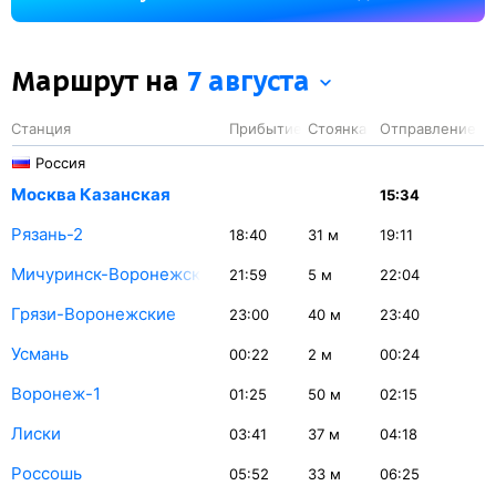
на станции Ростов-Главный — 358 минут.
Маршрут на
7 августа
Станция
Прибытие
Стоянка
Отправление
Россия
Москва Казанская
15:34
Рязань-2
18:40
31
м
19:11
Мичуринск-Воронежский
21:59
5
м
22:04
Грязи-Воронежские
23:00
40
м
23:40
Усмань
00:22
2
м
00:24
Воронеж-1
01:25
50
м
02:15
Лиски
03:41
37
м
04:18
Россошь
05:52
33
м
06:25