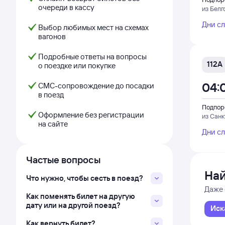
очереди в кассу
из Белг
Дни с
Выбор любимых мест на схемах
вагонов
Подробные ответы на вопросы
112А
о поездке или покупке
04:
СМС-сопровождение до посадки
в поезд
Подпор
Оформление без регистрации
из Сан
на сайте
Дни с
Частые вопросы
Най
Что нужно, чтобы сесть в поезд?
Даже 
Как поменять билет на другую
дату или на другой поезд?
Иск
Как вернуть билет?