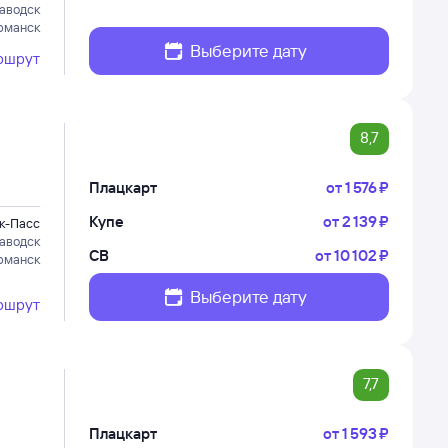
аводск
рманск
Выберите дату
ршрут
8,7
Плацкарт
от
1 ⁠576 ⁠₽
Купе
от
2 ⁠139 ⁠₽
к-Пасс
аводск
СВ
от
10 ⁠102 ⁠₽
рманск
Выберите дату
ршрут
7,7
Плацкарт
от
1 ⁠593 ⁠₽