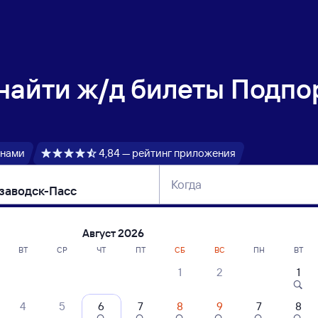
 найти
ж/д билеты Подпо
 нами
4,84 — рейтинг приложения
Когда
тербург
Москва
Сегодня
Завтра
Август 2026
ВТ
СР
ЧТ
ПТ
СБ
ВС
ПН
ВТ
1
2
1
сание поездов Подпорожье — Петроза
4
5
6
7
8
9
7
8