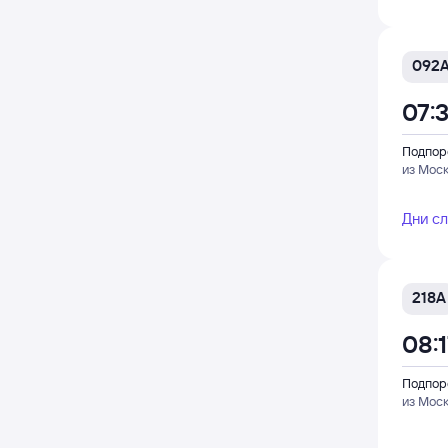
092
07:
Подпор
из Мос
Дни с
218А
08:
Подпор
из Мос