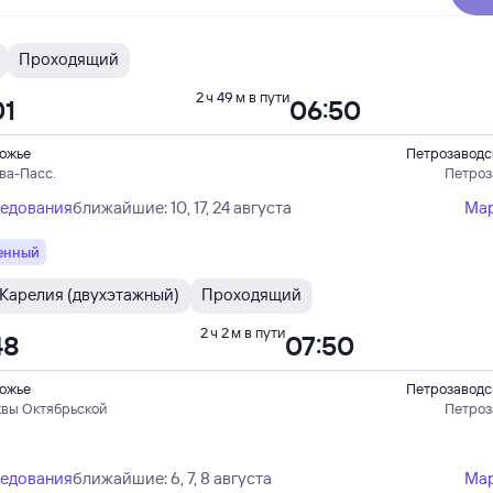
Проходящий
2 ч 49 м в пути
01
06:50
ожье
Петрозаводс
ва-Пасс.
Петроз
ледования
ближайшие: 10, 17, 24 августа
Ма
енный
Карелия (двухэтажный)
Проходящий
2 ч 2 м в пути
48
07:50
ожье
Петрозаводс
квы Октябрьской
Петроз
ледования
ближайшие: 6, 7, 8 августа
Ма