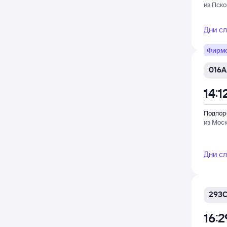
из Пско
Дни с
Фирм
016А
14:1
Подпор
из Мос
Дни с
293
16:2