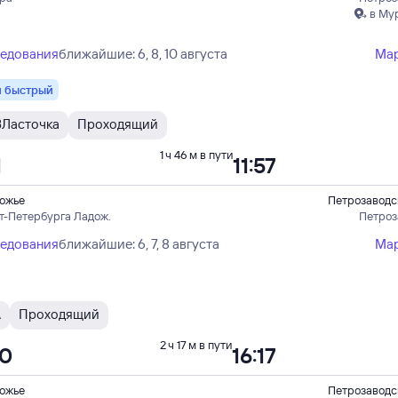
в Му
ледования
ближайшие: 6, 8, 10 августа
Ма
 быстрый
В
Ласточка
Проходящий
1 ч 46 м в пути
1
11:57
ожье
Петрозаводс
кт-Петербурга Ладож.
Петроз
ледования
ближайшие: 6, 7, 8 августа
Ма
А
Проходящий
2 ч 17 м в пути
00
16:17
ожье
Петрозаводс