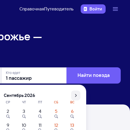
Справочная
Путеводитель
Войти
рожье —
Кто едет
Найти поезда
Сентябрь 2026
СР
ЧТ
ПТ
СБ
ВС
2
3
4
5
6
водск-Пасс
9
10
11
12
13