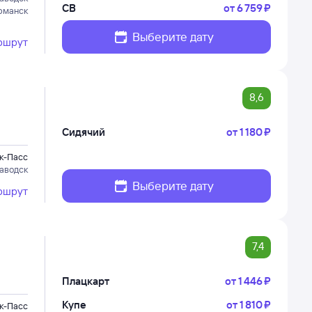
СВ
от
6 ⁠759 ⁠₽
рманск
Выберите дату
ршрут
8,6
Сидячий
от
1 ⁠180 ⁠₽
к-Пасс
аводск
Выберите дату
ршрут
7,4
Плацкарт
от
1 ⁠446 ⁠₽
Купе
от
1 ⁠810 ⁠₽
к-Пасс