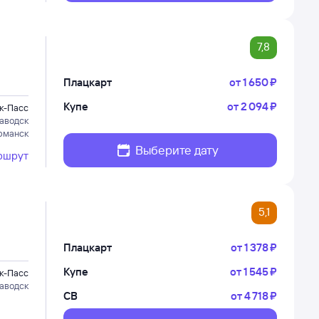
7,8
Плацкарт
от
1 ⁠650 ⁠₽
Купе
от
2 ⁠094 ⁠₽
к-Пасс
аводск
рманск
Выберите дату
ршрут
5,1
Плацкарт
от
1 ⁠378 ⁠₽
Купе
от
1 ⁠545 ⁠₽
к-Пасс
аводск
СВ
от
4 ⁠718 ⁠₽