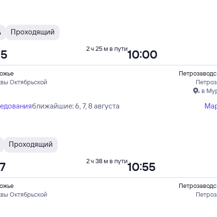
А
Проходящий
2 ч 25 м в пути
35
10:00
ожье
Петрозаводс
квы Октябрьской
Петроз
в Му
ледования
ближайшие: 6, 7, 8 августа
Ма
Проходящий
2 ч 38 м в пути
17
10:55
ожье
Петрозаводс
квы Октябрьской
Петроз