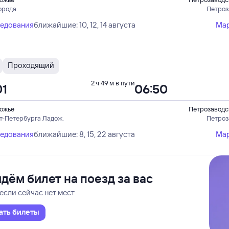
орода
Петроз
ледования
ближайшие: 10, 12, 14 августа
Ма
Проходящий
2 ч 49 м в пути
01
06:50
ожье
Петрозаводс
кт-Петербурга Ладож.
Петроз
ледования
ближайшие: 8, 15, 22 августа
Ма
дём билет на поезд за вас
если сейчас нет мест
ать билеты