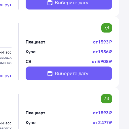
Выберите дату
ршрут
7,4
Плацкарт
от
1 ⁠593 ⁠₽
Купе
от
1 ⁠956 ⁠₽
к-Пасс
аводск
СВ
от
5 ⁠908 ⁠₽
рманск
Выберите дату
ршрут
7,3
Плацкарт
от
1 ⁠593 ⁠₽
Купе
от
2 ⁠477 ⁠₽
к-Пасс
аводск