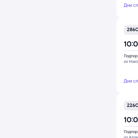
Дни с
286
10:0
Подпор
из Нов
Дни с
226
10:0
Подпор
из Адл