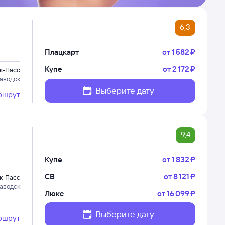
6,3
Плацкарт
от
1 ⁠582 ⁠₽
Купе
от
2 ⁠172 ⁠₽
к-Пасс
аводск
Выберите дату
ршрут
9,4
Купе
от
1 ⁠832 ⁠₽
СВ
от
8 ⁠121 ⁠₽
к-Пасс
аводск
Люкс
от
16 ⁠099 ⁠₽
Выберите дату
ршрут