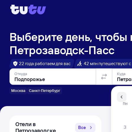
Выберите день, чтобы
Петрозаводск-Пасс
22 года работаем для вас
42 млн путешествуют с
Откуда
Куда
Москва
Санкт-Петербург
Санкт-Пе
ПН
Распи
Отели в
3
Все
Петрозаводске