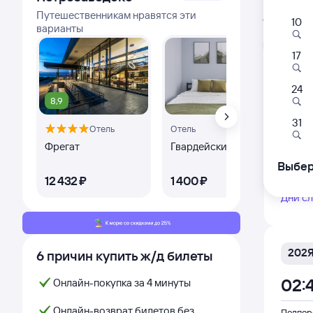
Расписа
Путешественникам нравятся эти
Открыта про
10
варианты
Л
17
Фирм
24
012А
8,9
9,
02:
31
Отель
Отель
Фрегат
Гвардейский
Оте
Подпор
из Сан
Выбер
12 ⁠432 ⁠₽
1 ⁠400 ⁠₽
9 ⁠4
Дни с
202
6 причин купить ж/д билеты
02:
Онлайн-покупка за 4 минуты
Онлайн-возврат билетов без
Подпор