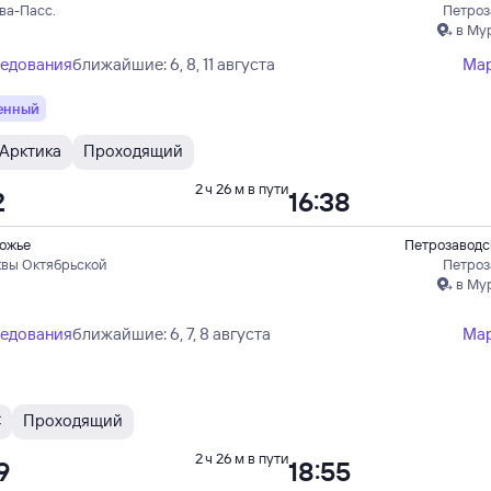
ва-Пасс.
Петроз
в Му
ледования
ближайшие: 6, 8, 11 августа
Ма
енный
Арктика
Проходящий
2 ч 26 м в пути
2
16:38
ожье
Петрозаводс
квы Октябрьской
Петроз
в Му
ледования
ближайшие: 6, 7, 8 августа
Ма
С
Проходящий
2 ч 26 м в пути
9
18:55