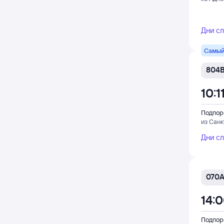
Дни с
Самый
804
10:1
Подпор
из Сан
Дни с
070
14:
Подпор