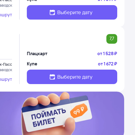
аводск
Выберите дату
ршрут
7,7
Плацкарт
от
1 ⁠528 ⁠₽
Купе
от
1 ⁠672 ⁠₽
к-Пасс
аводск
Выберите дату
ршрут