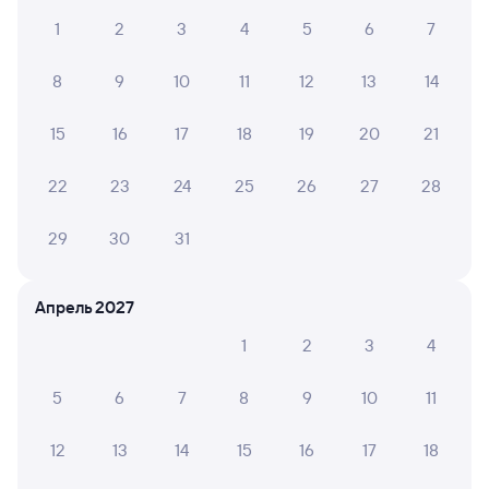
02 августа 2026 • Поезд 285А
1
2
3
4
5
6
7
Всёхорошо,только туалеты на остановках не
работали(не смывались),а были открыты.Проводник
8
9
10
11
12
13
14
Лариса была очень внимательна к
пассажирам.Спасибо поездка удалась.
15
16
17
18
19
20
21
22
23
24
25
26
27
28
ALINA V.
10
30 июля 2026 • Поезд 293А
29
30
31
Очень вежливые проводники, которые сделали
трехдневное путешествие приятнее, чем оно могло
бы быть Так же хочу отметить работу вагона
Апрель 2027
ресторана, самая вкусная солянка в моей жизни! Так
же в купе одна розетка на всех, что не совсем порад...
1
2
3
4
Читать полностью
5
6
7
8
9
10
11
ВЕРОНИКА Н.
8
12
13
14
15
16
17
18
29 июля 2026 • Поезд 293А