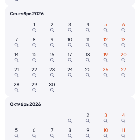
Расписание поездов Петрозаводск-
Пасс — Лихая
Сентябрь 2026
Расписание поездов Лихая — Петрозаводск-Пасс
1
2
3
4
5
6
Открыта продажа билетов на 6 ноября. Отправление и прибытие
по местному времени. Цены за 1 пассажира
7
8
9
10
11
12
13
285А
Проходящий
7,3
14
15
16
17
18
19
20
1 д 12 ч 48 м в пути
10:17
23:05
21
22
23
24
25
26
27
Петрозаводск-Пасс
Лихая
Петрозаводск
Лиховской
28
29
30
из Мурманска
в Новороссийск
Дни следования
ближайшие: 9, 11, 13 августа
Маршрут
Октябрь 2026
1
2
3
4
Плацкарт
Купе
СВ
от
5 ⁠437 ⁠₽
от
6 ⁠296 ⁠₽
от
26 ⁠600 ⁠₽
5
6
7
8
9
10
11
Выберите дату