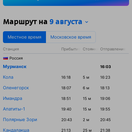
Московское — 184 минуты.
Маршрут на
9 августа
Местное время
Московское время
Станция
Прибытие
Стоянка
Отправление
Россия
Мурманск
16:03
Кола
16:18
5
м
16:23
Оленегорск
18:07
6
м
18:13
Имандра
18:51
15
м
19:06
Апатиты-1
19:40
15
м
19:55
Полярные Зори
20:43
2
м
20:45
Кандалакша
21:13
25
м
21:38