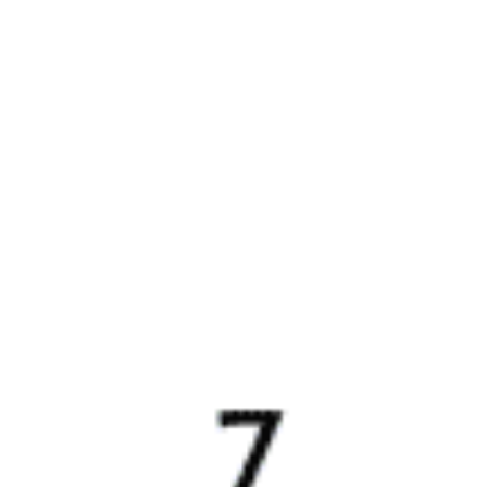
заболеть не хочется.
АННА Б., дата поездки 9 июля 2026
Все было просто супер. Персонал отзывчивый . Чистота в
вагоне , хоть проводники были молодые парни . Я
доволен поездкой .
АНДРЕЙ Р., дата поездки 8 июля 2026
5 причин купить
ж/д
билет
на Туту.ру
Быстрая и удобная
онлайн-покупка
за 4 минуты.
Без обязательной регистрации на сайте.
Интерактивные схемы вагонов помогут выбрать
лучшее место.
Контакт-центр Туту.ру с удовольствием ответит
на ваши вопросы. Ни один звонок или письмо