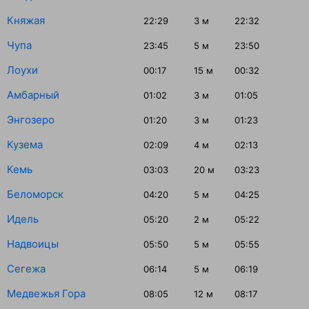
Княжая
22:29
3
м
22:32
Чупа
23:45
5
м
23:50
Лоухи
00:17
15
м
00:32
Амбарный
01:02
3
м
01:05
Энгозеро
01:20
3
м
01:23
Кузема
02:09
4
м
02:13
Кемь
03:03
20
м
03:23
Беломорск
04:20
5
м
04:25
Идель
05:20
2
м
05:22
Надвоицы
05:50
5
м
05:55
Сегежа
06:14
5
м
06:19
Медвежья Гора
08:05
12
м
08:17