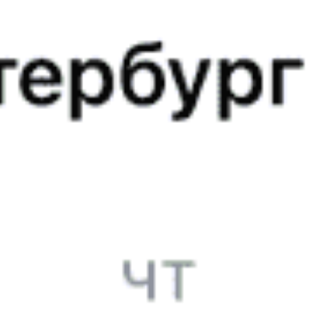
Анисовка
21:32
1
м
21:33
Урбах
22:35
2
м
22:37
Красный Кут
23:12
4
м
23:16
Гмелинская
23:15
2
м
23:17
Палласовка
23:48
3
м
23:51
Эльтон
01:09
2
м
01:11
Верхний Баскунчак
03:23
20
м
03:43
Харабалинская
05:01
2
м
05:03
Ашулук
05:20
2
м
05:22
Аксарайская
06:26
2
м
06:28
Астрахань
07:20
Распечатать маршрут