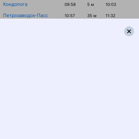
Кондопога
09:58
5
м
10:03
Петрозаводск-Пасс
10:57
35
м
11:32
Свирь
13:17
34
м
13:51
Подпорожье
14:06
2
м
14:08
Лодейное Поле
14:42
4
м
14:46
Волховстрой-2
16:17
2
м
16:19
Чудово-1 (Московское)
18:00
5
м
18:05
Окуловка
19:57
1
м
19:58
Бологое-Московское
20:43
3
ч 4
м
23:47
Вышний Волочёк
00:22
1
м
00:23
Тверь
01:33
2
м
01:35
Рязань-2
06:25
26
м
06:51
Ряжск-1
08:34
4
м
08:38