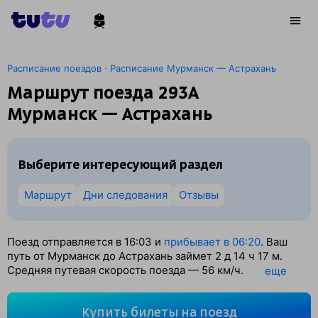
·
Расписание поездов
Расписание Мурманск — Астрахань
Маршрут поезда 293А
Мурманск — Астрахань
Выберите интересующий раздел
Маршрут
Дни следования
Отзывы
Поезд отправляется в 16:03 и
прибывает в 06:20
. Ваш
путь от Мурманск до Астрахань займет 2
д 14
ч 17
м.
Средняя путевая скорость поезда — 56 км/ч.
eще
По классификации РЖД это Скорый поезд. Вы проедете
3510 км. На этом маршруте будет 53 остановки. Самая
Купить билеты на поезд
продолжительная стоянка поезда на станции Бологое-