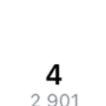
Путешественникам
Справочная
Путеводитель по странам
Бонусная программа
Подарочные сертификаты
Билеты РЖД
Компания
История Туту.ру
Вакансии
Обратная связь
Контактная информация
Партнерам
Реклама на Туту.ру