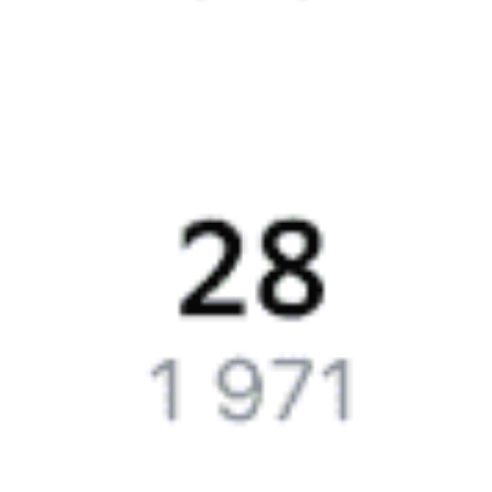
Сколько стоят билеты Мурманск—Астрахань
Цена билетов на поезда, курсирующие между Мурманском и
Астраханью, в среднем составляет 16495 рублей.
Стоимость жд билета составляет в купейном вагоне около
16495 рублей.
Жд билеты из Мурманска в Астрахань
Точное расписание поездов по вокзалам
отслеживайте
на Туту.ру. У нас всегда актуальные обновления о расписании
поездов дальнего следования и наличии свободных мест
со всеми обновлениями на 2026 год. Если подходящих билетов
не появилось, закажите наши уведомления, и, если кто-то
откажется от поездки или появятся дополнительные места,
мы пришлем вам СМС или письмо на почту.