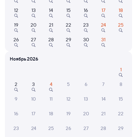
от
2 ⁠634 ⁠₽
12
13
14
15
16
17
18
Выберите дату
19
20
21
22
23
24
25
092А
Проходящий
7,8
26
27
28
29
30
31
10 ч 30 м в пути
10:30
21:00
Ноябрь 2026
Петрозаводск-Пасс
Кемь
Петрозаводск
в Мурманск
1
из Москвы Октябрьской
2
3
4
5
6
7
8
Дни следования
ближайшие: 7, 8, 9 августа
Маршрут
9
10
11
12
13
14
15
Плацкарт
Купе
от
2 ⁠498 ⁠₽
от
3 ⁠114 ⁠₽
16
17
18
19
20
21
22
Выберите дату
23
24
25
26
27
28
29