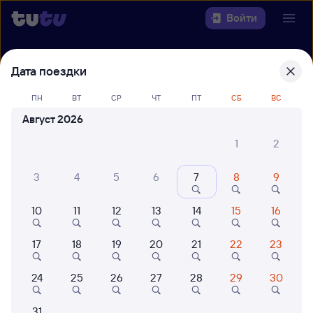
Войти
Выберите день, чтобы найти
ж/д
Дата поездки
билеты Петрозаводск-Пасс — Кемь
ПН
ВТ
СР
ЧТ
ПТ
СБ
ВС
22 года работаем для вас
42 млн путешествуют с на
Август 2026
Откуда
1
2
Куда
3
4
5
6
7
8
9
Когда
10
11
12
13
14
15
16
Кто едет
17
18
19
20
21
22
23
24
25
26
27
28
29
30
Найти поезда
31