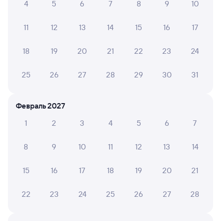
4
5
6
7
8
9
10
226С
Проходящий
7,3
11
12
13
14
15
16
17
8 ч 21 м в пути
12:55
21:16
18
19
20
21
22
23
24
Петрозаводск-Пасс
Кемь
Петрозаводск
в Мурманск
из Адлера
25
26
27
28
29
30
31
Дни следования
ближайшие: 8, 10, 12 августа
Маршрут
Февраль 2027
Плацкарт
Купе
СВ
от
2 ⁠219 ⁠₽
от
3 ⁠278 ⁠₽
от
10 ⁠378 ⁠₽
1
2
3
4
5
6
7
Выберите дату
8
9
10
11
12
13
14
15
16
17
18
19
20
21
070А
Проходящий
7,4
22
23
24
25
26
27
28
7 ч 36 м в пути
16:37
00:13
Петрозаводск-Пасс
Кемь