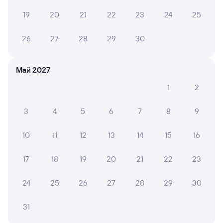
Плацкарт
Купе
СВ
от
1 ⁠950 ⁠₽
от
2 ⁠936 ⁠₽
от
13 ⁠172 ⁠₽
19
20
21
22
23
24
25
Выберите дату
26
27
28
29
30
293С
Проходящий
7,7
Май 2027
7 ч 37 м в пути
20:05
03:42
1
2
Петрозаводск-Пасс
Кемь
3
4
5
6
7
8
9
Петрозаводск
в Мурманск
из Анапы
10
11
12
13
14
15
16
Дни следования
ближайшие: 7, 8, 9 августа
Маршрут
17
18
19
20
21
22
23
Плацкарт
Купе
от
1 ⁠956 ⁠₽
от
2 ⁠947 ⁠₽
24
25
26
27
28
29
30
Выберите дату
31