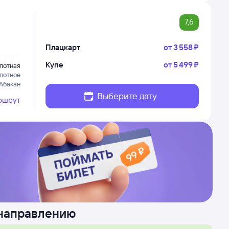
7,6
Плацкарт
от
3 ⁠558 ⁠₽
Купе
от
5 ⁠499 ⁠₽
лотная
лотное
 Абакан
Выберите дату
ршрут
 направлению