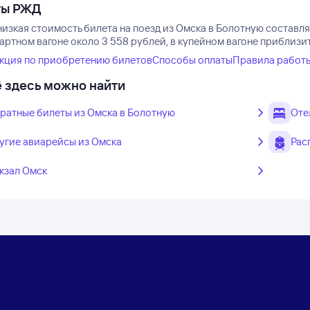
ты РЖД
изкая стоимость билета на поезд из Омска в Болотную составля
артном вагоне около 3 558 рублей, в купейном вагоне приблизите
кция по приобретению билетов
Способы оплаты
Правила работ
 здесь можно найти
ратные билеты из Омска в Болотную
Оте
угие авиарейсы из Омска
Рас
кзал Омск