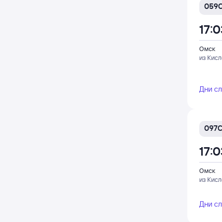
059
17:0
Омск
из Кис
Дни с
097
17:0
Омск
из Кис
Дни с