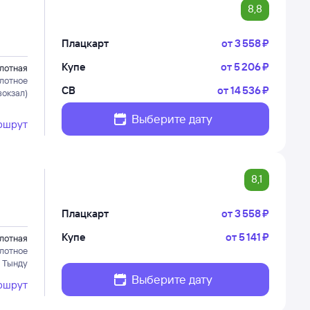
8,8
Плацкарт
от
3 ⁠558 ⁠₽
Купе
от
5 ⁠206 ⁠₽
лотная
лотное
СВ
от
14 ⁠536 ⁠₽
вокзал)
Выберите дату
ршрут
8,1
Плацкарт
от
3 ⁠558 ⁠₽
Купе
от
5 ⁠141 ⁠₽
лотная
лотное
 Тынду
Выберите дату
ршрут