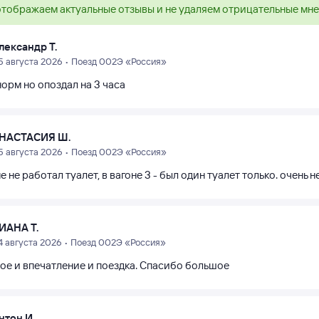
тображаем актуальные отзывы и не удаляем отрицательные мн
лександр Т.
5 августа 2026 • Поезд 002Э «Россия»
орм но опоздал на 3 часа
НАСТАСИЯ Ш.
5 августа 2026 • Поезд 002Э «Россия»
е не работал туалет, в вагоне 3 - был один туалет только. очень н
ИАНА Т.
4 августа 2026 • Поезд 002Э «Россия»
ое и впечатление и поездка. Спасибо большое
нтон И.