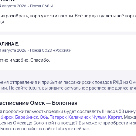
4 августа 2026 • Поезд 068Ы
 и разобрать, пора уже эти вагоны. Всё норм,а туалеты всё пор
щи
АЛИНА Е.
4 августа 2026 • Поезд 002Э «Россия»
тно и удобно. Спасибо.
ремя отправления и прибытия пассажирских поездов РЖД из Омс
нии. На сайте tutu.ru вы видите актуальное расписание движения
асписание Омск — Болотная
 продолжительность поездки будет составлять 11 часов 53 мину
ибирск
,
Барабинск
,
Обь
,
Татарск
,
Калачинск
,
Чулым
,
Каргат
.
Между
ься из Омска до Болотной на поезде? Вы можете приобрести и
Болотная онлайн на сайте tutu уже сейчас.