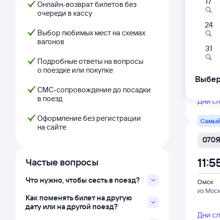
17
Онлайн-возврат билетов без
Фирм
очереди в кассу
24
002
Выбор любимых мест на схемах
вагонов
02:
31
Подробные ответы на вопросы
Омск
о поездке или покупке
из Мос
Выбер
СМС-сопровождение до посадки
в поезд
Дни с
Оформление без регистрации
Самый
на сайте
070
11:5
Частые вопросы
Что нужно, чтобы сесть в поезд?
Омск
из Мос
Как поменять билет на другую
дату или на другой поезд?
Дни с