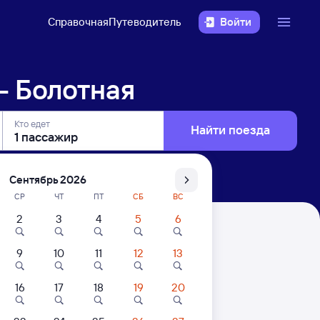
Справочная
Путеводитель
Войти
— Болотная
Кто едет
Найти поезда
Сентябрь 2026
СР
ЧТ
ПТ
СБ
ВС
2
3
4
5
6
9
10
11
12
13
. Цены за 1 пассажира
16
17
18
19
20