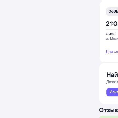
068
21:
Омск
из Мос
Дни с
Най
Даже 
Иск
Отзыв