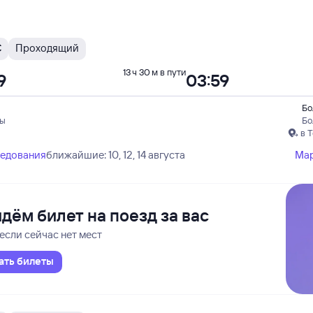
С
Проходящий
13 ч 30 м в пути
9
03:59
Бо
пы
Бо
в 
ледования
ближайшие: 10, 12, 14 августа
Ма
дём билет на поезд за вас
если сейчас нет мест
ать билеты