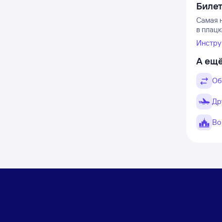
Биле
Самая н
в плацк
Инстру
А ещё
Об
Др
Во