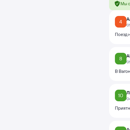
Мы о
А
4
0
Поезд н
А
8
0
В Вагон
Л
10
0
Приятн
А