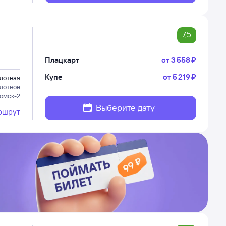
7,5
Плацкарт
от
3 ⁠558 ⁠₽
Купе
от
5 ⁠219 ⁠₽
лотная
лотное
Томск-2
Выберите дату
ршрут