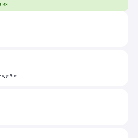
ения
е удобно.