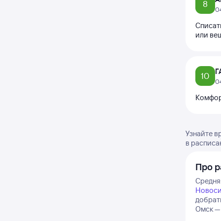
8
0
Списать
или ве
Г
10
0
Комфор
Узнайте в
в расписа
Про р
Средняя
Новос
добрат
Омск — 