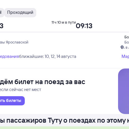
Ы
Проходящий
11 ч 10 м в пути
03
09:13
Бо
квы Ярославской
Бо
в
ледования
ближайшие: 10, 12, 14 августа
Ма
дём билет на поезд за вас
если сейчас нет мест
ать билеты
ы пассажиров Туту о поездах по этому