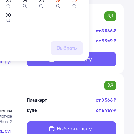
23
24
25
26
27
30
8,4
Плацкарт
от
3 ⁠566 ⁠₽
Купе
от
5 ⁠969 ⁠₽
лотная
лотное
Выбрать
вокзал)
Выберите дату
ршрут
8,9
Плацкарт
от
3 ⁠566 ⁠₽
Купе
от
5 ⁠969 ⁠₽
лотная
лотное
 Читу-2
Выберите дату
ршрут