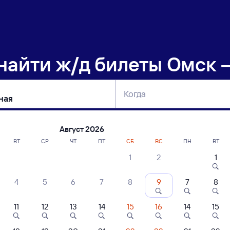
 найти
ж/д билеты Омск 
Когда
тербург
Москва
Сегодня
Завтра
Август 2026
ВТ
СР
ЧТ
ПТ
СБ
ВС
ПН
ВТ
1
2
1
сание поездов Омск — Болотная
4
5
6
7
8
9
7
8
ние поездов Болотная — Омск
дажа билетов на 6 ноября. Отправление и прибытие по местному времени
11
12
13
14
15
16
14
15
Тип вагона
юбой