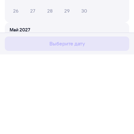
26
27
28
29
30
Мы используем cookies для более удобной работы
с сайтом.
Подробнее
Май 2027
Соглашаюсь
1
2
Выберите дату
3
4
5
6
7
8
9
10
11
12
13
14
15
16
17
18
19
20
21
22
23
Расписание поездов
Ж/д билеты Нестеров → Аксаково
24
25
26
27
28
29
30
Путешественникам
31
Партнёрам
Июнь 2027
Помощь