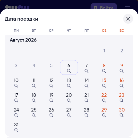
Войти
Дата поездки
Выберите день, чтобы найти
ж/д
ПН
ВТ
СР
ЧТ
ПТ
СБ
ВС
билеты Нестеров — Аксаково
Август 2026
22 года работаем для вас
42 млн путешествуют с на
1
2
Откуда
3
4
5
6
7
8
9
Куда
10
11
12
13
14
15
16
Когда
17
18
19
20
21
22
23
Кто едет
24
25
26
27
28
29
30
31
Найти поезда