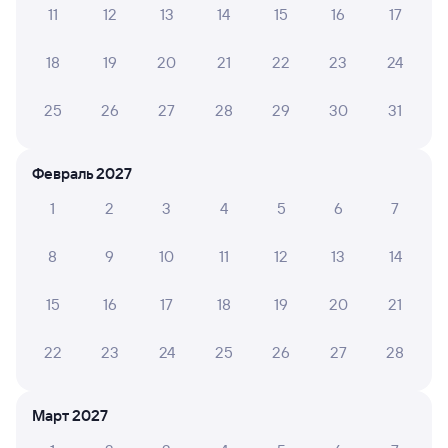
11
12
13
14
15
16
17
А ещё здесь можно найти
18
19
20
21
22
23
24
Обратные билеты из Нестерова в Аксаково
Отели
25
26
27
28
29
30
31
ЖД билеты до Аксаково
Февраль 2027
Вокзал Нестеров
1
2
3
4
5
6
7
8
9
10
11
12
13
14
15
16
17
18
19
20
21
22
23
24
25
26
27
28
Март 2027