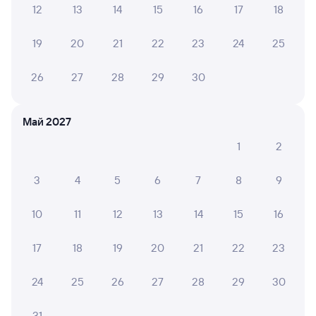
Выберите дату
12
13
14
15
16
17
18
19
20
21
22
23
24
25
557Х
Проходящий
6,5
26
27
28
29
30
2 д 1 ч 18 м в пути
13:05
14:23
Москва Павелецкая
Хоста
Май 2027
Москва
в Сириус (Олимпийский
Парк)
1
2
Дни следования
ближайшие: 6, 8, 10 августа
Маршрут
3
4
5
6
7
8
9
Купе
Плацкарт
от
5 ⁠307 ⁠₽
от
5 ⁠612 ⁠₽
10
11
12
13
14
15
16
Выберите дату
17
18
19
20
21
22
23
Самый быстрый
Фирменный
24
25
26
27
28
29
30
102М
Премиум
Проходящий
8,9
31
23 ч 15 м в пути