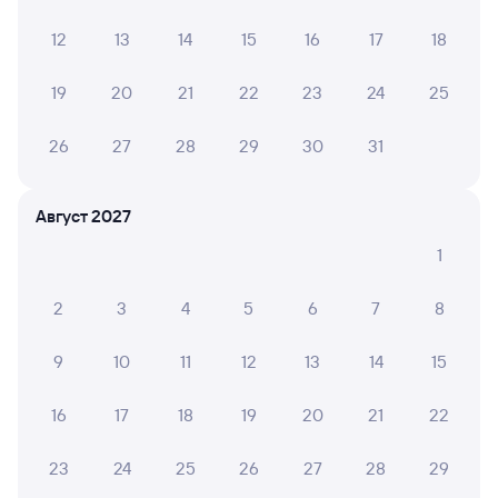
Плацкарт
Купе
СВ
12
13
14
15
16
17
18
от
4 ⁠096 ⁠₽
от
4 ⁠697 ⁠₽
от
12 ⁠968 ⁠₽
Выберите дату
19
20
21
22
23
24
25
26
27
28
29
30
31
587М
Проходящий
8,1
1 д 13 ч 40 м в пути
15:54
05:34
Август 2027
1
Москва Павелецкая
Хоста
Москва
в Адлер
2
3
4
5
6
7
8
Дни следования
ближайшие: 7, 9, 11 августа
Маршрут
9
10
11
12
13
14
15
Плацкарт
Купе
СВ
от
4 ⁠622 ⁠₽
от
4 ⁠792 ⁠₽
от
19 ⁠348 ⁠₽
16
17
18
19
20
21
22
Выберите дату
23
24
25
26
27
28
29