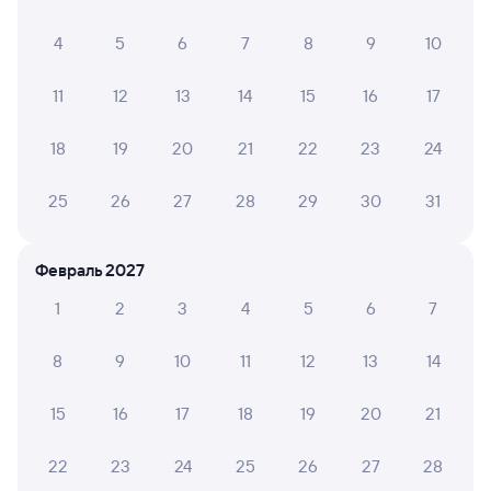
1 д 15 ч 42 м в пути
05:04
20:46
4
5
6
7
8
9
10
Москва ВК Восточный
Хоста
Москва
в Адлер
11
12
13
14
15
16
17
из Санкт-Петербурга-Главн.
18
19
20
21
22
23
24
Дни следования
ближайшие: 6, 7, 8 августа
Маршрут
25
26
27
28
29
30
31
Купе
Плацкарт
от
5 ⁠021 ⁠₽
от
6 ⁠081 ⁠₽
Выберите дату
Февраль 2027
1
2
3
4
5
6
7
Быстрый
Фирменный
104В
Двухэтажный
Проходящий
8,9
8
9
10
11
12
13
14
23 ч 29 м в пути
10:40
10:09
15
16
17
18
19
20
21
Москва Казанская
Хоста
Москва
в Адлер
22
23
24
25
26
27
28