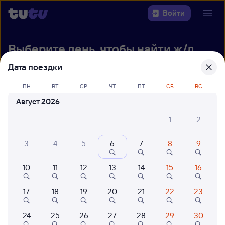
Войти
Выберите день, чтобы найти
ж/д
билеты Москва — Хоста
Дата поездки
22 года работаем для вас
42 млн путешествуют с на
ПН
ВТ
СР
ЧТ
ПТ
СБ
ВС
Откуда
Август 2026
Куда
1
2
3
4
5
6
7
8
9
Когда
10
11
12
13
14
15
16
Кто едет
17
18
19
20
21
22
23
Найти поезда
24
25
26
27
28
29
30