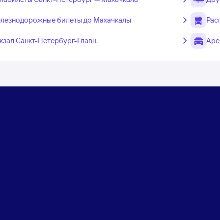
лезнодорожные билеты до Махачкалы
Рас
кзал Санкт-Петербург-Главн.
Аре