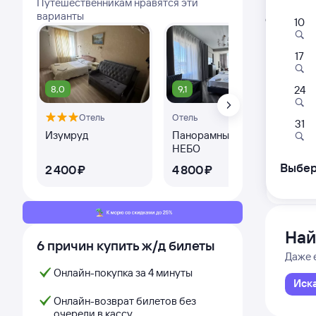
Путешественникам нравятся эти
Расписа
варианты
Открыта про
10
17
135А
18:2
8,0
9,1
9,1
24
Отель
Отель
Санкт-П
31
Санкт-
Изумруд
Панорамный отель
Бе
НЕБО
Выбер
2 ⁠400 ⁠₽
4 ⁠800 ⁠₽
4 ⁠
Дни с
Най
6 причин купить ж/д билеты
Даже 
Онлайн-покупка за 4 минуты
Иск
Онлайн-возврат билетов без
очереди в кассу