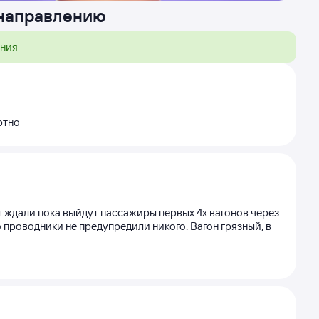
 направлению
ения
ртно
т ждали пока выйдут пассажиры первых 4х вагонов через
о проводники не предупредили никого. Вагон грязный, в