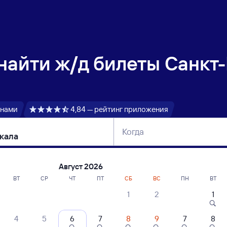
 найти
ж/д билеты Санкт-
 нами
4,84 — рейтинг приложения
Когда
тербург
Москва
Сегодня
Завтра
Август 2026
ВТ
СР
ЧТ
ПТ
СБ
ВС
ПН
ВТ
1
2
1
сание поездов Санкт-Петербург-Главн.
4
5
6
7
8
9
7
8