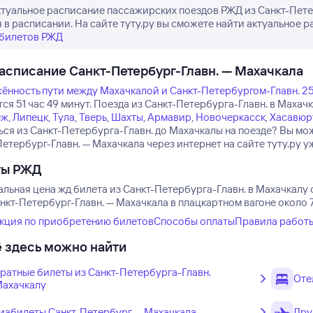
ктуальное расписание пассажирских поездов РЖД из Санкт-Петер
 в расписании. На сайте туту.ру вы сможете найти актуальное р
 билетов РЖД
асписание Санкт-Петербург-Главн. — Махачкала
ённость пути между Махачкалой и Санкт-Петербургом-Главн. 2
ся 51 час 49 минут.
Поезда из Санкт-Петербурга-Главн. в Махачк
еж
,
Липецк
,
Тула
,
Тверь
,
Шахты
,
Армавир
,
Новочеркасск
,
Хасавюр
ься из Санкт-Петербурга-Главн. до Махачкалы на поезде? Вы мо
етербург-Главн. — Махачкала через интернет на сайте туту.ру у
ты РЖД
льная цена жд билета из Санкт-Петербурга-Главн. в Махачкалу 
кт-Петербург-Главн. — Махачкала в плацкартном вагоне около 7
кция по приобретению билетов
Способы оплаты
Правила работ
 здесь можно найти
ратные билеты из Санкт-Петербурга-Главн.
Оте
Махачкалу
иабилеты Санкт-Петербург — Махачкала
Дру