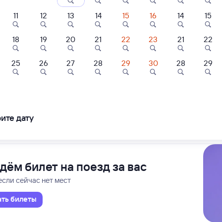
ние поездов Махачкала — Санкт-Петербург-Главн.
дажа билетов на 3 ноября. Отправление и прибытие по местному времени
11
12
13
14
15
16
14
15
18
19
20
21
22
23
21
22
2 д 3 ч 49 м в пути
9
22:18
7,0
25
26
27
28
29
30
28
29
Отель
Квартира
Отель
етербург-Главн.
Мах
Петербург
лый Медведь
Как дома 05 на
Стамбул
улице Братьев
Нурбагандовых
ите дату
000 ⁠₽
2 ⁠543 ⁠₽
4 ⁠800 ⁠₽
ледования
ближайшие: 7, 9, 11 августа
Ма
дём билет на поезд за вас
если сейчас нет мест
ать билеты