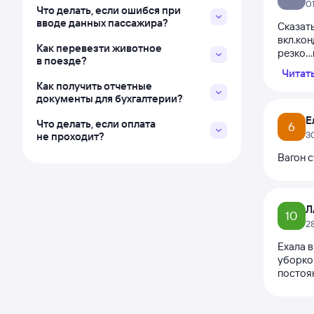
0
Что делать, если ошибся при
вводе данных пассажира?
Сказать
вкл.кон
Как перевезти животное
резко..
в поезде?
Читат
Как получить отчетные
документы для бухгалтерии?
Е
Что делать, если оплата
6
3
не проходит?
Вагон с
Л
10
2
Ехала 
уборкой
постоя