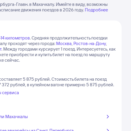
бурга-Главн. в Махачкалу. Имейте в виду, возможны
асписание движения поездов в 2026 году.
Подробнее
514 километров
.
Средняя продолжительность поездки
алу проходят через города:
Москва
,
Ростов-на-Дону
,
т
.
Между городами курсирует 1 поезд.
Интересуетесь, как
жете приобрести и купить билет на поезд по маршруту
же сейчас.
составляет 5 875 рублей.
Стоимость билета на поезд
 372 рублей, в купейном вагоне примерно 5 875 рублей.
ы сервиса
ли Махачкалы
гие авиарейсы из Санкт-Петербурга