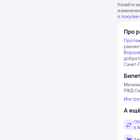
Узнайте а
изменения
о покупке
Про р
Протяж
равняет
Ворон
добрат
Санкт-П
Биле
Минима
РЖД Сан
Инстру
А ещё
Об
в 
Ав