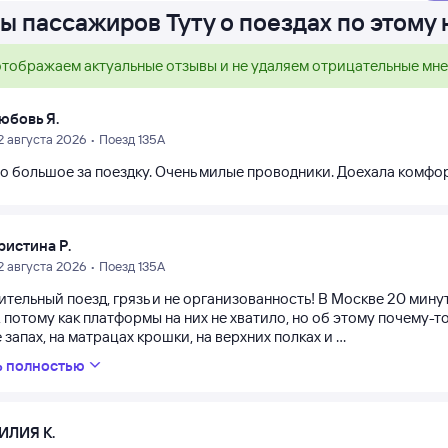
ы пассажиров Туту о поездах по этому
тображаем актуальные отзывы и не удаляем отрицательные мн
юбовь Я.
2 августа 2026 • Поезд 135А
о большое за поездку. Очень милые проводники. Доехала комфо
ристина Р.
2 августа 2026 • Поезд 135А
ительный поезд, грязь и не организованность! В Москве 20 мину
, потому как платформы на них не хватило, но об этому почему-т
 запах, на матрацах крошки, на верхних полках и ...
ь полностью
ИЛИЯ К.