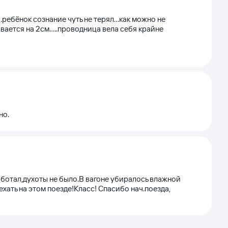
...ребёнок сознание чуть не терял...как можно не
ается на 2см.....проводница вела себя крайне
но.
аботал,духоты не было.В вагоне убиралось влажной
хать на этом поезде!Класс! Спасибо нач.поезда,