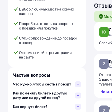
Отзыв
Выбор любимых мест на схемах
вагонов
Мы о
Подробные ответы на вопросы
о поездке или покупке
Л
10
0
СМС-сопровождение до посадки
в поезд
Спасиб
Оформление без регистрации
на сайте
К
2
0
Частые вопросы
Отврат
5 вагон
Что нужно, чтобы сесть в поезд?
туалете
Читат
Как поменять билет на другую
дату или на другой поезд?
Как вернуть билет?
Л
2