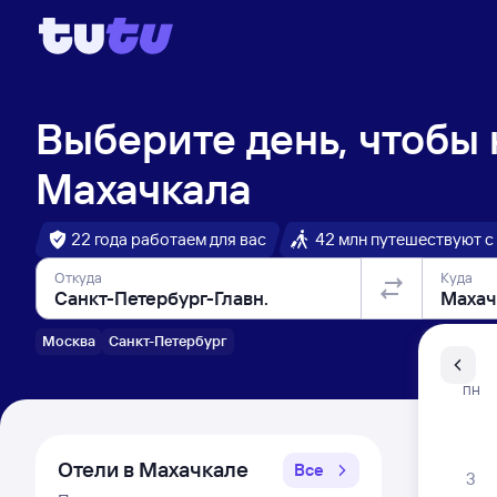
Выберите день, чтобы
Махачкала
22 года работаем для вас
42 млн путешествуют с
Откуда
Куда
Москва
Санкт-Петербург
Санкт-Пе
ПН
Распи
Отели в Махачкале
Все
3