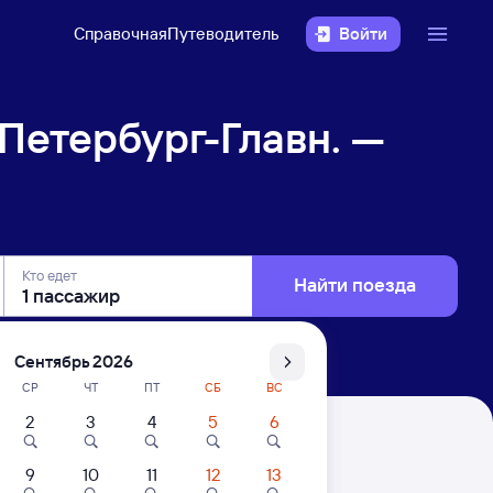
Справочная
Путеводитель
Войти
Петербург-Главн. —
Кто едет
Найти поезда
Сентябрь 2026
СР
ЧТ
ПТ
СБ
ВС
2
3
4
5
6
 — Махачкала
9
10
11
12
13