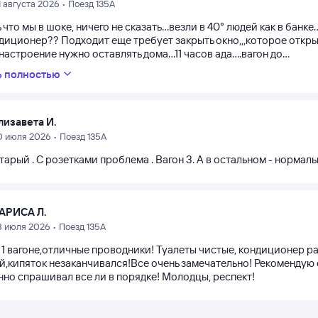
1 августа 2026 • Поезд 135А
 что мы в шоке, ничего не сказать...везли в 40° людей как в банке
диционер?? Подходит еще требует закрыть окно,,,которое открыв
.настроение нужно оставлять дома...11 часов ада....вагон до...
ь полностью
лизавета И.
0 июля 2026 • Поезд 135А
тарый . С розетками проблема . Вагон 3. А в остальном - нормаль
АРИСА Л.
8 июля 2026 • Поезд 135А
в 1 вагоне,отличные проводники! Туалеты чистые, кондиционер р
,кипяток незаканчивался!Все очень замечательно! Рекомендую е
нно спрашивал все ли в порядке! Молодцы, респект!