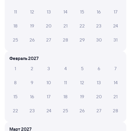
11
12
13
14
15
16
17
18
19
20
21
22
23
24
Квартира
Квартира
Кварт
Современная уютная
Квартира уютная
Квар
25
26
27
28
29
30
31
квартира в центре
двушка в центре
Посут
города Лихославль
Лихо
4 ⁠700 ⁠₽
4 ⁠338 ⁠₽
4 ⁠037
Февраль 2027
1
2
3
4
5
6
7
Отзывы пассажиров Туту о поездах
по этому направлению
8
9
10
11
12
13
14
Мы отображаем актуальные отзывы и не удаляем
15
16
17
18
19
20
21
отрицательные мнения
22
23
24
25
26
27
28
Илья К.
4
04 августа 2026 • Поезд 135А
Март 2027
Туалеты в вагоне не работали, розетка одна под