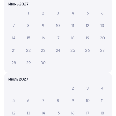
Июнь 2027
Онлайн-возврат билетов без очереди в кассу
1
2
3
4
5
6
Выбор любимых мест на схемах вагонов
7
8
9
10
11
12
13
Подробные ответы на вопросы о поездке или
покупке
14
15
16
17
18
19
20
СМС-сопровождение до посадки в поезд
21
22
23
24
25
26
27
Оформление без регистрации на сайте
28
29
30
Частые вопросы
Июль 2027
Что нужно, чтобы сесть в поезд?
1
2
3
4
Как поменять билет на другую дату или
на другой поезд?
5
6
7
8
9
10
11
Как вернуть билет?
12
13
14
15
16
17
18
Что делать, если ошибся при вводе данных