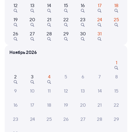
12
13
14
15
16
17
18
135А
Проходящий
7,3
19
20
21
22
23
24
25
7 ч 33 м в пути
18:29
02:02
26
27
28
29
30
31
Санкт-Петербург-Главн.
Лихославль
Санкт-Петербург
в Махачкалу
Ноябрь 2026
Дни следования
ближайшие: 7, 9, 11 августа
Маршрут
1
Плацкарт
Купе
СВ
2
3
4
5
6
7
8
от
2 ⁠569 ⁠₽
от
3 ⁠253 ⁠₽
от
7 ⁠429 ⁠₽
Выберите дату
9
10
11
12
13
14
15
16
17
18
19
20
21
22
251А
Проходящий
7,6
23
24
25
26
27
28
29
7 ч 33 м в пути
18:29
02:02