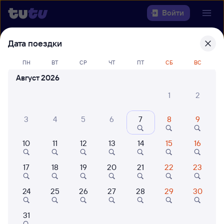
Войти
Дата поездки
Выберите день, чтобы найти
ж/д
билеты Санкт-Петербург-Главн. —
ПН
ВТ
СР
ЧТ
ПТ
СБ
ВС
Лихославль
Август 2026
Откуда
1
2
Куда
3
4
5
6
7
8
9
10
11
12
13
14
15
16
Когда
17
18
19
20
21
22
23
Кто едет
24
25
26
27
28
29
30
Найти поезда
31