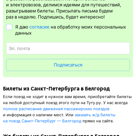
Электронная регистрация
производится
сразу
после оплаты
и электровозов, делимся идеями для путешествий,
билета.
Электронная регистрация
— это опция, которая
разыгрываем билеты. Присылать письма будем
упрощает жизнь пассажиру. Её бонус в том, что не обязательно
раз в неделю. Подпишись, будет интересно!
быть на вокзале и приобретать ж/д билет на бланке.
Я даю
согласие
на обработку моих персональных
Электронная регистрация
доступна почти для всех заказов,
данных
исключение составляют поезда
железных дорог СНГ. Для
посадки в поезд понадобится оригинал паспорта, указанный
в электронном ж/д билете. А в случае отсутствия электронной
регистрации еще и распечатка посадочного купона.
Подписаться
Билеты из Санкт-Петербурга в Белгород
Если поезд не ходит в нужное вам время, приобретайте билеты
на любой доступный поезд этого пути на Туту.ру. У нас всегда
полное расписание движения пассажирских поездов
и информация о наличии мест. Или
заказать
ж/д
билеты
на поезд Санкт-Петербург — Белгород
прямо на сайте.