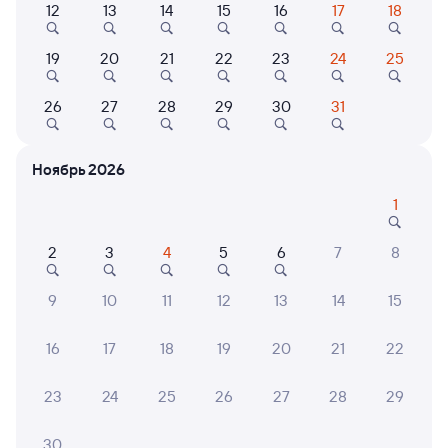
12
13
14
15
16
17
18
Найдём билет на поезд за вас
Даже если сейчас нет мест
19
20
21
22
23
24
25
Искать билеты
26
27
28
29
30
31
Отели в Туле
Все
Ноябрь 2026
Путешественникам нравятся эти варианты
1
2
3
4
5
6
7
8
8,2
9,4
7,9
9
10
11
12
13
14
15
Отель
Отель
16
17
18
19
20
21
22
Гостиница Армения
AZIMUT Сити Отель
Проф
Тула
23
24
25
26
27
28
29
3 ⁠777 ⁠₽
10 ⁠500 ⁠₽
4 ⁠800
30