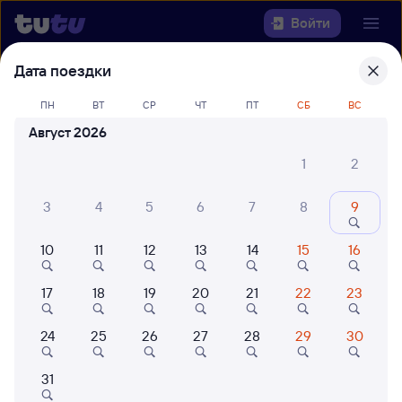
Войти
Дата поездки
Выберите день, чтобы найти
ж/д
билеты Минск — Тула
ПН
ВТ
СР
ЧТ
ПТ
СБ
ВС
Август 2026
Откуда
1
2
Куда
3
4
5
6
7
8
9
Когда
10
11
12
13
14
15
16
Кто едет
17
18
19
20
21
22
23
24
25
26
27
28
29
30
Найти поезда
31