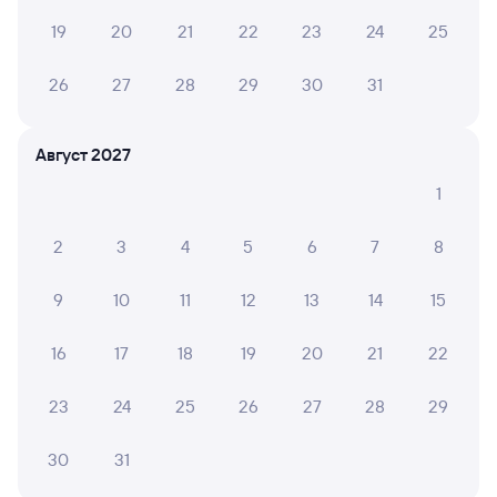
19
20
21
22
23
24
25
Обратные билеты из Минска в Тулу
26
27
28
29
30
31
Отели Тулы
Авиабилеты Минск — Тула
Август 2027
Другие авиарейсы из Минска
1
Расписание поездов до Тулы
2
3
4
5
6
7
8
9
10
11
12
13
14
15
16
17
18
19
20
21
22
23
24
25
26
27
28
29
30
31