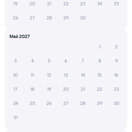
19
20
21
22
23
24
25
26
27
28
29
30
НАДЕЖДА П.
10
17 июля 2026 • Поезд 098В
Май 2027
Отличная поездка, спасибо проводнице Надежде!!!
1
2
3
4
5
6
7
8
9
6 причин купить ж/д билеты
10
11
12
13
14
15
16
Онлайн-покупка за 4 минуты
Онлайн-возврат билетов без очереди в кассу
17
18
19
20
21
22
23
Выбор любимых мест на схемах вагонов
24
25
26
27
28
29
30
Подробные ответы на вопросы о поездке или
покупке
31
СМС-сопровождение до посадки в поезд