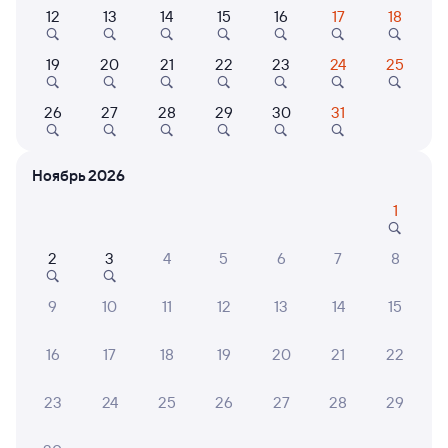
12
13
14
15
16
17
18
Выберите дату
19
20
21
22
23
24
25
Самый быстрый
098В
Проходящий
8,5
26
27
28
29
30
31
1 д 2 ч 50 м в пути
15:50
18:40
Ноябрь 2026
Межег
Санкт-Петербург Ладож.
1
Донаёль
Санкт-Петербург
из Сыктывкара
2
3
4
5
6
7
8
Дни следования
ближайшие: 7, 9, 11 августа
Маршрут
9
10
11
12
13
14
15
Плацкарт
Купе
от
4 ⁠079 ⁠₽
от
5 ⁠088 ⁠₽
16
17
18
19
20
21
22
Выберите дату
23
24
25
26
27
28
29
Найдём билет на поезд за вас