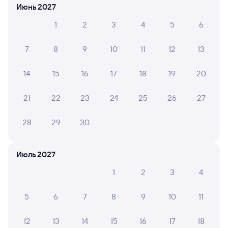
Июнь 2027
Оформление без регистрации на сайте
1
2
3
4
5
6
7
8
9
10
11
12
13
Частые вопросы
Что нужно, чтобы сесть в поезд?
14
15
16
17
18
19
20
Как поменять билет на другую дату или
на другой поезд?
21
22
23
24
25
26
27
Как вернуть билет?
28
29
30
Что делать, если ошибся при вводе данных
пассажира?
Июль 2027
Как перевезти животное в поезде?
1
2
3
4
Как получить отчетные документы для
бухгалтерии?
5
6
7
8
9
10
11
Что делать, если оплата не проходит?
12
13
14
15
16
17
18