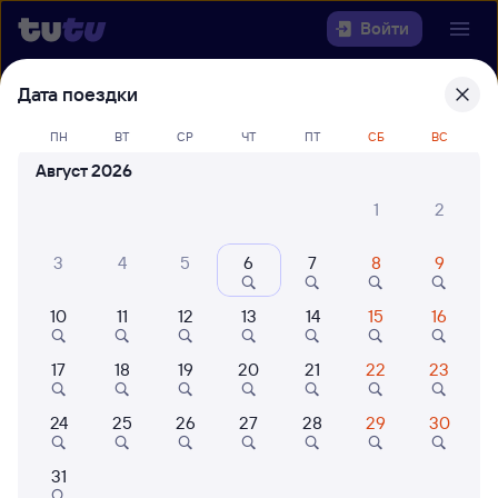
Войти
Дата поездки
Выберите день, чтобы найти
ж/д
билеты Межег — Санкт-Петербург
ПН
ВТ
СР
ЧТ
ПТ
СБ
ВС
Ладож.
Август 2026
22 года работаем для вас
42 млн путешествуют с на
1
2
Откуда
3
4
5
6
7
8
9
Куда
10
11
12
13
14
15
16
Когда
17
18
19
20
21
22
23
Кто едет
24
25
26
27
28
29
30
31
Найти поезда