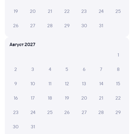
Оформление без регистрации на сайте
19
20
21
22
23
24
25
Частые вопросы
26
27
28
29
30
31
Что нужно, чтобы сесть в поезд?
Как поменять билет на другую дату или
Август 2027
на другой поезд?
1
Как вернуть билет?
2
3
4
5
6
7
8
Что делать, если ошибся при вводе данных
пассажира?
9
10
11
12
13
14
15
Как перевезти животное в поезде?
Как получить отчетные документы для
16
17
18
19
20
21
22
бухгалтерии?
23
24
25
26
27
28
29
Что делать, если оплата не проходит?
30
31