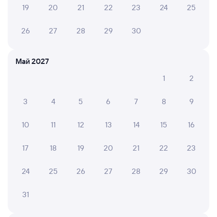
19
20
21
22
23
24
25
Анна К.
26
27
28
29
30
10
03 августа 2026 • Поезд 145А
Вагон отличный, чисто и уютно
Май 2027
1
2
Владимир Ч.
8
02 августа 2026 • Поезд 145А
3
4
5
6
7
8
9
Работал только один туалет, поэтому была очередь. В
остальном все хорошо!!!
10
11
12
13
14
15
16
17
18
19
20
21
22
23
ОЛЬГА Г.
8
02 августа 2026 • Поезд 347А
24
25
26
27
28
29
30
Отличный проводник Ирина: внимательная, вежливая,
заботливая, ответственная, ненавязчивая,
31
добросовестная. Ехать было очень комфортно.