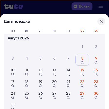
Войти
Дата поездки
Выберите день, чтобы найти
ж/д
билеты Малая Вишера — Вязники
ПН
ВТ
СР
ЧТ
ПТ
СБ
ВС
Август 2026
Откуда
1
2
Куда
3
4
5
6
7
8
9
Когда
10
11
12
13
14
15
16
Кто едет
17
18
19
20
21
22
23
Найти поезда
24
25
26
27
28
29
30
31