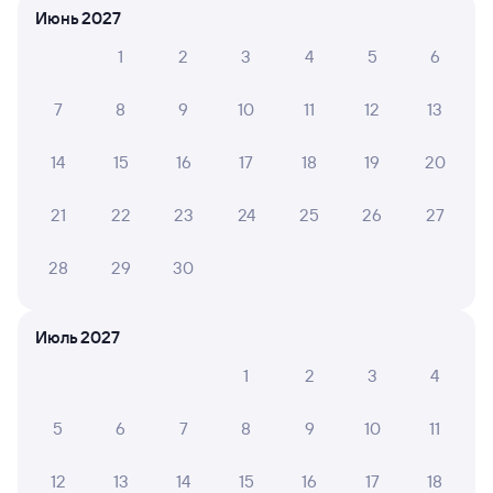
Июнь 2027
НАТАЛЬЯ З.
1
2
3
4
5
6
10
30 июля 2026 • Поезд 145А
Доброе отношение персонала. Отзывчивые. Спасибо.
7
8
9
10
11
12
13
14
15
16
17
18
19
20
6 причин купить ж/д билеты
21
22
23
24
25
26
27
Онлайн-покупка за 4 минуты
28
29
30
Онлайн-возврат билетов без очереди в кассу
Июль 2027
Выбор любимых мест на схемах вагонов
1
2
3
4
Подробные ответы на вопросы о поездке или
покупке
5
6
7
8
9
10
11
СМС-сопровождение до посадки в поезд
12
13
14
15
16
17
18