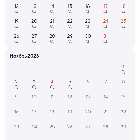
Самый быстрый
12
13
14
15
16
17
18
131Г
Проходящий
7,8
19
20
21
22
23
24
25
11 ч 20 м в пути
15:00
02:20
26
27
28
29
30
31
Малая Вишера
Вязники
из Санкт-Петербурга Ладож.
в Ижевск
Дни следования
ближайшие: 8, 10, 12 августа
Маршрут
Ноябрь 2026
1
Плацкарт
Купе
от
2 ⁠987 ⁠₽
от
3 ⁠247 ⁠₽
2
3
4
5
6
7
8
Выберите дату
9
10
11
12
13
14
15
047А
Проходящий
7,2
16
17
18
19
20
21
22
18 ч 57 м в пути
19:51
14:48
23
24
25
26
27
28
29
Малая Вишера
Вязники