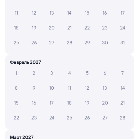
из Санкт-Петербурга-Главн.
в Уфу
11
12
13
14
15
16
17
Дни следования
ближайшие: 8, 10, 12 августа
Маршрут
18
19
20
21
22
23
24
Плацкарт
Купе
от
3 ⁠426 ⁠₽
от
4 ⁠086 ⁠₽
25
26
27
28
29
30
31
Выберите дату
Февраль 2027
Найдём билет на поезд за вас
Даже если сейчас нет мест
1
2
3
4
5
6
7
8
9
10
11
12
13
14
Искать билеты
15
16
17
18
19
20
21
Отели в Вязниках
Все
22
23
24
25
26
27
28
Путешественникам нравятся эти варианты
Март 2027