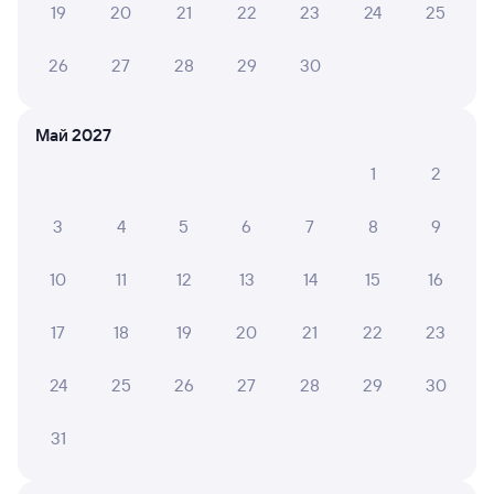
туалет только. очень не удобно.
19
20
21
22
23
24
25
26
27
28
29
30
Татьяна П.
10
04 августа 2026 • Поезд 027Ь
Май 2027
Огромное спасибо персоналу, очень внимательные
1
2
ЕЛЕНА Р.
3
4
5
6
7
8
9
10
04 августа 2026 • Поезд 010Н
10
11
12
13
14
15
16
Очень хороший 3 вагон. Персонал вежливый. В
туалете чисто. Нам понравился.
17
18
19
20
21
22
23
24
25
26
27
28
29
30
6 причин купить ж/д билеты
31
Онлайн-покупка за 4 минуты
Онлайн-возврат билетов без очереди в кассу