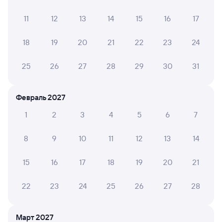
Лучегорск
Владивосток (ж/д вокзал)
из Советской Гавани-Сорт.
Владивосток
11
12
13
14
15
16
17
Дни следования
ближайшие: 8, 9, 10 августа
Маршрут
18
19
20
21
22
23
24
Общий
Сидячий
Плацкарт
Купе
25
26
27
28
29
30
31
от
1 ⁠146 ⁠₽
от
1 ⁠194 ⁠₽
от
1 ⁠835 ⁠₽
от
2 ⁠612 ⁠₽
Выберите дату
Февраль 2027
1
2
3
4
5
6
7
Найдём билет на поезд за вас
Даже если сейчас нет мест
8
9
10
11
12
13
14
Искать билеты
15
16
17
18
19
20
21
Отели во Владивостоке
22
23
24
25
26
27
28
Поддержка 24/7 на Туту
Отзывы пассажиров Туту о поездах
Март 2027