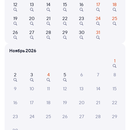
12
13
14
15
16
17
18
010Н
Проходящий
6,3
19
20
21
22
23
24
25
8 ч 36 м в пути
08:24
17:00
26
27
28
29
30
31
Лучегорск
Владивосток (ж/д вокзал)
из Москвы Ярославской
Владивосток
Ноябрь 2026
Дни следования
ближайшие: 8, 9, 10 августа
Маршрут
1
Плацкарт
Купе
СВ
2
3
4
5
6
7
8
от
2 ⁠063 ⁠₽
от
2 ⁠590 ⁠₽
от
10 ⁠716 ⁠₽
9
10
11
12
13
14
15
Выберите дату
Фирменный
16
17
18
19
20
21
22
002Э
Россия
Проходящий
8,4
23
24
25
26
27
28
29
8 ч 39 м в пути
21:38
06:17