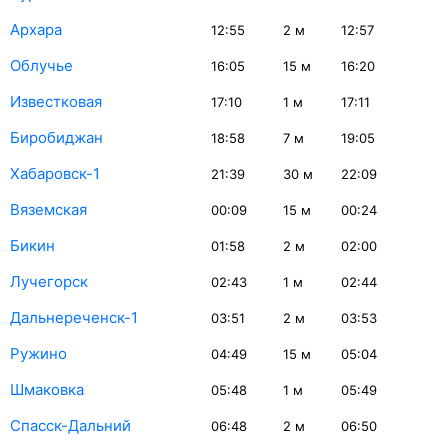
Архара
12:55
2
м
12:57
Облучье
16:05
15
м
16:20
Известковая
17:10
1
м
17:11
Биробиджан
18:58
7
м
19:05
Хабаровск-1
21:39
30
м
22:09
Вяземская
00:09
15
м
00:24
Бикин
01:58
2
м
02:00
Лучегорск
02:43
1
м
02:44
Дальнереченск-1
03:51
2
м
03:53
Ружино
04:49
15
м
05:04
Шмаковка
05:48
1
м
05:49
Спасск-Дальний
06:48
2
м
06:50