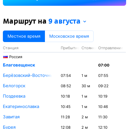
Белогорск — 30 минут.
Маршрут на
9 августа
Местное время
Московское время
Станция
Прибытие
Стоянка
Отправление
Россия
Благовещенск
07:00
Берёзовский-Восточный
07:54
1
м
07:55
Белогорск
08:52
30
м
09:22
Поздеевка
10:18
1
м
10:19
Екатеринославка
10:45
1
м
10:46
Завитая
11:28
2
м
11:30
Бурея
12:08
2
м
12:10