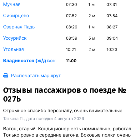
Мучная
07:30
1
м
07:31
Сибирцево
07:52
2
м
07:54
Озерная Падь
08:26
1
м
08:27
Уссурийск
08:59
5
м
09:04
Угольная
10:21
2
м
10:23
Владивосток (ж/д вокзал)
11:00
Распечатать маршрут
Отзывы пассажиров о поезде №
027Ь
Огромное спасибо персоналу, очень внимательные
Татьяна П., дата поездки 4 августа 2026
Вагон, старый. Кондиционер есть номинально, работал.
Только ровно в середине вагона. Боковые полки очень