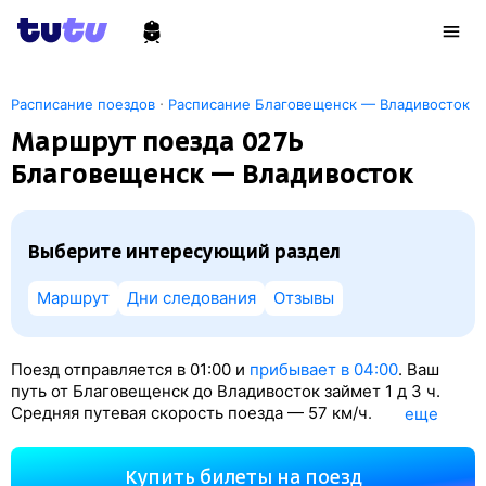
·
Расписание поездов
Расписание Благовещенск — Владивосток
Маршрут поезда 027Ь
Благовещенск — Владивосток
Выберите интересующий раздел
Маршрут
Дни следования
Отзывы
Поезд отправляется в 01:00 и
прибывает в 04:00
. Ваш
путь от Благовещенск до Владивосток займет 1
д 3
ч.
Средняя путевая скорость поезда — 57 км/ч.
eще
По классификации РЖД это Скорый поезд. Вы проедете
1533 км. На этом маршруте будет 23 остановки. Самая
Купить билеты на поезд
продолжительная стоянка поезда на станции