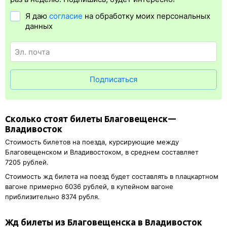
на вокзале и получать ж/д билет на бланке.
Электронная
Я даю
согласие
на обработку моих персональных
регистрация
доступна почти для всех заказов,
исключение
данных
составляют поезда
железных дорог СНГ. Для посадки в поезд
понадобится оригинал паспорта, указанный в электронном ж/д
билете. А в случае отсутствия электронной регистрации еще
и распечатка посадочного купона.
Подписаться
Сколько стоят билеты Благовещенск—
Владивосток
Стоимость билетов на поезда, курсирующие между
Благовещенском и Владивостоком, в среднем составляет
7205 рублей.
Стоимость жд билета на поезд будет составлять в плацкартном
вагоне примерно 6036 рублей, в купейном вагоне
приблизительно 8374 рубля.
Жд билеты из Благовещенска в Владивосток