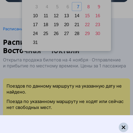
3
4
5
6
7
8
9
10
11
12
13
14
15
16
17
18
19
20
21
22
23
·
Расписание поездов
Ж/д билеты Усть-Кут → Юктали
24
25
26
27
28
29
30
Расписание поездов Лена
31
Восточная — Юктали
Открыта продажа билетов на 4 ноября · Отправление
и прибытие по местному времени. Цены за 1 пассажира
Поездов по данному маршруту на указанную дату не
найдено.
Поезда по указанному маршруту не ходят или сейчас
нет свободных мест.
Попробуйте повторить данный поиск позже