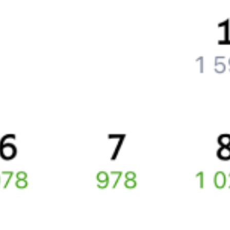
Как вернуть билет?
Что делать, если ошибся при вводе данных пассажира?
Как перевезти животное в поезде?
Как получить отчетные документы для бухгалтерии?
Что делать, если оплата не проходит?
Билеты РЖД
Вы можете заказать электронный жд билет и
железнодорожный билет на бланке РЖД.
Если вас интересует цена билета на поезд от
Усть-Кута
до
Юкталей
, то укажите дату поездки. При этом вы увидите
стоимость билетов во всех доступных вагонах (плацкарт, купе
и др.) и сможете купить жд билеты
Усть-Кут
–
Юктали
онлайн.
Инструкция по приобретению билетов
Способы оплаты
Правила работы сервиса
Про расписание Лена Восточная — Юктали