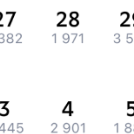
Контактная информация
Партнерам
Реклама на Туту.ру
Партнерская программа
Загрузите в
App Store
Загрузите в
Google Play
Загрузите в
AppGallery
Загрузите в
RuStore