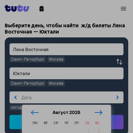
!
!
Выберите день, чтобы найти
ж/д билеты Лена
Восточная — Юктали
Санкт-Петербург
Москва
Санкт-Петербург
Москва
сегодня
завтра
послезавтра
Август 2026
Найти ж/д билеты
ПН
ВТ
СР
ЧТ
ПТ
СБ
ВС
1
2