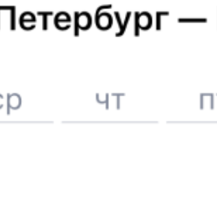
Купить жд билеты до
Юкталей
6 причин купить ж/д билеты именно здесь
Онлайн-покупка за 4 минуты
Онлайн-возврат билетов без очереди в кассу
Выбор любимых мест на схемах вагонов
Подробные ответы на вопросы о поездке или покупке
СМС-сопровождение до посадки в поезд
Оформление без регистрации на сайте
Частые вопросы
Что нужно, чтобы сесть в поезд?
Как поменять билет на другую дату или на другой поезд?