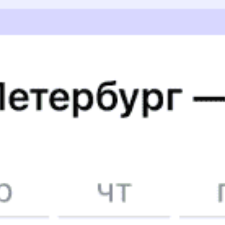
14324 ₽
Юктали — Ессентуки
от
Купить
2195 ₽
Юктали — Новая Чара
от
Купить
2195 ₽
Юктали — Хорогочи
от
Купить
13991 ₽
Юктали — Челябинск
от
Купить
7398 ₽
Юктали — Мариинск
от
Купить
14786 ₽
Юктали — Сарапул
от
Купить
А еще здесь можно найти
Туры из Юкталей
Отели
5 причин купить
ж/д
билет
на Туту.ру