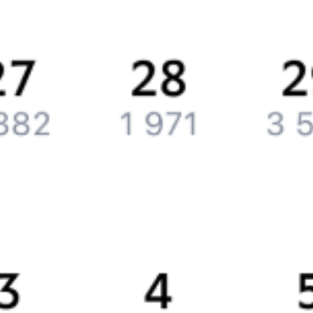
Вакансии
Обратная связь
Контактная информация
Партнерам
Реклама на Туту.ру
Партнерская программа
Загрузите в
App Store
Загрузите в
Google Play
Загрузите в
AppGallery
Загрузите в
RuStore