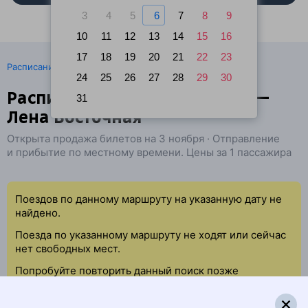
3
4
5
6
7
8
9
10
11
12
13
14
15
16
17
18
19
20
21
22
23
·
Расписание поездов
Ж/д билеты Юктали → Усть-Кут
24
25
26
27
28
29
30
Расписание поездов Юктали —
31
Лена Восточная
Открыта продажа билетов на 3 ноября · Отправление
и прибытие по местному времени. Цены за 1 пассажира
Поездов по данному маршруту на указанную дату не
найдено.
Поезда по указанному маршруту не ходят или сейчас
нет свободных мест.
Попробуйте повторить данный поиск позже