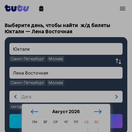
!
!
Выберите день, чтобы найти
ж/д билеты
Юктали — Лена Восточная
Санкт-Петербург
Москва
Санкт-Петербург
Москва
сегодня
завтра
послезавтра
Август 2026
Найти ж/д билеты
ПН
ВТ
СР
ЧТ
ПТ
СБ
ВС
1
2