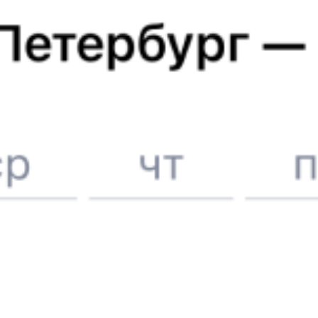
Отели в Усть-Куте
Поддержка 24/7 на Туту
6 причин купить ж/д билеты именно здесь
Онлайн-покупка за 4 минуты
Онлайн-возврат билетов без очереди в кассу
Выбор любимых мест на схемах вагонов
Подробные ответы на вопросы о поездке или покупке
СМС-сопровождение до посадки в поезд
Оформление без регистрации на сайте
Частые вопросы
Что нужно, чтобы сесть в поезд?