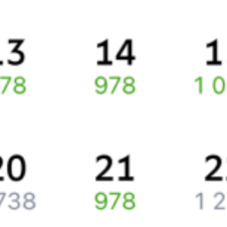
Про расписание Юктали — Лена Восточная
По данному маршруту курсирует 0 поездов.
Ищете как добраться из
Юкталей
до
Усть-Кута
или как доехать
на поезде?
Спешите заказать и купить железнодорожный билет
Юктали
–
Усть-Кут
через интернет прямо сейчас.
Путешественникам
Справочная
Путеводитель по странам
Бонусная программа
Подарочные сертификаты
Компания
История Туту.ру