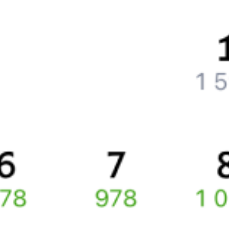
Как поменять билет на другую дату или на другой поезд?
Как вернуть билет?
Что делать, если ошибся при вводе данных пассажира?
Как перевезти животное в поезде?
Как получить отчетные документы для бухгалтерии?
Что делать, если оплата не проходит?
Билеты РЖД
Вы можете заказать электронный жд билет и
железнодорожный билет на бланке РЖД.
Если вас интересует цена билета на поезд от
Юкталей
до
Усть-
Кута
, то укажите дату поездки. При этом вы увидите стоимость
билетов во всех доступных вагонах (плацкарт, купе и др.)
и сможете купить жд билеты
Юктали
–
Усть-Кут
онлайн.
Инструкция по приобретению билетов
Способы оплаты
Правила работы сервиса