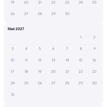
19
20
21
22
23
24
25
Онлайн-возврат билетов без очереди в кассу
26
27
28
29
30
Выбор любимых мест на схемах вагонов
Подробные ответы на вопросы о поездке или
Май 2027
покупке
1
2
СМС-сопровождение до посадки в поезд
3
4
5
6
7
8
9
Оформление без регистрации на сайте
10
11
12
13
14
15
16
Частые вопросы
17
18
19
20
21
22
23
Что нужно, чтобы сесть в поезд?
24
25
26
27
28
29
30
Как поменять билет на другую дату или
на другой поезд?
31
Как вернуть билет?
Что делать, если ошибся при вводе данных