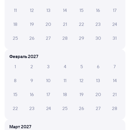
отрицательные мнения
11
12
13
14
15
16
17
ОЛЬГА Н.
10
05 августа 2026 • Поезд 131Г
18
19
20
21
22
23
24
С начала и до конца поездки был сломан бойлер и не
было горячей воды. Вагон чистый, туалеты тоже
25
26
27
28
29
30
31
Февраль 2027
МАРИНА А.
4
30 июля 2026 • Поезд 150А
1
2
3
4
5
6
7
Туалет грязный, вонючий.
8
9
10
11
12
13
14
15
16
17
18
19
20
21
Елена М.
6
29 июля 2026 • Поезд 131Г
22
23
24
25
26
27
28
Всего одна розетка на четыре места.Создалась
очередь,что бы зарядить телефон.Старинный
вагон,ужасно старые тесные туалеты
Март 2027