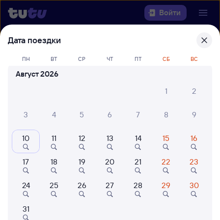
Войти
Дата поездки
Выберите день, чтобы найти
ж/д
билеты Санкт-Петербург Ладож. —
ПН
ВТ
СР
ЧТ
ПТ
СБ
ВС
Зуевка
Август 2026
1
2
Откуда
3
4
5
6
7
8
9
Куда
10
11
12
13
14
15
16
Когда
17
18
19
20
21
22
23
Кто едет
24
25
26
27
28
29
30
Найти поезда
31