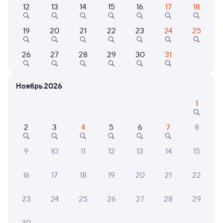
12
13
14
15
16
17
18
19
20
21
22
23
24
25
150А
Проходящий
7
1 д 1 ч 44 м в пути
14:20
16:04
26
27
28
29
30
31
Санкт-Петербург Ладож.
Зуевка
Санкт-Петербург
в Челябинск
Ноябрь 2026
Дни следования
ближайшие: 10, 12, 14 августа
Маршрут
1
Плацкарт
Купе
2
3
4
5
6
7
8
от
4 ⁠079 ⁠₽
от
4 ⁠325 ⁠₽
9
10
11
12
13
14
15
Выберите дату
16
17
18
19
20
21
22
072Е
Демидовский экспресс
Проходящий
9,2
23
24
25
26
27
28
29
1 д 1 ч 44 м в пути
14:20
16:04
30