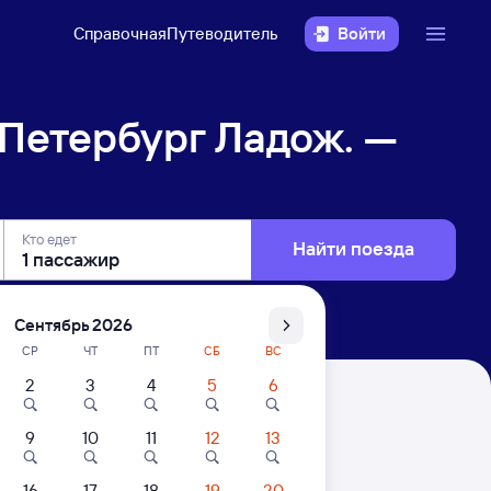
Справочная
Путеводитель
Войти
Петербург Ладож. —
Кто едет
Найти поезда
Сентябрь 2026
СР
ЧТ
ПТ
СБ
ВС
2
3
4
5
6
. — Владимир
9
10
11
12
13
. Цены за 1 пассажира
16
17
18
19
20