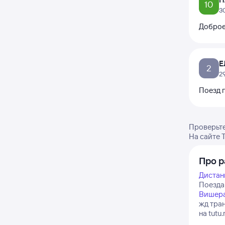
10
3
Доброе
Е
2
2
Поезд 
Проверьте
На сайте 
Про р
Дистан
Поезда
Вишер
жд тра
на tutu