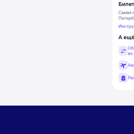
Биле
Самая 
Петерб
Инстру
А ещё
Об
во
Ав
Ра