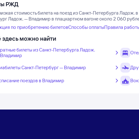
ты РЖД
низкая стоимость билета на поезд из Санкт-Петербурга Ладож. 
ург Ладож. — Владимир в плацкартном вагоне около 2 060 рубле
кция по приобретению билетов
Способы оплаты
Правила работ
 здесь можно найти
ратные билеты из Санкт-Петербурга Ладож.
Оте
 Владимир
иабилеты Санкт-Петербург — Владимир
Дру
списание поездов в Владимир
Вок