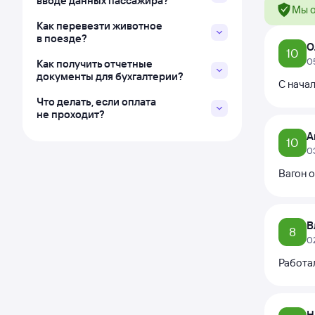
вводе данных пассажира?
Мы о
Как перевезти животное
в поезде?
О
10
0
Как получить отчетные
документы для бухгалтерии?
С начал
Что делать, если оплата
не проходит?
А
10
0
Вагон 
В
8
0
Работал
Н