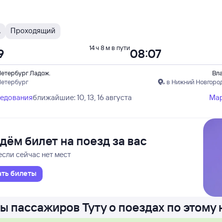
А
Проходящий
14 ч 8 м в пути
9
08:07
Петербург Ладож.
Вл
Петербург
в Нижний Новгоро
ледования
ближайшие: 10, 13, 16 августа
Ма
дём билет на поезд за вас
если сейчас нет мест
ать билеты
ы пассажиров Туту о поездах по этому