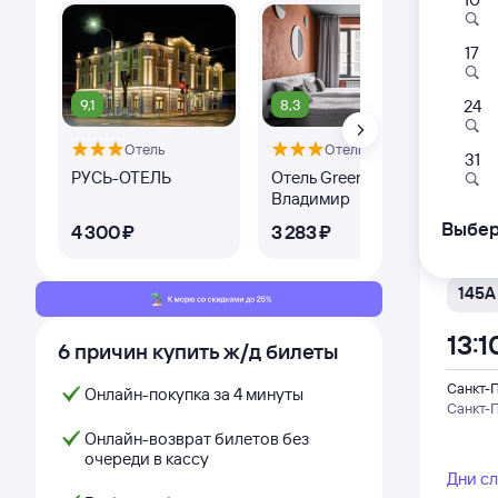
Самый
17
131Г
13:1
9,1
8,3
9,
24
Отель
Отель
Санкт-
31
Санкт-
РУСЬ-ОТЕЛЬ
Отель Greenfeel
Иль
Владимир
Дни с
Выбер
4 ⁠300 ⁠₽
3 ⁠283 ⁠₽
4 ⁠
Самый
145А
13:1
6 причин купить ж/д билеты
Санкт-
Онлайн-покупка за 4 минуты
Санкт-
Онлайн-возврат билетов без
очереди в кассу
Дни с