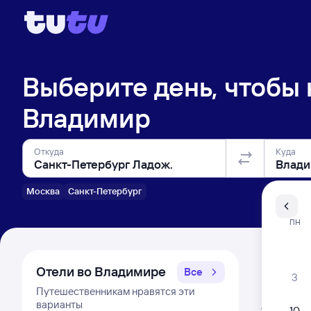
Выберите день, чтобы
Владимир
Откуда
Куда
Москва
Санкт-Петербург
Санкт-Пе
ПН
Распи
Отели во Владимире
Все
3
Путешественникам нравятся эти
Расписа
варианты
Открыта про
10