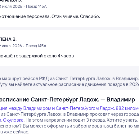
0 июля 2026 • Поезд 145А
 отношение персонала. Отзывчивые. Спасибо.
ЛЕНА В.
9 июля 2026 • Поезд 145А
пришёл с задержкой около 4 часов
 маршрут рейсов РЖД из Санкт-Петербурга Ладож. в Владимир.
Туту вы найдете актуальное расписание движения поездов в 2026
асписание Санкт-Петербург Ладож. — Владимир
ция между Владимиром и Санкт-Петербургом Ладож. 882 килом
 из Санкт-Петербурга Ладож. в Владимир проходят через города
а
,
Окуловка
.
На этом направлении ходит 3 поезда.
Хотите узнать,
нспортом? Вы можете оформить и забронировать жд билет по м
.ru уже сейчас.