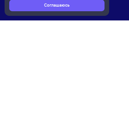
Соглашаюсь
Расписание поездов
Ж/д билеты Санкт-Петербург Ладо
Ком
Приложение Туту
О на
Вака
Конт
Прав