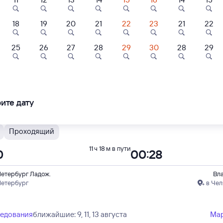
 быстрый
18
19
20
21
22
23
21
22
Проходящий
11 ч 18 м в пути
0
00:28
2
9,3
9,1
25
26
27
28
29
30
28
29
Отель
Отель
Отель
Петербург Ладож.
Вл
Петербург
в 
инка-отель
Мономах
Честер
ледования
ближайшие: 10, 12, 14 августа
Ма
ите дату
500 ⁠₽
6 ⁠500 ⁠₽
7 ⁠000 ⁠₽
 быстрый
Проходящий
11 ч 18 м в пути
0
00:28
Петербург Ладож.
Вл
Петербург
в Чел
ледования
ближайшие: 9, 11, 13 августа
Ма