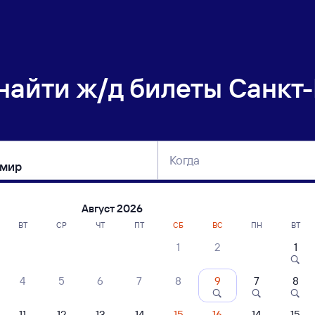
 найти
ж/д билеты Санкт-
Когда
тербург
Москва
Сегодня
Завтра
Август 2026
ВТ
СР
ЧТ
ПТ
СБ
ВС
ПН
ВТ
1
2
1
сание поездов Санкт-Петербург Ладож
4
5
6
7
8
9
7
8
ние поездов Владимир — Санкт-Петербург Ладож.
дажа билетов на 6 ноября. Отправление и прибытие по местному времени
11
12
13
14
15
16
14
15