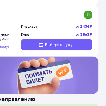
7,1
Плацкарт
от
2 ⁠434 ⁠₽
Купе
от
3 ⁠563 ⁠₽
адимир
д Моск.
Выберите дату
ршрут
 направлению