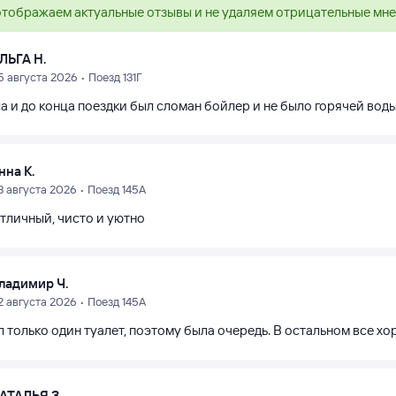
тображаем актуальные отзывы и не удаляем отрицательные мн
ЛЬГА Н.
5 августа 2026 • Поезд 131Г
а и до конца поездки был сломан бойлер и не было горячей воды
нна К.
3 августа 2026 • Поезд 145А
отличный, чисто и уютно
ладимир Ч.
2 августа 2026 • Поезд 145А
 только один туалет, поэтому была очередь. В остальном все хо
АТАЛЬЯ З.