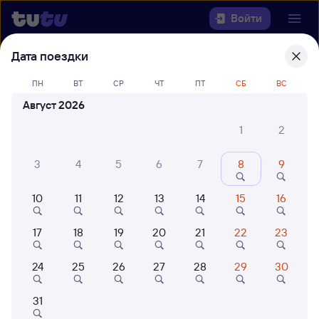
Войти
Дата поездки
Выберите день, чтобы найти
ж/д
билеты Санкт-Петербург Ладож. —
ПН
ВТ
СР
ЧТ
ПТ
СБ
ВС
Талица
Август 2026
1
2
Откуда
3
4
5
6
7
8
9
Куда
10
11
12
13
14
15
16
Когда
17
18
19
20
21
22
23
Кто едет
24
25
26
27
28
29
30
Найти поезда
31