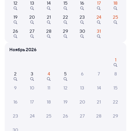
12
13
14
15
16
17
18
Самый быстрый
Фирменный
19
20
21
22
23
24
25
014Н
Проходящий
9,4
1 д 14 ч 26 м в пути
13:40
06:06
26
27
28
29
30
31
Санкт-Петербург Ладож.
Талица
Санкт-Петербург
в Новокузнецк (ж/д вокзал)
Ноябрь 2026
1
Дни следования
ближайшие: 9, 11, 13 августа
Маршрут
2
3
4
5
6
7
8
Плацкарт
Купе
от
8 ⁠582 ⁠₽
от
11 ⁠002 ⁠₽
9
10
11
12
13
14
15
Выберите дату
16
17
18
19
20
21
22
Найдём билет на поезд за вас
Даже если сейчас нет мест
23
24
25
26
27
28
29
30
Искать билеты