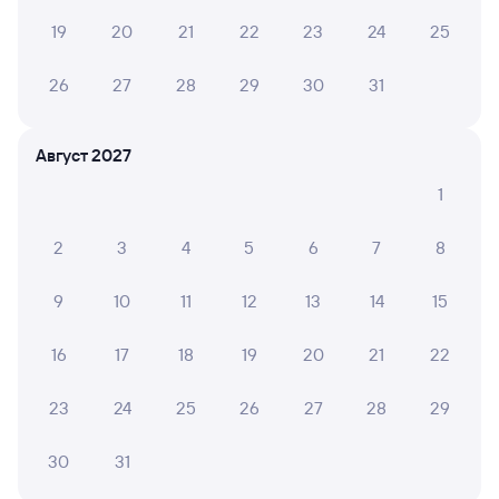
Обратные билеты из Санкт-Петербурга
19
20
21
22
23
24
25
Ладож. в Талицу
Отели
26
27
28
29
30
31
Другие авиарейсы из Санкт-Петербурга
Август 2027
Железнодорожные билеты до Талицы
1
Вокзал Санкт-Петербург Ладож.
2
3
4
5
6
7
8
9
10
11
12
13
14
15
16
17
18
19
20
21
22
23
24
25
26
27
28
29
30
31