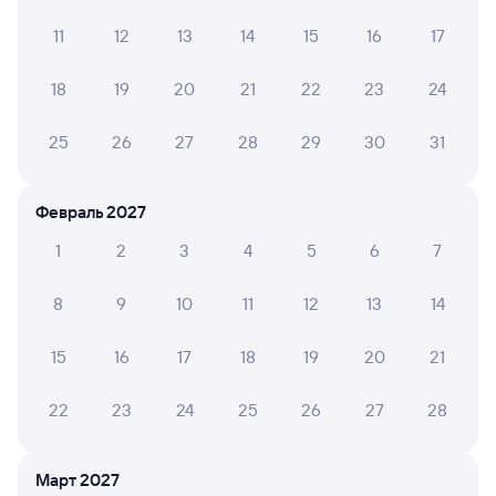
11
12
13
14
15
16
17
Галина З.
10
02 августа 2026 • Поезд 014Н
18
19
20
21
22
23
24
В вагоне было чисто, удобно. Поразило, что имелся
даже душ! Все понравилось
25
26
27
28
29
30
31
Февраль 2027
Ольга Ш.
8
02 августа 2026 • Поезд 074Е
1
2
3
4
5
6
7
Очень узкие полки в купе
8
9
10
11
12
13
14
15
16
17
18
19
20
21
ТАТЬЯНА С.
10
01 августа 2026 • Поезд 014Н
22
23
24
25
26
27
28
Поездка прошла безупречно. Было чень комфортно в
вагоне. Мне понравилось.
Март 2027