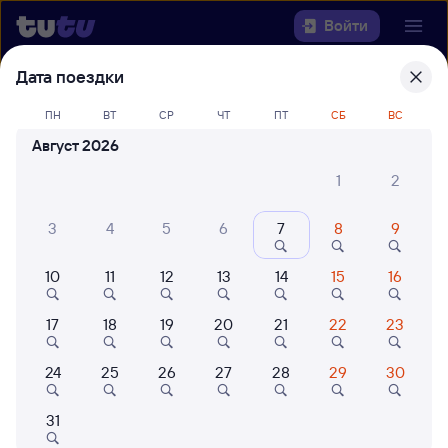
Войти
Дата поездки
Выберите день, чтобы найти
ж/д
ПН
ВТ
СР
ЧТ
ПТ
СБ
ВС
билеты Санкт-Петербург Ладож. —
Струги Красные
Август 2026
1
2
22 года работаем для вас
42 млн путешествуют с на
Откуда
3
4
5
6
7
8
9
Куда
10
11
12
13
14
15
16
Когда
17
18
19
20
21
22
23
Кто едет
24
25
26
27
28
29
30
31
Найти поезда