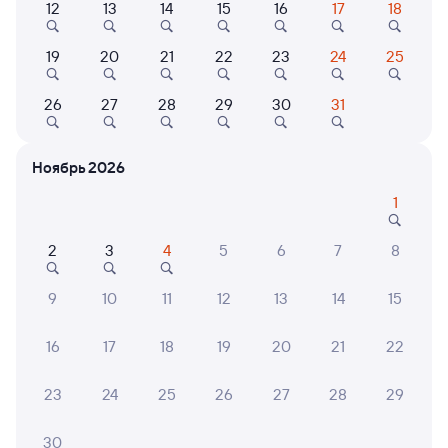
12
13
14
15
16
17
18
Выберите дату
19
20
21
22
23
24
25
26
27
28
29
30
31
Найдём билет на поезд за вас
Даже если сейчас нет мест
Ноябрь 2026
Искать билеты
1
Отзывы пассажиров Туту о поездах
по этому направлению
2
3
4
5
6
7
8
Мы отображаем актуальные отзывы и не удаляем
9
10
11
12
13
14
15
отрицательные мнения
16
17
18
19
20
21
22
ЕЛЕНА Г.
4
24 июля 2026 • Поезд 213Ь
23
24
25
26
27
28
29
Очень тесный вагон и туалет 2раза ломался!
30