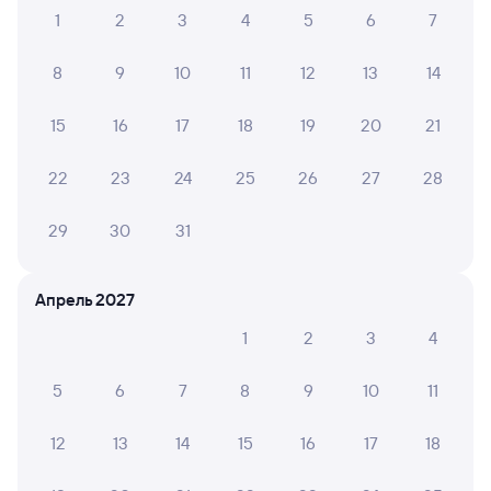
Онлайн-возврат билетов без очереди в кассу
1
2
3
4
5
6
7
Выбор любимых мест на схемах вагонов
8
9
10
11
12
13
14
Подробные ответы на вопросы о поездке или
покупке
15
16
17
18
19
20
21
СМС-сопровождение до посадки в поезд
22
23
24
25
26
27
28
Оформление без регистрации на сайте
29
30
31
Частые вопросы
Апрель 2027
Что нужно, чтобы сесть в поезд?
1
2
3
4
Как поменять билет на другую дату или
на другой поезд?
5
6
7
8
9
10
11
Как вернуть билет?
12
13
14
15
16
17
18
Что делать, если ошибся при вводе данных
пассажира?