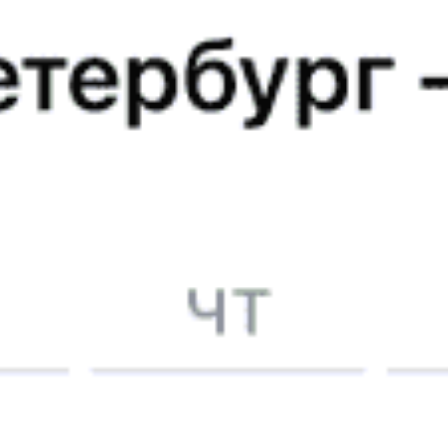
Псков — Луга-1 — Петрозаводск
Годовой график
21:00
21:41
Купить
834Я
8.9
Печоры — Луга-1 — Санкт-Петербург
Годовой график
21:41
Купить
814В
«Ласточка ЭС2ГП»
9.1
Псков — Луга-1 — Санкт-Петербург
Годовой график
22:00
22:09
Купить
813В
«Ласточка ЭС2ГП»
9.1
Санкт-Петербург — Луга-1 — Псков
Годовой график
Популярные направления