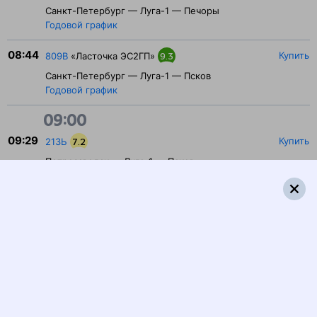
Санкт-Петербург — Луга-1 — Печоры
Годовой график
08:44
Купить
809В
«Ласточка ЭС2ГП»
9.3
Санкт-Петербург — Луга-1 — Псков
Годовой график
09:00
09:29
Купить
213Ь
7.2
Петрозаводск — Луга-1 — Псков
Годовой график
11:00
11:33
Купить
817В
«Ласточка»
9.2
Санкт-Петербург — Луга-1 — Псков
Годовой график
14:00
14:51
Купить
832Я
«Ласточка»
8.4