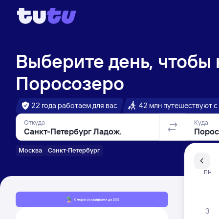
Выберите день, чтобы
Поросозеро
22 года работаем для вас
42 млн путешествуют с
Откуда
Куда
Москва
Санкт-Петербург
Санкт-Пе
ПН
Распи
3