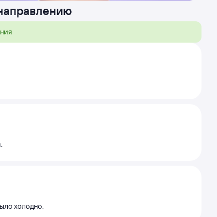
 направлению
ения
.
ыло холодно.