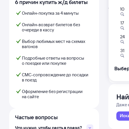
6 причин купить ж/д билеты
Расписа
Открыта про
10
Онлайн-покупка за 4 минуты
17
350
Онлайн-возврат билетов без
очереди в кассу
17:
24
Выбор любимых мест на схемах
вагонов
Санкт-
31
Санкт-
Подробные ответы на вопросы
о поездке или покупке
Выбер
Дни с
СМС-сопровождение до посадки
в поезд
Оформление без регистрации
Най
на сайте
Даже 
Иск
Частые вопросы
Что нужно, чтобы сесть в поезд?