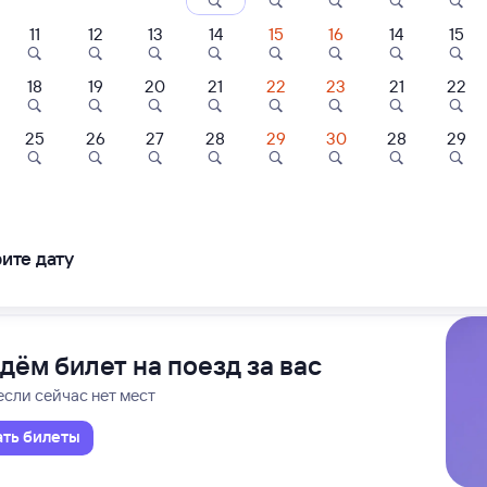
ние поездов Поросозеро — Санкт-Петербург Ладож.
дажа билетов на 4 ноября. Отправление и прибытие по местному времени
11
12
13
14
15
16
14
15
18
19
20
21
22
23
21
22
А
Проходящий
9 ч 58 м в пути
08
03:06
25
26
27
28
29
30
28
29
Петербург Ладож.
Поро
Петербург
в Костомукш
ите дату
ледования
ближайшие: 7, 12, 14 августа
Ма
дём билет на поезд за вас
если сейчас нет мест
ать билеты