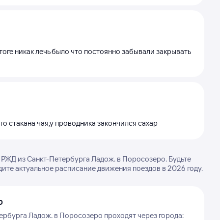
тоге никак лечь было что постоянно забывали закрывать
го стакана чая,у проводника закончился сахар
РЖД из Санкт-Петербурга Ладож. в Поросозеро. Будьте
дите актуальное расписание движения поездов в 2026 году.
о
ербурга Ладож. в Поросозеро проходят через города: