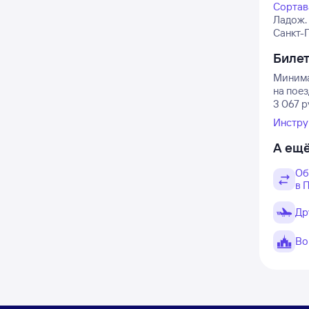
Сортав
Ладож.
Санкт-П
Биле
Минимал
на пое
3 067 р
Инстру
А ещё
Об
в 
Др
Во