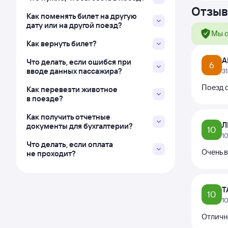
Отзыв
Как поменять билет на другую
дату или на другой поезд?
Мы о
Как вернуть билет?
А
Что делать, если ошибся при
6
вводе данных пассажира?
3
Поезд с
Как перевезти животное
в поезде?
Как получить отчетные
Л
документы для бухгалтерии?
10
1
Что делать, если оплата
Очень 
не проходит?
Т
10
1
Отличн