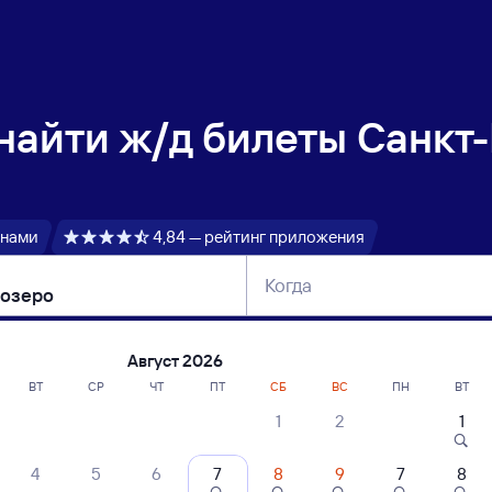
 найти
ж/д билеты Санкт-
 нами
4,84 — рейтинг приложения
Когда
тербург
Москва
Сегодня
Завтра
Август 2026
ВТ
СР
ЧТ
ПТ
СБ
ВС
ПН
ВТ
1
2
1
сание поездов Санкт-Петербург Ладож
4
5
6
7
8
9
7
8