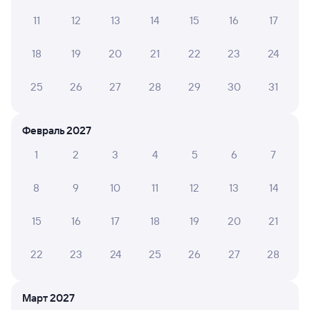
11
12
13
14
15
16
17
АННА Ш.
6
18 июня 2026 • Поезд 350А
18
19
20
21
22
23
24
Туалет в ужасном состоянии,грязь,страшно было
заходить.После первого стакана чая,у проводника
25
26
27
28
29
30
31
закончился сахар
Февраль 2027
1
2
3
4
5
6
7
6 причин купить ж/д билеты
Онлайн-покупка за 4 минуты
8
9
10
11
12
13
14
Онлайн-возврат билетов без очереди в кассу
15
16
17
18
19
20
21
Выбор любимых мест на схемах вагонов
22
23
24
25
26
27
28
Подробные ответы на вопросы о поездке или
покупке
Март 2027
СМС-сопровождение до посадки в поезд