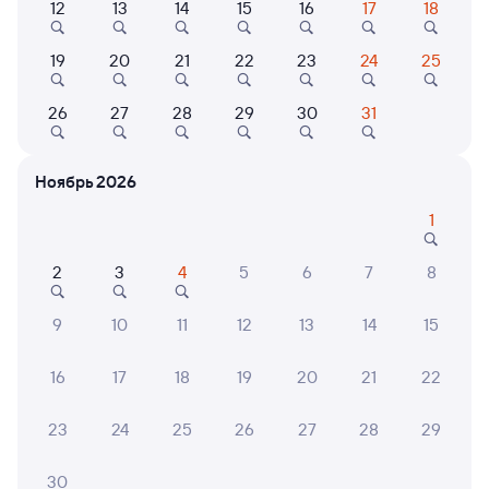
12
13
14
15
16
17
18
19
20
21
22
23
24
25
Найдём билет на поезд за вас
Даже если сейчас нет мест
26
27
28
29
30
31
Искать билеты
Ноябрь 2026
Отзывы пассажиров Туту о поездах
по этому направлению
1
Мы отображаем актуальные отзывы и не удаляем
2
3
4
5
6
7
8
отрицательные мнения
9
10
11
12
13
14
15
АНАТОЛИЙ К.
6
31 июля 2026 • Поезд 350А
16
17
18
19
20
21
22
Поезд старый,а вагон грязный был. Не комфортно в
таком находиться.
23
24
25
26
27
28
29
30