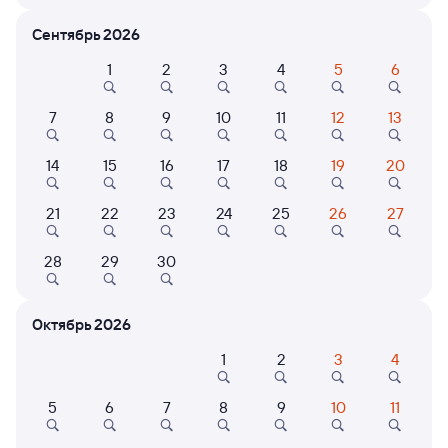
Сентябрь 2026
Расписание поездов Санкт-Петербург
Ладож. — Пенинга
1
2
3
4
5
6
Расписание поездов Пенинга — Санкт-Петербург Ладож.
7
8
9
10
11
12
13
Открыта продажа билетов на 4 ноября. Отправление и прибытие
по местному времени. Цены за 1 пассажира
14
15
16
17
18
19
20
350А
Проходящий
6,9
21
22
23
24
25
26
27
12 ч 25 м в пути
17:08
05:33
28
29
30
Санкт-Петербург Ладож.
Пенинга
Санкт-Петербург
в Костомукшу Пасс
Октябрь 2026
Дни следования
ближайшие: 7, 12, 14 августа
Маршрут
1
2
3
4
Сидячий
Плацкарт
Купе
от
1 ⁠706 ⁠₽
от
2 ⁠656 ⁠₽
от
4 ⁠257 ⁠₽
5
6
7
8
9
10
11
Выберите дату