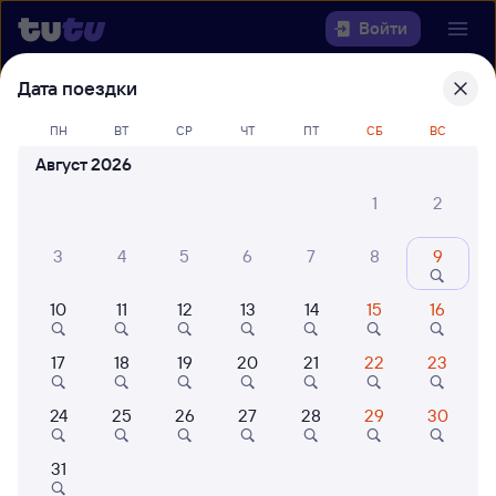
Войти
Дата поездки
Выберите день, чтобы найти
ж/д
билеты Санкт-Петербург Ладож. —
ПН
ВТ
СР
ЧТ
ПТ
СБ
ВС
Лоухи
Август 2026
1
2
Откуда
3
4
5
6
7
8
9
Куда
10
11
12
13
14
15
16
Когда
17
18
19
20
21
22
23
Кто едет
24
25
26
27
28
29
30
Найти поезда
31