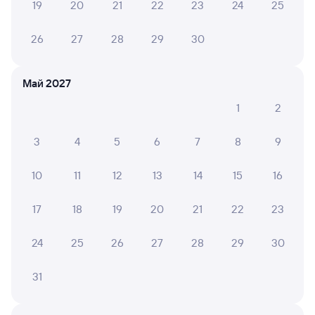
Оформление без регистрации на сайте
19
20
21
22
23
24
25
26
27
28
29
30
Частые вопросы
Что нужно, чтобы сесть в поезд?
Май 2027
Как поменять билет на другую дату или
1
2
на другой поезд?
3
4
5
6
7
8
9
Как вернуть билет?
Что делать, если ошибся при вводе данных
10
11
12
13
14
15
16
пассажира?
Как перевезти животное в поезде?
17
18
19
20
21
22
23
Как получить отчетные документы для
24
25
26
27
28
29
30
бухгалтерии?
Что делать, если оплата не проходит?
31