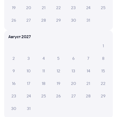
Цена билета на поезда дальнего следования Санкт-
Петербург Ладож. — Лоухи в плацкартном вагоне
19
20
21
22
23
24
25
около 2 922 рублей, в купейном вагоне
приблизительно 3 206 рублей.
26
27
28
29
30
31
Инструкция по приобретению билетов
Способы оплаты
Правила работы сервиса
Август 2027
А ещё здесь можно найти
1
Обратные билеты из Санкт-Петербурга
Ладож. в Лоухи
2
3
4
5
6
7
8
Отели
9
10
11
12
13
14
15
Другие авиарейсы из Санкт-Петербурга
16
17
18
19
20
21
22
Купить билеты на поезд до Лоухов
23
24
25
26
27
28
29
Вокзал Санкт-Петербург Ладож.
30
31