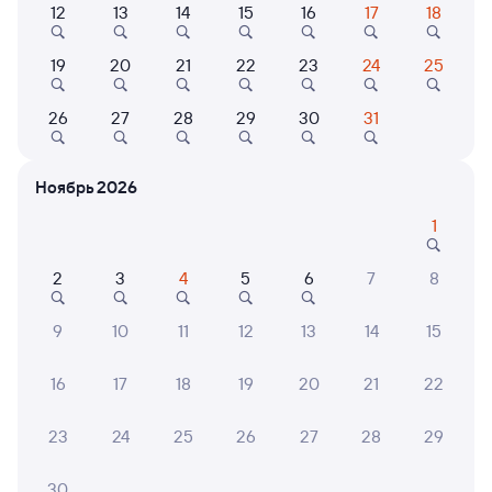
Выберите дату
12
13
14
15
16
17
18
Самый быстрый
Фирменный
19
20
21
22
23
24
25
012А
Проходящий
Двухэтажный
8,5
26
27
28
29
30
31
16 ч 18 м в пути
22:30
14:48
Санкт-Петербург Ладож.
Лоухи
Ноябрь 2026
Санкт-Петербург
в Мурманск
1
Дни следования
ближайшие: 9, 10, 11 августа
Маршрут
2
3
4
5
6
7
8
Купе
от
3 ⁠397 ⁠₽
9
10
11
12
13
14
15
Выберите дату
16
17
18
19
20
21
22
Найдём билет на поезд за вас
23
24
25
26
27
28
29
Даже если сейчас нет мест
30