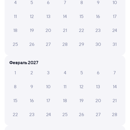
4
5
6
7
8
9
10
202Я
Проходящий
5,9
3 ч 49 м в пути
22:20
02:09
11
12
13
14
15
16
17
Санкт-Петербург Ладож.
Лодейное Поле
18
19
20
21
22
23
24
Санкт-Петербург
в Петрозаводск-Пасс
из Белгорода
25
26
27
28
29
30
31
Дни следования
ближайшие: 9, 11, 13 августа
Маршрут
Февраль 2027
Плацкарт
Купе
от
1 ⁠788 ⁠₽
от
1 ⁠801 ⁠₽
1
2
3
4
5
6
7
Выберите дату
8
9
10
11
12
13
14
Фирменный
15
16
17
18
19
20
21
012А
Проходящий
Двухэтажный
8,5
3 ч 29 м в пути
22:30
01:59
22
23
24
25
26
27
28
Санкт-Петербург Ладож.
Лодейное Поле