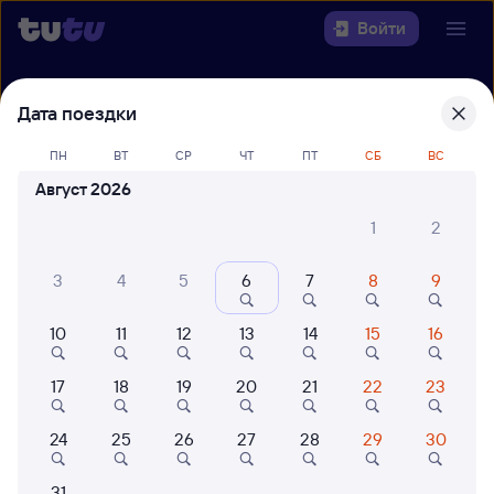
Войти
Выберите день, чтобы найти
ж/д
Дата поездки
билеты Санкт-Петербург Ладож. —
ПН
ВТ
СР
ЧТ
ПТ
СБ
ВС
Лодейное Поле
Август 2026
22 года работаем для вас
42 млн путешествуют с на
1
2
Откуда
3
4
5
6
7
8
9
Куда
10
11
12
13
14
15
16
Когда
17
18
19
20
21
22
23
Кто едет
24
25
26
27
28
29
30
Найти поезда
31