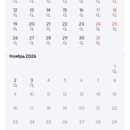
Сидячий
от
1 ⁠423 ⁠₽
12
13
14
15
16
17
18
Выберите дату
19
20
21
22
23
24
25
Фирменный
26
27
28
29
30
31
016А
Арктика
Проходящий
8,7
3 ч 24 м в пути
10:10
13:34
Ноябрь 2026
Санкт-Петербург Ладож.
Лодейное Поле
1
Санкт-Петербург
в Мурманск
из Москвы Октябрьской
2
3
4
5
6
7
8
Дни следования
ближайшие: 6, 7, 8 августа
Маршрут
9
10
11
12
13
14
15
Плацкарт
Купе
СВ
от
1 ⁠457 ⁠₽
от
1 ⁠754 ⁠₽
от
13 ⁠450 ⁠₽
16
17
18
19
20
21
22
Выберите дату
23
24
25
26
27
28
29
Самый быстрый