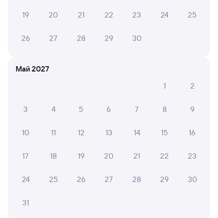
19
20
21
22
23
24
25
Выберите дату
26
27
28
29
30
112А
Проходящий
7,7
Май 2027
3 ч 29 м в пути
23:50
03:19
1
2
Санкт-Петербург Ладож.
Лодейное Поле
Санкт-Петербург
в Петрозаводск-Пасс
3
4
5
6
7
8
9
Дни следования
ближайшие: 7, 14, 21 августа
Маршрут
10
11
12
13
14
15
16
Плацкарт
Купе
от
1 ⁠463 ⁠₽
от
1 ⁠834 ⁠₽
17
18
19
20
21
22
23
Выберите дату
24
25
26
27
28
29
30
31
Найдём билет на поезд за вас
Даже если сейчас нет мест