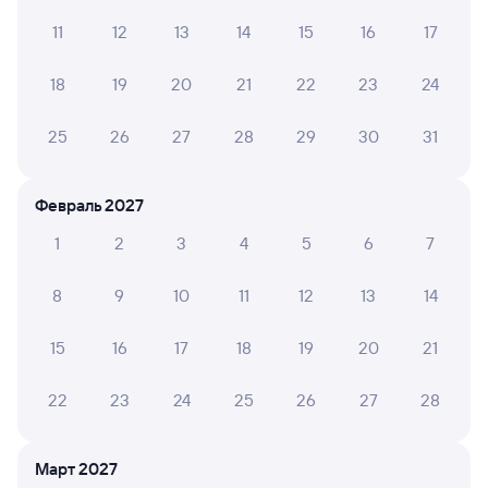
делала я .... Туалет крошечный вообще неудобно
11
12
13
14
15
16
17
18
19
20
21
22
23
24
АННА Ш.
6
18 июня 2026 • Поезд 350А
25
26
27
28
29
30
31
Туалет в ужасном состоянии,грязь,страшно было
заходить.После первого стакана чая,у проводника
закончился сахар
Февраль 2027
1
2
3
4
5
6
7
8
9
10
11
12
13
14
6 причин купить ж/д билеты
Онлайн-покупка за 4 минуты
15
16
17
18
19
20
21
Онлайн-возврат билетов без очереди в кассу
22
23
24
25
26
27
28
Выбор любимых мест на схемах вагонов
Март 2027
Подробные ответы на вопросы о поездке или