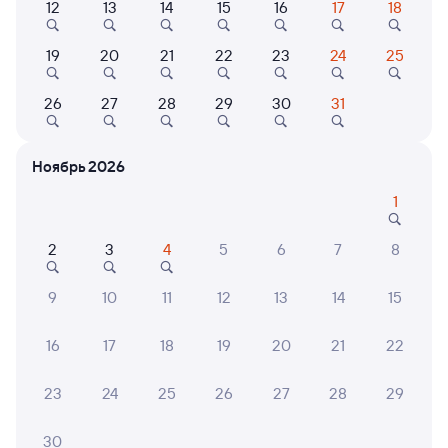
12
13
14
15
16
17
18
Выберите дату
19
20
21
22
23
24
25
26
27
28
29
30
31
Найдём билет на поезд за вас
Даже если сейчас нет мест
Ноябрь 2026
Искать билеты
1
Отзывы пассажиров Туту о поездах
по этому направлению
2
3
4
5
6
7
8
Мы отображаем актуальные отзывы и не удаляем
9
10
11
12
13
14
15
отрицательные мнения
16
17
18
19
20
21
22
АНАТОЛИЙ К.
6
31 июля 2026 • Поезд 350А
23
24
25
26
27
28
29
Поезд старый,а вагон грязный был. Не комфортно в
таком находиться.
30